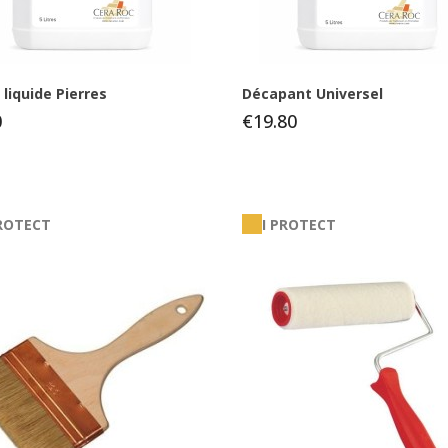
liquide Pierres
Décapant Universel
0
€19.80
PROTECT
I PROTECT