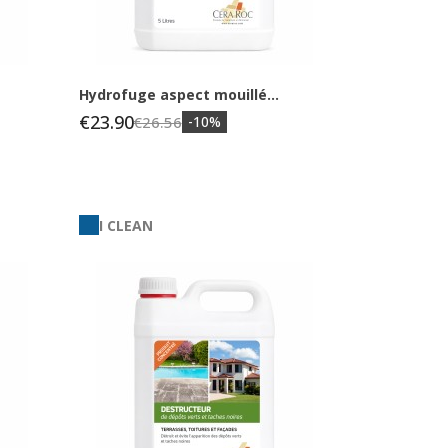
Hydrofuge aspect mouillé...
€23.90
€26.56
-10%
I CLEAN