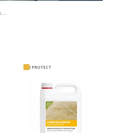
e,
...
I PROTECT