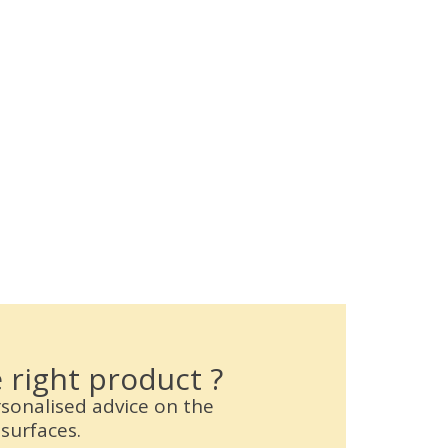
 right product ?
rsonalised advice on the
surfaces.