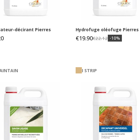
ateur-décirant Pierres
Hydrofuge oléofuge Pierres
20
€19.90
€22.12
-10%
MAINTAIN
I STRIP