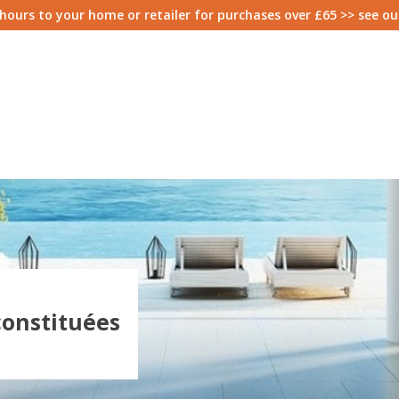
8 hours to your home or retailer for purchases over £65 >> see o
constituées