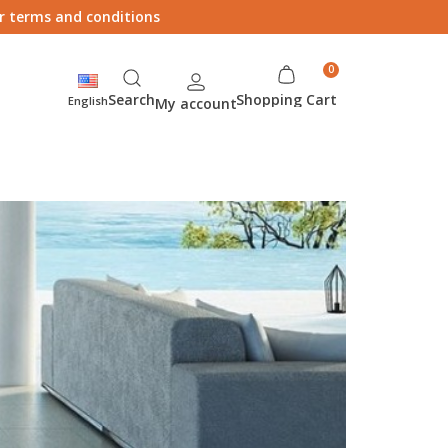
ur terms and conditions
Search
Shopping Cart
English
My account