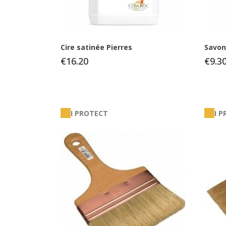
Cire satinée Pierres
Savon 
€16.20
€9.3
I PROTECT
I 