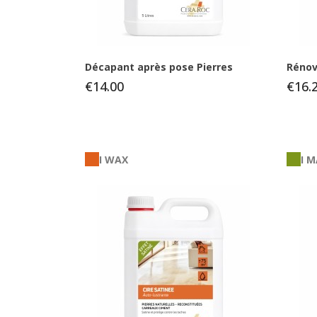
Décapant après pose Pierres
Rénov
€14.00
€16.
I WAX
I 