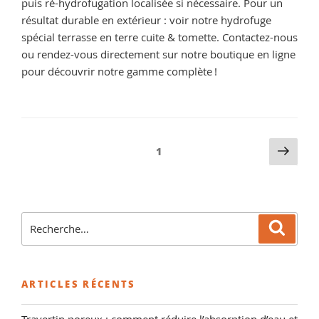
puis ré-hydrofugation localisée si nécessaire. Pour un
résultat durable en extérieur : voir notre hydrofuge
spécial terrasse en terre cuite & tomette. Contactez-nous
ou rendez-vous directement sur notre boutique en ligne
pour découvrir notre gamme complète !
Pagination
Pag
Page
1
suiv
des
publications
Recherche
Reche
pour
:
ARTICLES RÉCENTS
Travertin poreux : comment réduire l’absorption d’eau et