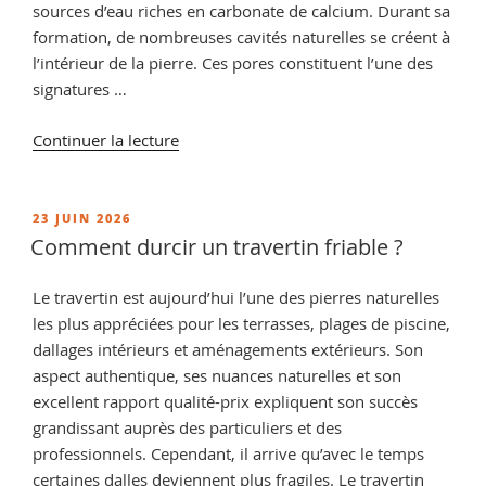
sources d’eau riches en carbonate de calcium. Durant sa
formation, de nombreuses cavités naturelles se créent à
l’intérieur de la pierre. Ces pores constituent l’une des
signatures …
de
Continuer la lecture
« Travertin
poreux
:
PUBLIÉ
23 JUIN 2026
LE
comment
Comment durcir un travertin friable ?
réduire
l’absorption
Le travertin est aujourd’hui l’une des pierres naturelles
d’eau
les plus appréciées pour les terrasses, plages de piscine,
et
dallages intérieurs et aménagements extérieurs. Son
prolonger
aspect authentique, ses nuances naturelles et son
sa
excellent rapport qualité-prix expliquent son succès
durée
grandissant auprès des particuliers et des
de
professionnels. Cependant, il arrive qu’avec le temps
vie
certaines dalles deviennent plus fragiles. Le travertin