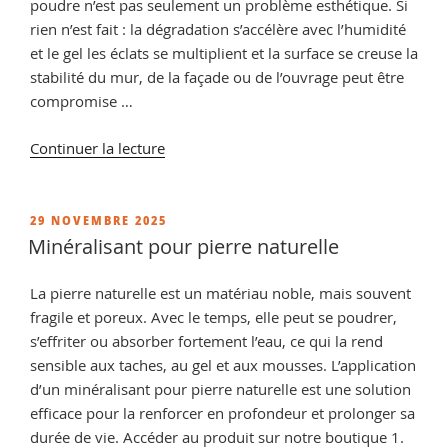
poudre n’est pas seulement un problème esthétique. Si
rien n’est fait : la dégradation s’accélère avec l’humidité
et le gel les éclats se multiplient et la surface se creuse la
stabilité du mur, de la façade ou de l’ouvrage peut être
compromise …
de
Continuer la lecture
« Comment
durcir
une
PUBLIÉ
29 NOVEMBRE 2025
LE
pierre
Minéralisant pour pierre naturelle
friable
ou
La pierre naturelle est un matériau noble, mais souvent
poudreuse
fragile et poreux. Avec le temps, elle peut se poudrer,
?
s’effriter ou absorber fortement l’eau, ce qui la rend
Solutions
sensible aux taches, au gel et aux mousses. L’application
efficaces »
d’un minéralisant pour pierre naturelle est une solution
efficace pour la renforcer en profondeur et prolonger sa
durée de vie. Accéder au produit sur notre boutique 1.