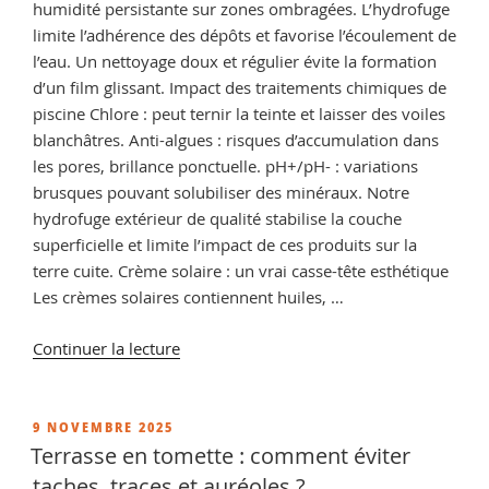
humidité persistante sur zones ombragées. L’hydrofuge
limite l’adhérence des dépôts et favorise l’écoulement de
l’eau. Un nettoyage doux et régulier évite la formation
d’un film glissant. Impact des traitements chimiques de
piscine Chlore : peut ternir la teinte et laisser des voiles
blanchâtres. Anti-algues : risques d’accumulation dans
les pores, brillance ponctuelle. pH+/pH- : variations
brusques pouvant solubiliser des minéraux. Notre
hydrofuge extérieur de qualité stabilise la couche
superficielle et limite l’impact de ces produits sur la
terre cuite. Crème solaire : un vrai casse-tête esthétique
Les crèmes solaires contiennent huiles, …
de
Continuer la lecture
« Plage
de
piscine
PUBLIÉ
9 NOVEMBRE 2025
LE
en
Terrasse en tomette : comment éviter
terre
taches, traces et auréoles ?