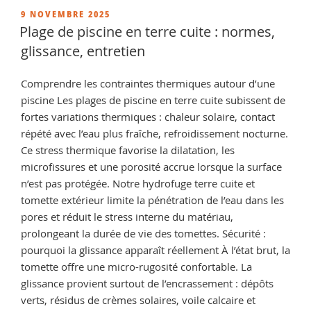
et
PUBLIÉ
9 NOVEMBRE 2025
LE
béton
Plage de piscine en terre cuite : normes,
:
glissance, entretien
fonctionnement,
avantages
Comprendre les contraintes thermiques autour d’une
et
piscine Les plages de piscine en terre cuite subissent de
applications »
fortes variations thermiques : chaleur solaire, contact
répété avec l’eau plus fraîche, refroidissement nocturne.
Ce stress thermique favorise la dilatation, les
microfissures et une porosité accrue lorsque la surface
n’est pas protégée. Notre hydrofuge terre cuite et
tomette extérieur limite la pénétration de l’eau dans les
pores et réduit le stress interne du matériau,
prolongeant la durée de vie des tomettes. Sécurité :
pourquoi la glissance apparaît réellement À l’état brut, la
tomette offre une micro-rugosité confortable. La
glissance provient surtout de l’encrassement : dépôts
verts, résidus de crèmes solaires, voile calcaire et