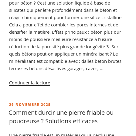
pour béton ? C’est une solution liquide à base de
silicates qui pénètre profondément dans le béton et
réagit chimiquement pour former une silice cristalline.
Cela a pour effet de combler les pores internes et de
densifier la matière. Effets principaux : béton plus dur
moins de poussière meilleure résistance à l’usure
réduction de la porosité plus grande longévité 3. Sur
quels bétons peut-on appliquer un minéralisant ? Le
minéralisant est compatible avec : dalles béton brutes
terrasses bétons désactivés garages, caves, …
de
Continuer la lecture
« Minéralisant
pour
béton
PUBLIÉ
29 NOVEMBRE 2025
LE
:
Comment durcir une pierre friable ou
pourquoi
poudreuse ? Solutions efficaces
et
comment
Une pierre friable est un matériau qui a perdu une