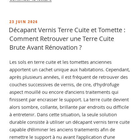
« Minéralisant
Travertin
:
PUBLIÉ
23 JUIN 2026
LE
Protéger
Décapant Vernis Terre Cuite et Tomette :
Durablement
Comment Retrouver une Terre Cuite
votre
Brute Avant Rénovation ?
Travertin »
Les sols en terre cuite et les tomettes anciennes
apportent un cachet unique aux habitations. Cependant,
après plusieurs années, il est fréquent de retrouver des
couches successives de vernis, de cire, d’hydrofuge
aspect mouillé ou encore d’anciens traitements qui
finissent par encrasser le support. La terre cuite devient
alors sombre, collante, brillante par endroits ou difficile
à entretenir. Dans cette situation, la seule solution
durable consiste à utiliser un décapant vernis terre cuite
capable d’éliminer les anciens traitements afin de
remettre le support à nu avant l’application d’une