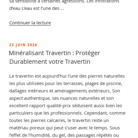
sa sensibilité à certaines agressions. Les infiltrations
d’eau L’eau est l’une des …
de
Continuer la lecture
« Comment
durcir
un
PUBLIÉ
23 JUIN 2026
LE
travertin
Minéralisant Travertin : Protéger
friable
Durablement votre Travertin
? »
Le travertin est aujourd’hui l’une des pierres naturelles
les plus utilisées pour les terrasses, plages de piscine,
dallages intérieurs et aménagements extérieurs. Son
aspect authentique, ses nuances naturelles et son
excellent rapport qualité-prix séduisent aussi bien les
particuliers que les professionnels. Cependant, comme
toutes les pierres calcaires, le travertin reste un
matériau poreux qui peut s’user avec le temps. Sous
l’effet de l’humidité, du gel, des passages répétés ou