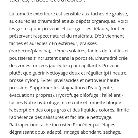
cuite
:
La tomette extérieure est sensible aux taches de graisse,
normes,
aux auréoles d’humidité et aux dépôts organiques. Voici
glissance,
les gestes pour prévenir et corriger ces défauts, tout en
entretien »
préservant l’aspect naturel du matériau. D’où viennent
taches et auréoles ? En extérieur, graisses
(barbecue/plancha), crèmes solaires, tanins de feuilles et
poussières s’incrustent dans la porosité. L’humidité crée
des zones foncées (auréoles) par capillarité. Prévenir
plutôt que guérir Nettoyage doux et régulier (pH neutre,
brosse nylon). Éviter javel/acides et nettoyeur haute
pression. Supprimer les stagnations d’eau (pente,
évacuations propres). Hydrofuge oléofuge : l’allié anti-
taches Notre hydrofuge terre cuite et tomette bloque
l’absorption des corps gras et des liquides colorés, limite
l’adhérence des salissures et facilite le nettoyage.
Rattraper une tache incrustée Procéder par étapes :
dégraissant doux adapté, rinçage abondant, séchage,