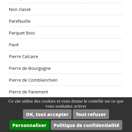
Non classé
Parefeuille
Parquet Bois
Pavé
Pierre Calcaire
Pierre de Bourgogne
Pierre de Comblanchien
Pierre de Parement
Ce site utilise des cookies et vous donne le contrôle sur ce que
Pierre Reconstituée
vous souhaitez activer
OK, tout accepter
Tout refuser
Piscine
Personnaliser
Politique de confidentialité
Plage de Piscine