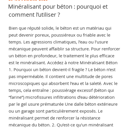
LE
Cuite
Minéralisant pour béton : pourquoi et
et
comment l’utiliser ?
Tomette
:
Bien que réputé solide, le béton est un matériau qui
Comment
peut devenir poreux, poussiéreux ou friable avec le
Retrouver
temps. Les agressions climatiques, l’eau ou l’usure
une
mécanique peuvent affaiblir sa structure. Pour renforcer
Terre
un béton en profondeur, le traitement le plus efficace
Cuite
est le minéralisant. Accédez à notre Minéralisant Béton
Brute
1. Pourquoi un béton devient-il fragile ? Le béton n’est
Avant
pas imperméable. Il contient une multitude de pores
Rénovation
microscopiques qui absorbent l’eau et la saleté. Avec le
? »
temps, cela entraîne : poussiérage excessif (béton qui
“farine”) microfissures infiltrations d’eau détérioration
par le gel usure prématurée Une dalle béton extérieure
ou un garage sont particulièrement exposés. Le
minéralisant permet de renforcer la résistance
mécanique du béton. 2. Qu’est-ce qu’un minéralisant