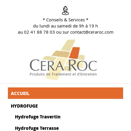
Aller
au
contenu
* Conseils & Services *
principal
du lundi au samedi de 9h à 19 h
au 02 41 88 78 03 ou sur contact@ceraroc.com
BLOG CONSEILS CERA ROC
Conseils & Vente en Produits de Traitement
ACCUEIL
HYDROFUGE
Hydrofuge Travertin
Hydrofuge Terrasse