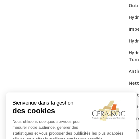
Outi
Hydr
Impe
Hydr
Hydr
Tom
Anti
Nett
Nett
Nett
Entr
Entr