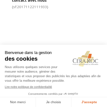
contact avec nous
{sf:20171122111933}