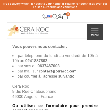
Free delivery within 48 hours to your home or retailer for purchases over £65
>> see our terms and conditions
Vous pouvez nous contacter:
par téléphone du lundi au vendredi de 10h à
19h au
0241887803
par sms au
0637467003
contact@ceraroc.com
par mail sur
par courrier à l'adresse suivante:
Cera Roc
9 Bis Rue Chateaubriand
49000 Angers – France
Ou utilisez ce formulaire pour prendre