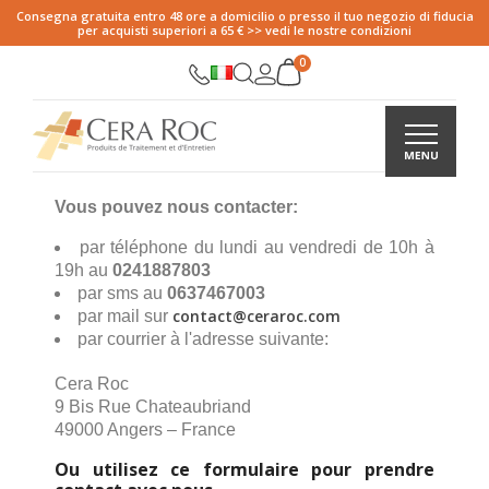
Consegna gratuita entro 48 ore a domicilio o presso il tuo negozio di fiducia
per acquisti superiori a 65 € >> vedi le nostre condizioni
Vous pouvez nous contacter:
par téléphone du lundi au vendredi de 10h à
19h au
0241887803
par sms au
0637467003
contact@ceraroc.com
par mail sur
par courrier à l'adresse suivante:
Cera Roc
9 Bis Rue Chateaubriand
49000 Angers – France
Ou utilisez ce formulaire pour prendre