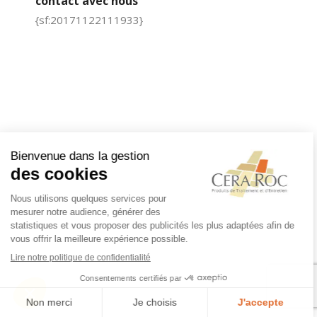
contact avec nous
{sf:20171122111933}