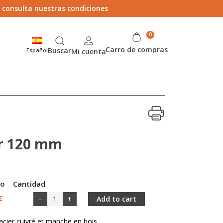
> consulta nuestras condiciones
Carro de compras
Buscar
Español
Mi cuenta
er 120 mm
io
Cantidad
€
-
+
Add to cart
acier cuivré et manche en bois.