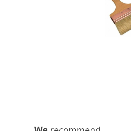
We
recommend