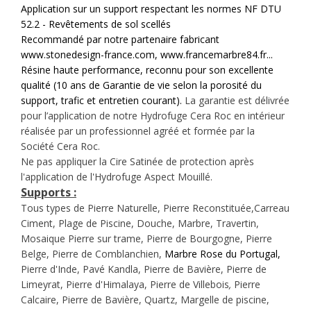
Application sur un support respectant les normes NF DTU
52.2 - Revêtements de sol scellés
Recommandé par notre partenaire fabricant
www.stonedesign-france.com, www.francemarbre84.fr
...
Résine haute performance, reconnu pour son excellente
qualité (10 ans de Garantie de vie selon la porosité du
support, trafic et entretien courant).
La garantie est délivrée
pour l’application de notre Hydrofuge Cera Roc en intérieur
réalisée par un professionnel agréé et formée par la
Société Cera Roc.
Ne pas appliquer la Cire Satinée de protection après
l'application de l'Hydrofuge Aspect Mouillé.
Supports :
Tous types de Pierre Naturelle, Pierre Reconstituée,Carreau
Ciment, Plage de Piscine, Douche, Marbre, Travertin,
Mosaique Pierre sur trame, Pierre de Bourgogne, Pierre
Belge, Pierre de Comblanchien,
Marbre Rose du Portugal,
Pierre d'Inde,
Pavé Kandla
, Pierre de Bavière, Pierre de
Limeyrat, Pierre d'Himalaya, Pierre de Villebois
,
Pierre
Calcaire, Pierre de Bavière, Quartz, Margelle de piscine,