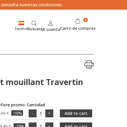
> consulta nuestras condiciones
Carro de compras
Buscar
Español
Mi cuenta
t mouillant Travertin
efore promo
Cantidad
.56 €
-10%
-
+
Add to cart
5.45 €
-10%
-
+
Add to cart