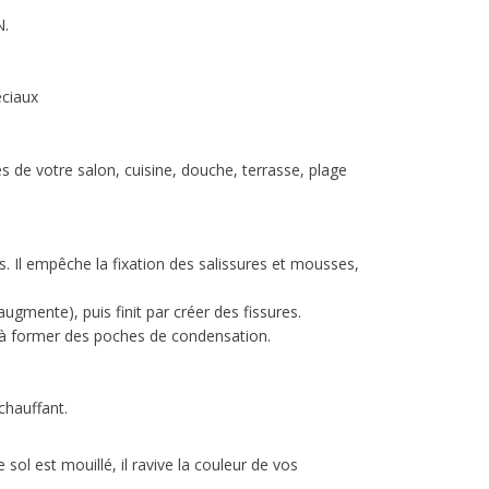
N.
éciaux
 de votre salon, cuisine, douche, terrasse, plage
s. Il empêche la fixation des salissures et mousses,
ugmente), puis finit par créer des fissures.
e à former des poches de condensation.
chauffant.
 sol est mouillé, il ravive la couleur de vos