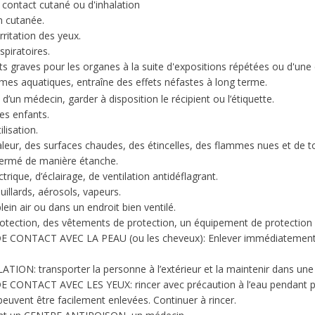
contact cutané ou d'inhalation
n cutanée.
ritation des yeux.
spiratoires.
s graves pour les organes à la suite d'expositions répétées ou d'une
mes aquatiques, entraîne des effets néfastes à long terme.
d’un médecin, garder à disposition le récipient ou l’étiquette.
es enfants.
ilisation.
chaleur, des surfaces chaudes, des étincelles, des flammes nues et de 
 fermé de manière étanche.
ctrique, d’éclairage, de ventilation antidéflagrant.
uillards, aérosols, vapeurs.
lein air ou dans un endroit bien ventilé.
rotection, des vêtements de protection, un équipement de protection 
CONTACT AVEC LA PEAU (ou les cheveux): Enlever immédiatement to
ON: transporter la personne à l’extérieur et la maintenir dans une p
ONTACT AVEC LES YEUX: rincer avec précaution à l’eau pendant plusie
s peuvent être facilement enlevées. Continuer à rincer.