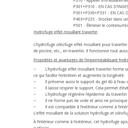
P310 - Appeler immédiateme
P301+P310 - EN CAS D’INGE
P301+P330+P331 - EN CAS D’I
P403+P233 - Stocker dans un e
P501 - Éliminer le contenu/ré
Hydrofuge effet mouillant travertin
L’hydrofuge oléofuge effet mouillant pour traverti
de piscine, etc., en travertin. Il fonctionne tout aus
Propriétés et avantages de l’imperméabilisant hydr
~ L’hydrofuge effet mouillant travertin forme une b
ce qui facilite l’entretien et augmente la longévité.
~ Il préserve aussi le support du gel dû à l’eau qui
~ Il laisse respirer le support. Cela permet d’év
~ L’hydrofuge régénère l’épiderme du travertin et
~ Il ne forme pas de voile et ainsi ne provoque pa
~ Il est compatible à l’extérieur comme à l’intérie
L’effet mouillant de la solution hydrofuge et oléof
À l’intérieur comme à l’extérieur, cet hydrofuge ajou
surfaces.