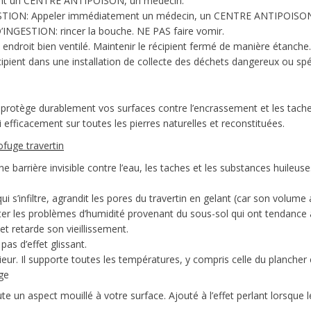
nt un CENTRE ANTIPOISON, un médecin.
STION: Appeler immédiatement un médecin, un CENTRE ANTIPOISO
NGESTION: rincer la bouche. NE PAS faire vomir.
ndroit bien ventilé. Maintenir le récipient fermé de manière étanche.
cipient dans une installation de collecte des déchets dangereux ou sp
n protège durablement vos surfaces contre l’encrassement et les taches
si efficacement sur toutes les pierres naturelles et reconstituées.
ofuge travertin
arrière invisible contre l’eau, les taches et les substances huileuse
 s’infiltre, agrandit les pores du travertin en gelant (car son volume a
iter les problèmes d’humidité provenant du sous-sol qui ont tendanc
 retarde son vieillissement.
s d’effet glissant.
ur. Il supporte toutes les températures, y compris celle du plancher 
uge
te un aspect mouillé à votre surface. Ajouté à l’effet perlant lorsque le