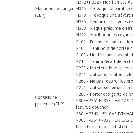
H312+H332 - Nocif en cas de 
Mentions de danger
H315 - Provoque une irritatio
:
(CLP)
H319 - Provoque une sévère ir
H335 - Peut irriter les voies re
H373 - Risque présumé d'effet
H412 - Nocif pour les organis
P101 - En cas de consultation 
P102 - Tenir hors de portée d
P103 - Lire l’étiquette avant ut
P210 - Tenir à l’écart de la 
P233 - Maintenir le récipient
P241 - Utiliser du matériel éle
P260 - Ne pas respirer les bro
P271 - Utiliser seulement en p
P280 - Porter des gants de p
Conseils de
:
P303+P361+P353 - EN CAS DE 
prudence (CLP)
l’eau/Se doucher.
P304+P340 - EN CAS D’INHALATI
P305+P351+P338 - EN CAS DE C
la victime en porte et si elle