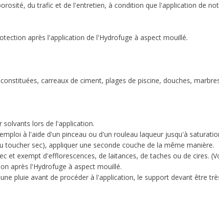
rosité, du trafic et de l'entretien, à condition que l'application de n
otection après l'application de l'Hydrofuge à aspect mouillé.
econstituées, carreaux de ciment, plages de piscine, douches, marbres,
olvants lors de l'application.
mploi à l'aide d'un pinceau ou d'un rouleau laqueur jusqu'à saturatio
u toucher sec), appliquer une seconde couche de la même manière.
 et exempt d'efflorescences, de laitances, de taches ou de cires. (Vo
on après l'Hydrofuge à aspect mouillé.
pluie avant de procéder à l'application, le support devant être trè