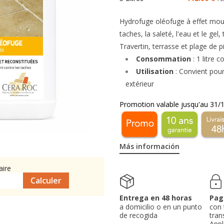
Hydrofuge oléofuge à effet moui
taches, la saleté, l'eau et le gel
Travertin, terrasse et plage de p
Consommation
: 1 litre 
Utilisation
: Convient pour 
extérieur
Promotion valable jusqu'au 31
/
Más información
aire
Entrega en 48 horas
Pag
a domicilio o en un punto
con 
de recogida
tran
Appl