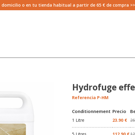
 domicilio o en tu tienda habitual a partir de 65 € de compra >
Hydrofuge effe
Referencia
P-HM
Conditionnement
Precio
B
1 Litre
23.90 €
26
5 Litres
112.90 €
12