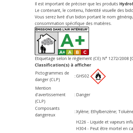
Il est important de préciser que les produits
Hydrof
Le contenant, le contenu, l’identité visuelle des bido
Vous serez livré d'un bidon portant le nom générique
consommation spécifique des matières.
Etiquetage selon le règlement (CE) N° 1272/2008 [
Classification(s) à afficher
Pictogrammes de
GHS02
:
danger (CLP)
Mention
d'avertissement
:
Danger
(CLP)
Composants
:
Xylène; Ethylbenzène; Toluèn
dangereux
H226 - Liquide et vapeurs in
H304 - Peut être mortel en cas