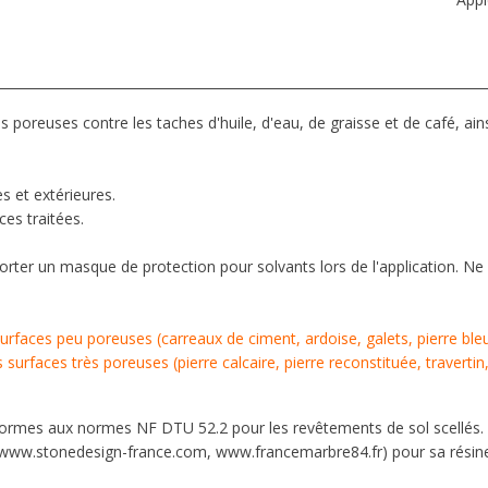
 poreuses contre les taches d'huile, d'eau, de graisse et de café, ains
.
es et extérieures.
ces traitées.
orter un masque de protection pour solvants lors de l'application. Ne p
urfaces peu poreuses (carreaux de ciment, ardoise, galets, pierre ble
surfaces très poreuses (pierre calcaire, pierre reconstituée, travertin,
nformes aux normes NF DTU 52.2 pour les revêtements de sol scellés.
 (www.stonedesign-france.com, www.francemarbre84.fr) pour sa résin