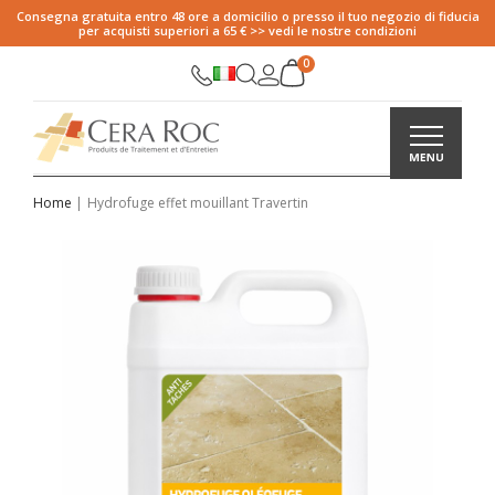
Consegna gratuita entro 48 ore a domicilio o presso il tuo negozio di fiducia
per acquisti superiori a 65 € >> vedi le nostre condizioni
Home
Hydrofuge effet mouillant Travertin