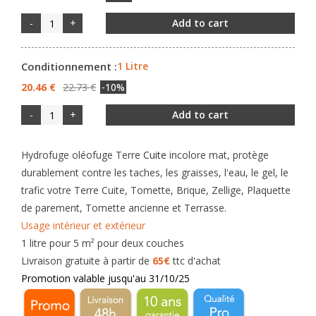
-
+
Add to cart
Conditionnement :
1 Litre
20.46 €
22.73 €
-10%
-
+
Add to cart
Hydrofuge
oléofuge Terre
Cuite
incolore mat,
protège
durablement contre les taches, les graisses, l'eau, le gel, le
trafic
votre Terre Cuite, Tomette, Brique, Zellige, Plaquette
de parement, Tomette ancienne et Terrasse.
Usage intérieur et extérieur
1 litre pour 5 m² pour deux couches
Livraison gratuite à partir de
65€
ttc d'achat
Promotion valable jusqu'au 31/10
/25