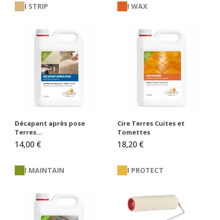
I STRIP
I WAX
Décapant après pose
Cire Terres Cuites et
Terres...
Tomettes
14,00 €
18,20 €
I MAINTAIN
I PROTECT