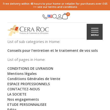
Free delivery within 48 hours to your home or retailer for purchases over £65
>> see our terms and conditions
List of sub categories in Home:
Conseils pour l'entretien et le traitement de vos sols
List of pages in Home:
CONDITIONS DE LIVRAISON
Mentions légales
Conditions Générales de Vente
ESPACE PROFESSIONNELS
CONTACTEZ-NOUS
LA SOCIETE
Nos engagements
ETUDE PERSONNALISEE
Edito