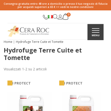
Consegna gratuita entro 48 ore a domicilio o presso il tuo negozio di fiducia
per acquisti superiori a 65 € >> vedi le nostre condizioni
Home
Hydrofuge Terre Cuite et Tomette
Hydrofuge Terre Cuite et
Tomette
Visualizzati 1-2 su 2 articoli
I PROTECT
I PROTECT