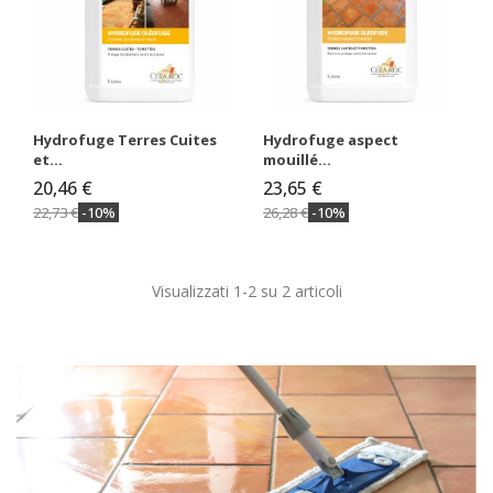
Hydrofuge Terres Cuites
Hydrofuge aspect
et...
mouillé...
20,46 €
23,65 €
22,73 €
-10%
26,28 €
-10%
Visualizzati 1-2 su 2 articoli