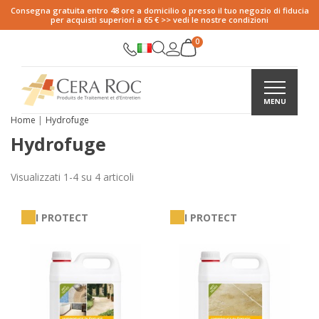
Consegna gratuita entro 48 ore a domicilio o presso il tuo negozio di fiducia
per acquisti superiori a 65 € >> vedi le nostre condizioni
Home
Hydrofuge
Hydrofuge
Visualizzati 1-4 su 4 articoli
I PROTECT
I PROTECT