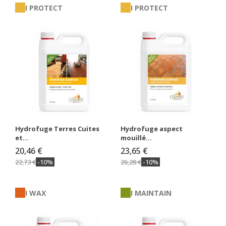
I PROTECT
I PROTECT
Hydrofuge Terres Cuites
Hydrofuge aspect
et...
mouillé...
20,46 €
23,65 €
22,73 €
-10%
26,28 €
-10%
I WAX
I MAINTAIN