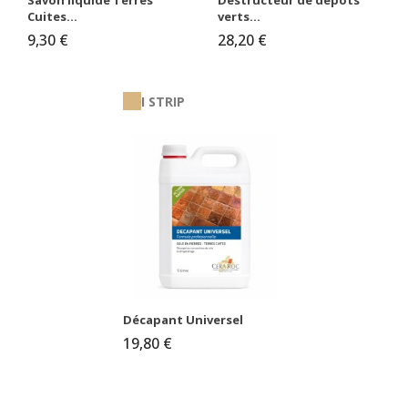
Savon liquide Terres
Destructeur de dépôts
Cuites...
verts...
9,30 €
28,20 €
I STRIP
Décapant Universel
19,80 €