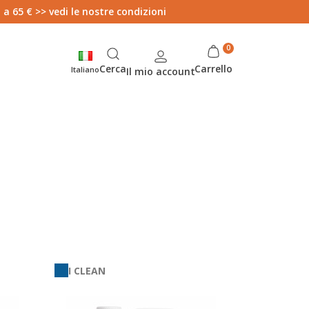
 a 65 € >> vedi le nostre condizioni
Cerca
Carrello
Italiano
Il mio account
I CLEAN