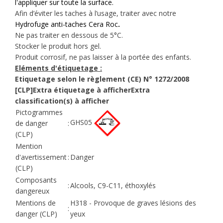
l'appliquer sur toute la surface.
Afin d’éviter les taches à l’usage, traiter avec notre
Hydrofuge anti-taches Cera Roc
.
Ne pas traiter en dessous de 5°C.
Stocker le produit hors gel.
Produit corrosif, ne pas laisser à la portée des enfants.
Eléments d'étiquetage :
Etiquetage selon le règlement (CE) N° 1272/2008
[CLP]
Extra étiquetage à afficherExtra
classification(s) à afficher
Pictogrammes
GHS05
de danger
:
(CLP)
Mention
d'avertissement
:
Danger
(CLP)
Composants
:
Alcools, C9-C11, éthoxylés
dangereux
Mentions de
H318 - Provoque de graves lésions des
:
danger (CLP)
yeux