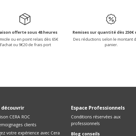
raison offerte sous 48 heures
Remises sur quantité dès 250€ 
micile ou en point relais dès 65€
Des réductions selon le montant 
d’achat ou 9€20 de frais port
panier.
 découvrir
Espace Professionnels
ison CERA ROC
Conditions réservées aux
professionnels
émoignages clients
ez votre expérience avec Cera
Blog conseils