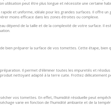
n utilisation peut être plus longue et nécessite une certaine habi
n rapide et uniforme, idéale pour les grandes surfaces. Il offre u
érer moins efficace dans les zones étroites ou complexe.
eau dépend de la taille et de la complexité de votre surface. Il es
ation.
if de bien préparer la surface de vos tomettes. Cette étape, bie
réparation. Il permet d'éliminer toutes les impuretés et résidus
n produit nettoyant adapté à la terre cuite. Frottez délicatemen
er sécher vos tomettes. En effet, l'humidité résiduelle peut empê
e séchage varie en fonction de l'humidité ambiante et de la tem