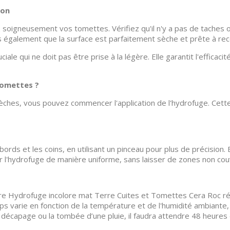
ion
z soigneusement vos tomettes. Vérifiez qu'il n'y a pas de taches o
également que la surface est parfaitement sèche et prête à rece
ale qui ne doit pas être prise à la légère. Elle garantit l'efficaci
tomettes ?
ches, vous pouvez commencer l'application de l'hydrofuge. Cette
ds et les coins, en utilisant un pinceau pour plus de précision. En
r l'hydrofuge de manière uniforme, sans laisser de zones non cou
e Hydrofuge incolore mat Terre Cuites et Tomettes Cera Roc réf. 
ps varie en fonction de la température et de l'humidité ambiant
 décapage ou la tombée d’une pluie, il faudra attendre 48 heures