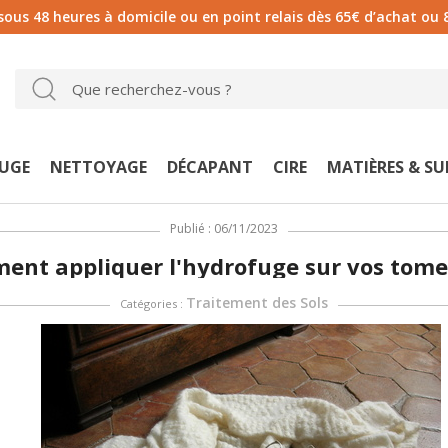
 sous 48 heures à domicile ou en point relais dès 65€ d’achat ou 
UGE
NETTOYAGE
DÉCAPANT
CIRE
MATIÈRES & S
Publié : 06/11/2023
nt appliquer l'hydrofuge sur vos tome
Traitement des Sols
Catégories :