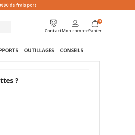
8€90 de frais port
Contact
Mon compte
Panier
UPPORTS
OUTILLAGES
CONSEILS
ttes ?