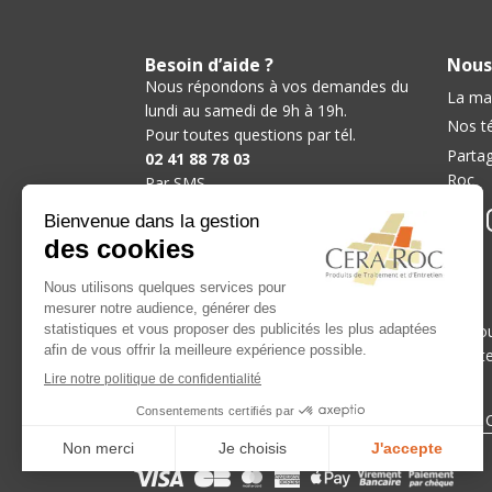
Besoin d’aide ?
Nous
Nous répondons à vos demandes du
La ma
lundi au samedi de 9h à 19h.
Nos t
Pour toutes questions par tél.
Partag
02 41 88 78 03
Roc
Par SMS
06 37 46 70 03
Par mail
contact@ceraroc.com
Nos catégories :
Hydrofuge Terrasse
-
Hydrofuge Pierre
-
Antimo
Décapant Pierre
-
Décapant Tomette Terre Cuit
Nos meilleurs produits
Décapant pierre
-
Décapant après pose pierre
-
C
Modes de paiement