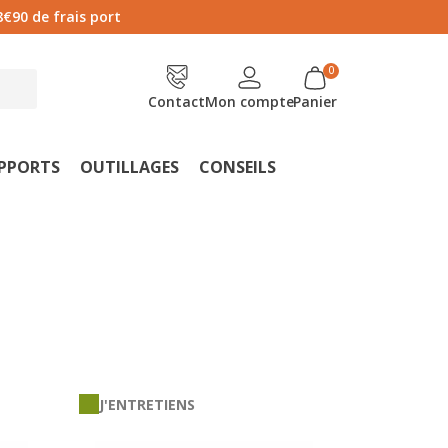
8€90 de frais port
Contact
Mon compte
Panier
UPPORTS
OUTILLAGES
CONSEILS
J'ENTRETIENS