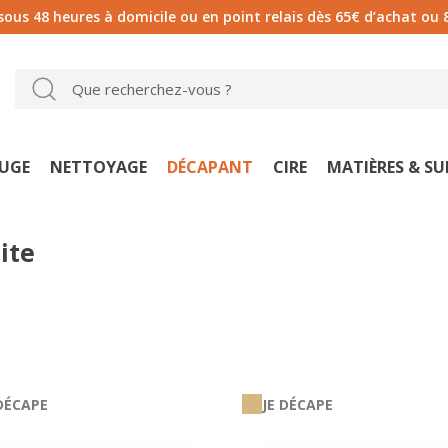
 sous 48 heures à domicile ou en point relais dès 65€ d’achat ou 
UGE
NETTOYAGE
DÉCAPANT
CIRE
MATIÈRES & S
ite
 DÉCAPE
JE DÉCAPE