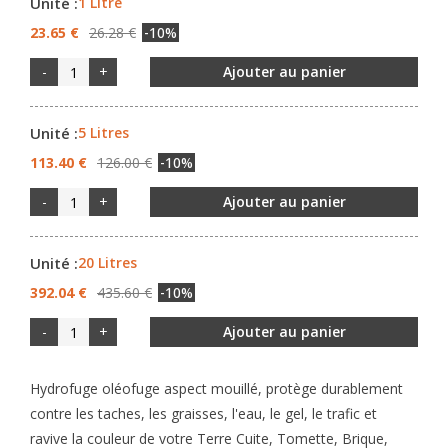
Unité :
1 Litre
23.65 €
26.28 €
-10%
-
+
Ajouter au panier
Unité :
5 Litres
113.40 €
126.00 €
-10%
-
+
Ajouter au panier
Unité :
20 Litres
392.04 €
435.60 €
-10%
-
+
Ajouter au panier
Hydrofuge oléofuge
aspect mouillé, protège durablement
contre les taches, les graisses, l'eau, le gel, le trafic et
ravive la couleur de votre Terre Cuite, Tomette, Brique,