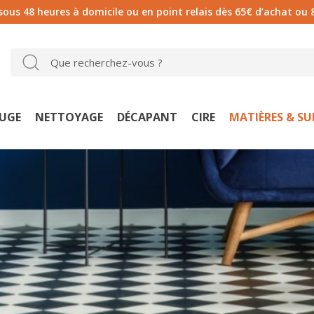
 sous 48 heures à domicile ou en point relais dès 65€ d’achat ou 
UGE
NETTOYAGE
DÉCAPANT
CIRE
MATIÈRES & S