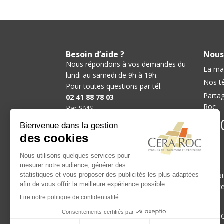
Besoin d’aide ?
Nous
Nous répondons à vos demandes du
La ma
lundi au samedi de 9h à 19h.
Nos t
Pour toutes questions par tél.
Partag
02 41 88 78 03
Roc
Par SMS
06 37 46 70 03
Par mail
contact@ceraroc.com
Nos catégories :
Hydrofuge Terrasse
-
Hydrofuge Pierre
-
Antimo
Décapant Pierre
-
Décapant Tomette Terre Cuit
Nos meilleurs produits
Décapant pierre
-
Décapant après pose pierre
-
C