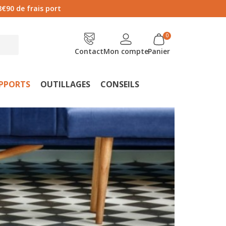
8€90 de frais port
Contact
Mon compte
Panier
UPPORTS
OUTILLAGES
CONSEILS