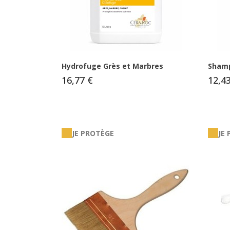
Hydrofuge Grès et Marbres
Shamp
16,77 €
12,4
JE PROTÈGE
JE