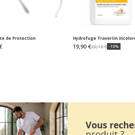
te de Protection
Hydrofuge Travertin incolor
€
19,90 €
22,12 €
-10%
Vous reche
produit ?