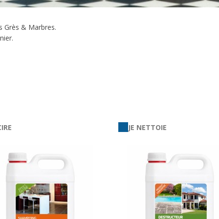
es Grès & Marbres.
nier.
CIRE
JE NETTOIE