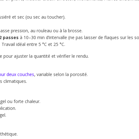
ssiéré et sec (ou sec au toucher).
asse pression, au rouleau ou à la brosse.
 2 passes
à 10–30 min d’intervalle (n
e pas laisser de flaques sur les so
. Travail idéal entre 5 °C et 25 °C.
 pour ajuster la quantité et vérifier le rendu.
,
pour deux couches
variable selon la porosité.
s climatiques.
 gel ou forte chaleur.
lication.
gel.
thétique.