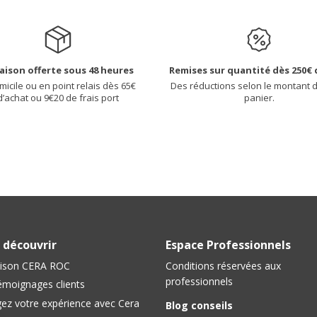
raison offerte sous 48 heures
Remises sur quantité dès 250€ 
micile ou en point relais dès 65€
Des réductions selon le montant 
d’achat ou 9€20 de frais port
panier.
 découvrir
Espace Professionnels
ison CERA ROC
Conditions réservées aux
professionnels
émoignages clients
ez votre expérience avec Cera
Blog conseils