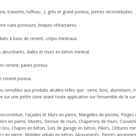
ne, travertin, tuffeau…), grès et granit poreux, pierres reconstituées.
rre cuite poreuses, briques réfractaires.
duits à base de ciment, crépis minéraux.
 absorbants, dalles et murs en béton minéral.
 en ciment, pavés poreux.
e ciment poreux.
 sensibles aux produits alcalins telles que : verre, bois, aluminium, m
e sur une petite zone avant toute application sur l’ensemble de la sur
 reconstitué, Façades et Murs en pierre, Margelles de piscine, Plages 
scaliers en pierre, Murets, Dessus de murs, Chaperons de murs, Couvert
 bru, Chapes en béton, Sols de garage en béton, Piliers, Clôtures mi
cs en pierre, Mobilier urbain en béton, Monuments, Pierres anciennes 