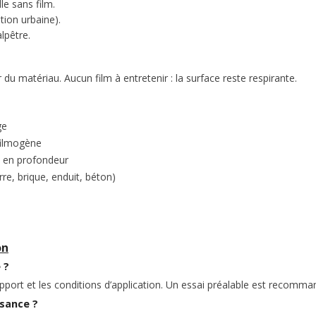
le sans film.
tion urbaine).
lpêtre.
du matériau. Aucun film à entretenir : la surface reste respirante.
ge
 filmogène
on en profondeur
re, brique, enduit, béton)
on
 ?
upport et les conditions d’application. Un essai préalable est recomma
ssance ?