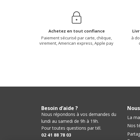
Achetez en tout confiance
Liv
Paiement sécurisé par carte, chèque,
à do
virement, American express, Apple pay
Besoin d’aide ?
Nous
Nous répondons à vos demandes du
La ma
lundi au samedi de 9h à 19h.
Nos t
Pour toutes questions par tél.
Partag
02 41 88 78 03