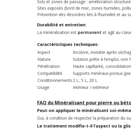
Sols et zones de passage : amélioration structurel
Sites exposés (bord de mer, zones humides, pollu
Prévention des désordres liés à l’humidité et au sa
Durabilité et entretien:
La minéralisation est
permanent
et agit au cœur 
Caractéristiques techniques:
Aspect
Incolore, invisible après sécha
Nature
Solution prête à l’emploi, non
Pénétration
Haute capillarité, consolidati
Compatibilité
Supports minéraux poreux (pier
Conditionnements
2 L, 5 L, 20 L
Usage
Intérieur / extérieur
FAQ du Minéralisant pour pierre ou bét
Peut-on appliquer le minéralisant soi-même
Oui, à condition de respecter la préparation du s
Le traitement modifie-t-il l’aspect ou la gli