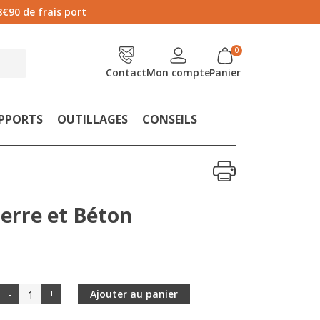
8€90 de frais port
Contact
Mon compte
Panier
UPPORTS
OUTILLAGES
CONSEILS
ierre et Béton
-
+
Ajouter au panier