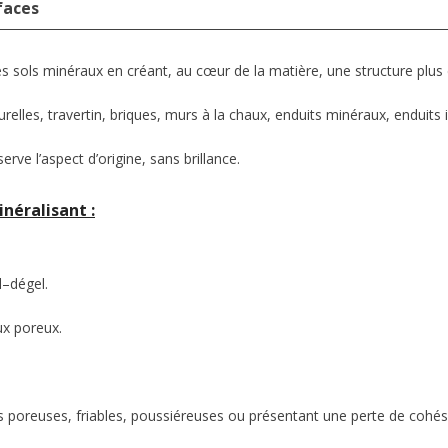
faces
s sols minéraux en créant, au cœur de la matière, une structure plus 
urelles, travertin, briques, murs à la chaux, enduits minéraux, enduits i
erve l’aspect d’origine, sans brillance.
néralisant :
l–dégel.
ux poreux.
 poreuses, friables, poussiéreuses ou présentant une perte de cohésio