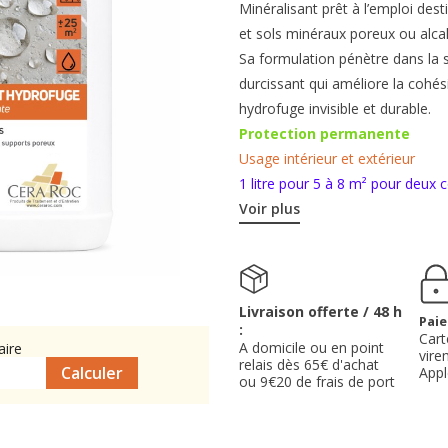
Minéralisant prêt à l’emploi des
et sols minéraux poreux ou alcal
Sa formulation pénètre dans la s
durcissant qui améliore la cohés
hydrofuge invisible et durable.
Protection permanente
Usage intérieur et extérieur
1 litre pour 5 à 8 m² pour deux
Voir plus
Livraison offerte / 48 h
Paie
:
Cart
A domicile ou en point
aire
vire
relais dès 65€ d'achat
App
ou 9€20 de frais de port