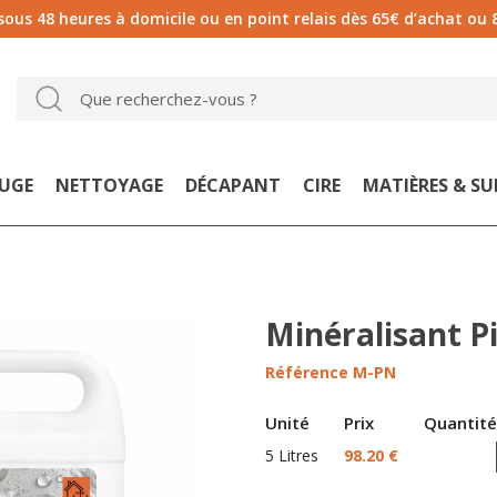
 sous 48 heures à domicile ou en point relais dès 65€ d’achat ou 
UGE
NETTOYAGE
DÉCAPANT
CIRE
MATIÈRES & S
Minéralisant P
Référence
M-PN
Unité
Prix
Quantité
5 Litres
98.20 €