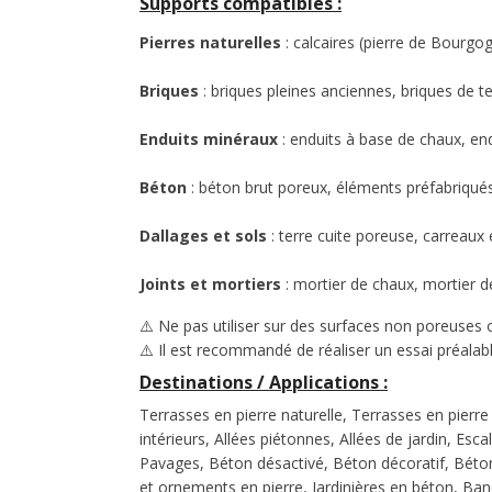
Supports compatibles :
Pierres naturelles
: calcaires (pierre de Bourgog
Briques
: briques pleines anciennes, briques de te
Enduits minéraux
: enduits à base de chaux, en
Béton
: béton brut poreux, éléments préfabriqués
Dallages et sols
: terre cuite poreuse, carreaux
Joints et mortiers
: mortier de chaux, mortier d
⚠️ Ne pas utiliser sur des surfaces non poreuses ou
⚠️
Il est recommandé de réaliser un essai préalabl
Destinations / Applications :
Terrasses en pierre naturelle, Terrasses en pierre
intérieurs, Allées piétonnes, Allées de jardin, E
Pavages, Béton désactivé, Béton décoratif, Béton
et ornements en pierre, Jardinières en béton, Ban