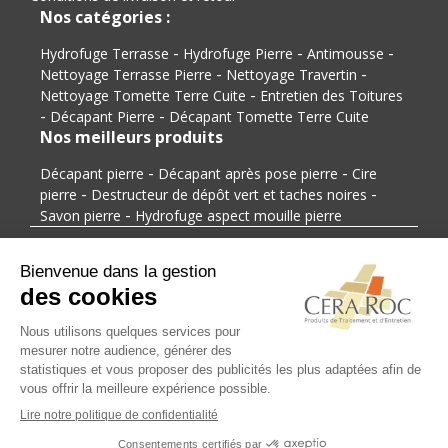
Nos catégories :
-
-
-
Hydrofuge Terrasse
Hydrofuge Pierre
Antimousse
-
-
Nettoyage Terrasse Pierre
Nettoyage Travertin
-
Nettoyage Tomette Terre Cuite
Entretien des Toitures
-
-
Décapant Pierre
Décapant Tomette Terre Cuite
Nos meilleurs produits
-
-
Décapant pierre
Décapant après pose pierre
Cire
-
-
pierre
Destructeur de dépôt vert et taches noires
-
Savon pierre
Hydrofuge aspect mouille pierre
Modes de paiement
Modes de livraison
© 2026
Cera Roc, tous droits réservés
Mentions légales