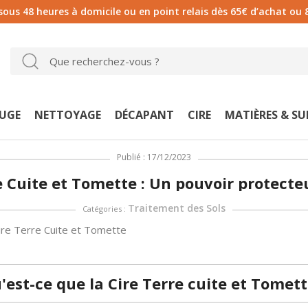
 sous 48 heures à domicile ou en point relais dès 65€ d’achat ou 
UGE
NETTOYAGE
DÉCAPANT
CIRE
MATIÈRES & S
Publié : 17/12/2023
e Cuite et Tomette : Un pouvoir protecte
Traitement des Sols
Catégories :
Cire Terre Cuite et Tomette
'est-ce que la Cire Terre cuite et Tomett