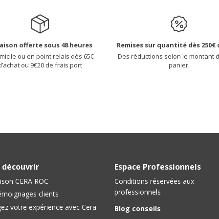
raison offerte sous 48 heures
Remises sur quantité dès 250€ 
micile ou en point relais dès 65€
Des réductions selon le montant 
d’achat ou 9€20 de frais port
panier.
 découvrir
Espace Professionnels
ison CERA ROC
Conditions réservées aux
professionnels
émoignages clients
ez votre expérience avec Cera
Blog conseils