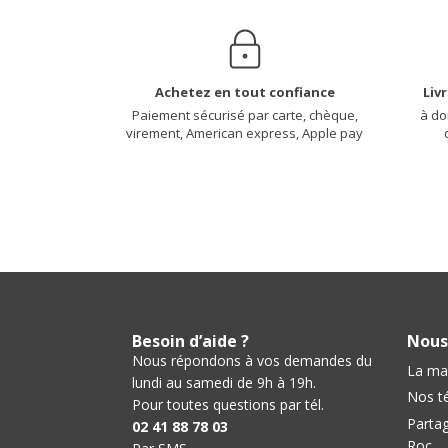
Achetez en tout confiance
Liv
Paiement sécurisé par carte, chèque,
à do
virement, American express, Apple pay
Besoin d’aide ?
Nous
Nous répondons à vos demandes du
La ma
lundi au samedi de 9h à 19h.
Nos t
Pour toutes questions par tél.
Partag
02 41 88 78 03
Roc