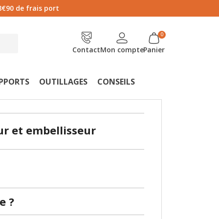
8€90 de frais port
Contact
Mon compte
Panier
UPPORTS
OUTILLAGES
CONSEILS
ur et embellisseur
e ?