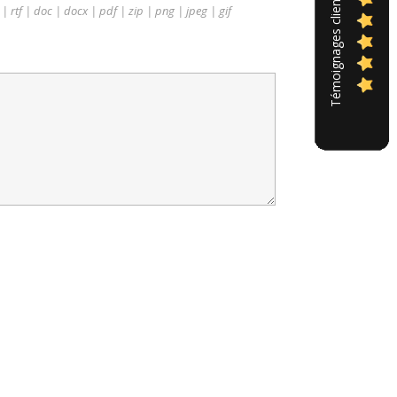
Témoignages clients
t | rtf | doc | docx | pdf | zip | png | jpeg | gif