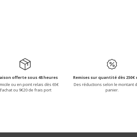
raison offerte sous 48 heures
Remises sur quantité dès 250€ 
micile ou en point relais dès 65€
Des réductions selon le montant 
d’achat ou 9€20 de frais port
panier.