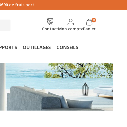
8€90 de frais port
Contact
Mon compte
Panier
UPPORTS
OUTILLAGES
CONSEILS