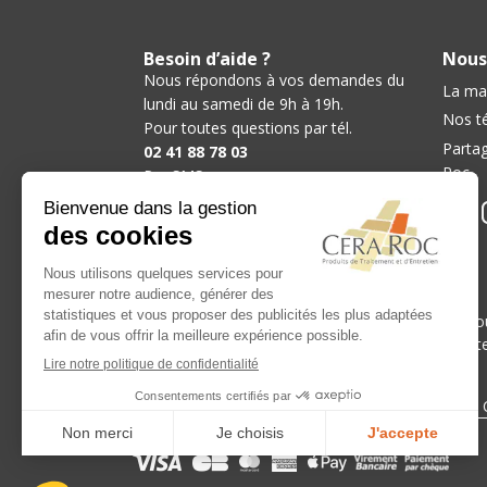
Besoin d’aide ?
Nous
Nous répondons à vos demandes du
La ma
lundi au samedi de 9h à 19h.
Nos t
Pour toutes questions par tél.
Partag
02 41 88 78 03
Roc
Par SMS
06 37 46 70 03
Par mail
contact@ceraroc.com
Nos catégories :
-
-
Hydrofuge Terrasse
Hydrofuge Pierre
Antimo
-
Décapant Pierre
Décapant Tomette Terre Cuit
Nos meilleurs produits
-
-
Décapant pierre
Décapant après pose pierre
Modes de paiement