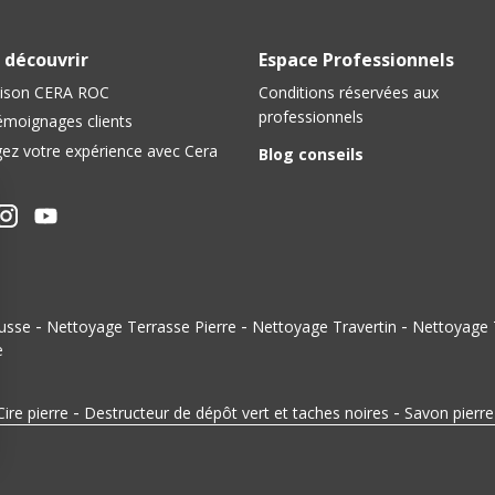
 découvrir
Espace Professionnels
ison CERA ROC
Conditions réservées aux
professionnels
émoignages clients
ez votre expérience avec Cera
Blog conseils
-
-
-
usse
Nettoyage Terrasse Pierre
Nettoyage Travertin
Nettoyage 
e
-
-
Cire pierre
Destructeur de dépôt vert et taches noires
Savon pierre