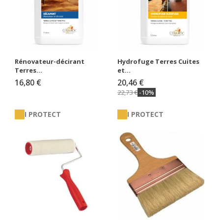
Rénovateur-décirant
Hydrofuge Terres Cuites
Terres...
et...
16,80 €
20,46 €
22,73 €
-10%
I PROTECT
I PROTECT