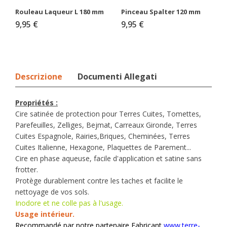
Rouleau Laqueur L 180 mm
Pinceau Spalter 120 mm
9,95 €
9,95 €
Descrizione
Documenti Allegati
Propriétés :
Cire satinée de protection pour Terres Cuites, Tomettes,
Parefeuilles, Zelliges, Bejmat, Carreaux Gironde, Terres
Cuites Espagnole, Rairies,Briques, Cheminées, Terres
Cuites Italienne, Hexagone, Plaquettes de Parement...
Cire en phase aqueuse, facile d'application et satine sans
frotter.
Protège durablement contre les taches et facilite le
nettoyage de vos sols.
Inodore et ne colle pas à l'usage.
Usage intérieur.
Recommandé par notre partenaire Fabricant
www.terre-