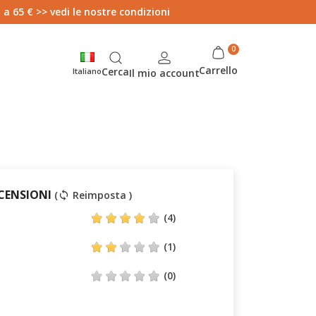
 a 65 € >> vedi le nostre condizioni
Carrello
Cerca
Italiano
Il mio account
ECENSIONI
(
Reimposta )
sync
(4)
(1)
(0)