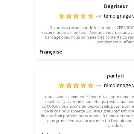
Dégriseur
- ✅ témoignage v
On nous a recommandé les produits CERA ROC, 
recommande à mon tour ! Avec mon mari, nous avo
bardage bois, nous sommes très contents du résult
simplement bluffant
Françoise
parfait
- ✅ témoignage v
nous avons commandé l'hydrofuge pour tomette u
couches il y a certaine tomette qui restait mat no
CERAROC nous avons eu des conseils pour la tomet
de la cire pour tomette 2x5 litres gratuitement ,no
finition était parfaite nous tenons à remercier tou
plus grand sérieux encore merci ,à l'avenir n
produits