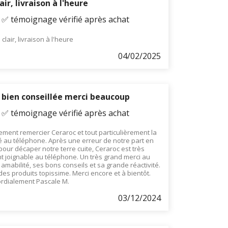
air, livraison à l'heure
- ✅ témoignage vérifié après achat
 clair, livraison à l'heure
04/02/2025
bien conseillée merci beaucoup
- ✅ témoignage vérifié après achat
ment remercier Ceraroc et tout particulièrement la
é au téléphone. Après une erreur de notre part en
ur décaper notre terre cuite, Ceraroc est très
t joignable au téléphone. Un très grand merci au
amabilité, ses bons conseils et sa grande réactivité.
des produits topissime. Merci encore et à bientôt.
rdialement Pascale M.
03/12/2024