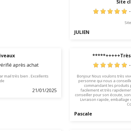
Site cl
Site
JULIEN
niveaux
*****+++++Très 
érifié après achat
r mail très bien . Excellents
Bonjour Nous voulons très vive
nde
personne qui nous a conseill
commandant les produits po
21/01/2025
facilement et très rapidemen
conseiller pour son écoute, son 
Livraison rapide, emballage 
Co
Pascale