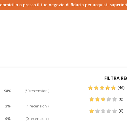
micilio o presso il tuo negozio di fiducia per acquisti superiori
FILTRA R
(46)
98%
(50 recensioni)
(0)
2%
(1 recensioni)
(0)
0%
(0 recensioni)