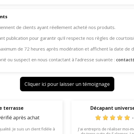
ents
ennent de clients ayant réellement acheté nos produits.
 publication pour garantir qu'il respecte nos règles de courtoisi
maximum de 72 heures après modération et affichent la date de d
ié ou suspect en nous contactant à l’adresse suivante :
contact
Cliquer ici pour laisser un témoignage
e terrasse
Décapant universe
érifié après achat
ité. Je suis un client fidèle à
J'ai entrepris de réaliser moi
de terre cuite de Salernes. L