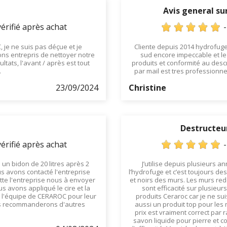
Avis general sur
érifié après achat
je ne suis pas déçue et je
Cliente depuis 2014 hydrofuge 
ns entrepris de nettoyer notre
sud encore impeccable et le 
ats, l'avant / après est tout
produits et conformité au descri
.
par mail est tres professionne
23/09/2024
Christine
Destructeu
érifié après achat
n bidon de 20 litres après 2
J’utilise depuis plusieurs a
us avons contacté l'entreprise
l’hydrofuge et c’est toujours des
te l'entreprise nous à envoyer
et noirs des murs. Les murs red
us avons appliqué le cire et la
sont efficacité sur plusieu
te l'équipe de CERAROC pour leur
produits Ceraroc car je ne sui
ous recommanderons d'autres
aussi un produit top pour les m
prix est vraiment correct par 
savon liquide pour pierre et c