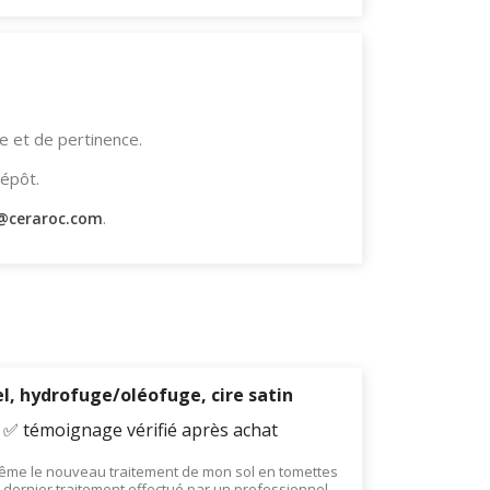
e et de pertinence.
épôt.
.
@ceraroc.com
l, hydrofuge/oléofuge, cire satin
- ✅ témoignage vérifié après achat
-même le nouveau traitement de mon sol en tomettes
e dernier traitement effectué par un professionnel