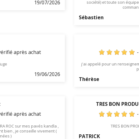
19/07/2026
société) et toute son équip
commande
Sébastien
érifié après achat
fuge
j'ai appelé pour un renseigneme
p
19/06/2026
Thérèse
t
TRES BON PRODU
érifié après achat
 CERA ROC sur mes pavés kandla ,
TRES BON PRO
t bien , je conseille vivement (
PATRICK
nnées )