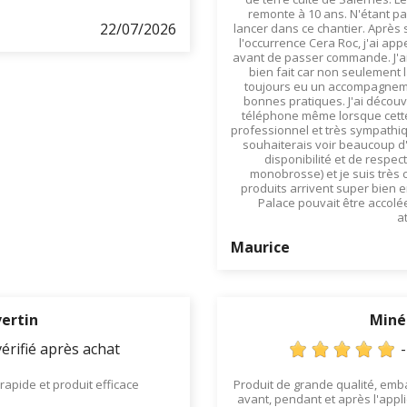
remonte à 10 ans. N'étant pa
22/07/2026
lancer dans ce chantier. Après 
l'occurrence Cera Roc, j'ai a
avant de passer commande. J'ai 
bien fait car non seulement l
toujours eu un accompagneme
bonnes pratiques. J'ai découv
téléphone même lorsque cette
professionnel et très sympathiq
souhaiterais voir beaucoup d
disponibilité et de respec
monobrosse) et je suis très 
produits arrivent super bien e
Palace pouvait être accolée
a
Maurice
ertin
Miné
érifié après achat
 rapide et produit efficace
Produit de grande qualité, emb
avant, pendant et après l'appl