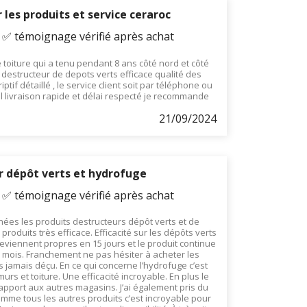
 les produits et service ceraroc
- ✅ témoignage vérifié après achat
toiture qui a tenu pendant 8 ans côté nord et côté
destructeur de depots verts efficace qualité des
ptif détaillé , le service client soit par téléphone ou
l livraison rapide et délai respecté je recommande
21/09/2024
r dépôt verts et hydrofuge
- ✅ témoignage vérifié après achat
nnées les produits destructeurs dépôt verts et de
 produits très efficace. Efficacité sur les dépôts verts
eviennent propres en 15 jours et le produit continue
rs mois. Franchement ne pas hésiter à acheter les
s jamais déçu. En ce qui concerne l’hydrofuge c’est
urs et toiture. Une efficacité incroyable. En plus le
rapport aux autres magasins. J’ai également pris du
omme tous les autres produits c’est incroyable pour