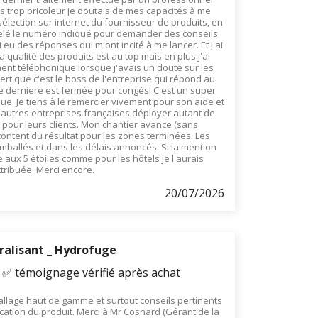
s trop bricoleur je doutais de mes capacités à me
sélection sur internet du fournisseur de produits, en
ppelé le numéro indiqué pour demander des conseils
eu des réponses qui m'ont incité à me lancer. Et j'ai
a qualité des produits est au top mais en plus j'ai
nt téléphonique lorsque j'avais un doute sur les
ert que c'est le boss de l'entreprise qui répond au
 derniere est fermée pour congés! C'est un super
ue. Je tiens à le remercier vivement pour son aide et
'autres entreprises françaises déployer autant de
t pour leurs clients. Mon chantier avance (sans
content du résultat pour les zones terminées. Les
mballés et dans les délais annoncés. Si la mention
 aux 5 étoiles comme pour les hôtels je l'aurais
ttribuée. Merci encore.
20/07/2026
ralisant _ Hydrofuge
- ✅ témoignage vérifié après achat
allage haut de gamme et surtout conseils pertinents
ication du produit. Merci à Mr Cosnard (Gérant de la