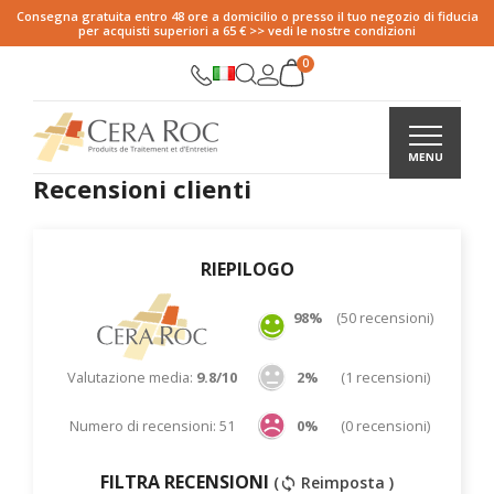
Consegna gratuita entro 48 ore a domicilio o presso il tuo negozio di fiducia
per acquisti superiori a 65 € >> vedi le nostre condizioni
Recensioni clienti
RIEPILOGO
98%
(50 recensioni)
Valutazione media:
9.8/10
2%
(1 recensioni)
Numero di recensioni: 51
0%
(0 recensioni)
FILTRA RECENSIONI
(
Reimposta )
sync