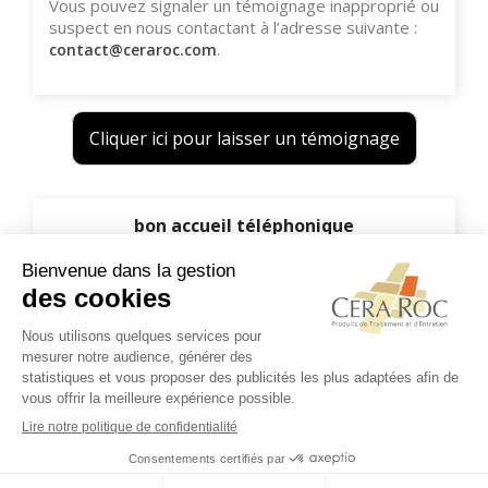
Vous pouvez signaler un témoignage inapproprié ou
suspect en nous contactant à l’adresse suivante :
.
contact@ceraroc.com
Cliquer ici pour laisser un témoignage
bon accueil téléphonique
- ✅ témoignage vérifié
après achat
bon accueil téléphonique suite à nos demandes car
livraison en retard, le transporteur ne trouvait pas notre
adresse !
Marco
20/05/2022
Visualizzati 1-1 su 1 articoli