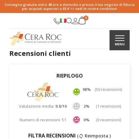
Consegna gratuita entro 48 ore a domicilio o presso il tuo negozio di fiducia
per acquisti superiori a 65 € >> vedi le nostre condizioni
Recensioni clienti
RIEPILOGO
98%
(50 recensioni)
Valutazione media:
9.8/10
2%
(1 recensioni)
Numero di recensioni: 51
0%
(0 recensioni)
FILTRA RECENSIONI
(
Reimposta )
sync