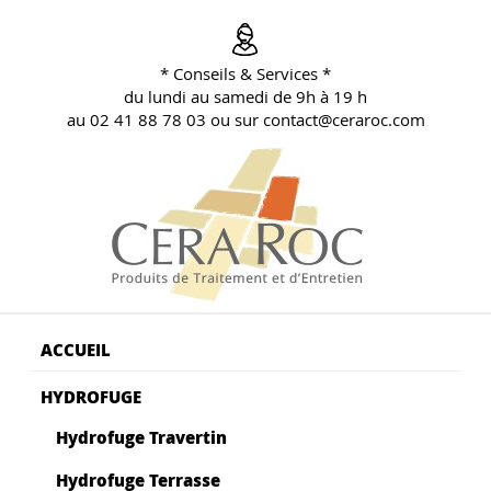
Aller
au
contenu
* Conseils & Services *
principal
du lundi au samedi de 9h à 19 h
au 02 41 88 78 03 ou sur contact@ceraroc.com
BLOG CONSEILS CERA ROC
Conseils & Vente en Produits de Traitement
ACCUEIL
HYDROFUGE
Hydrofuge Travertin
Hydrofuge Terrasse