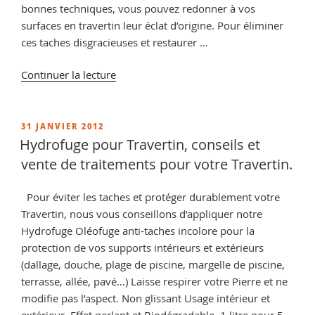
bonnes techniques, vous pouvez redonner à vos
surfaces en travertin leur éclat d’origine. Pour éliminer
ces taches disgracieuses et restaurer …
de
Continuer la lecture
« Impermeabilisant
pour
travertin,
PUBLIÉ
31 JANVIER 2012
LE
retrouver
Hydrofuge pour Travertin, conseils et
les
vente de traitements pour votre Travertin.
conseils
de
Pour éviter les taches et protéger durablement votre
nos
Travertin, nous vous conseillons d’appliquer notre
spécialistes
Hydrofuge Oléofuge anti-taches incolore pour la
Cera
protection de vos supports intérieurs et extérieurs
Roc »
(dallage, douche, plage de piscine, margelle de piscine,
terrasse, allée, pavé…) Laisse respirer votre Pierre et ne
modifie pas l’aspect. Non glissant Usage intérieur et
extérieur. Effet perlant et Biodégradable. 1 litre pour 5