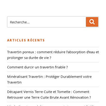
« Hydrofuge
pour
Travertin,
conseils
Recherche
Reche
et
pour
vente
:
de
ARTICLES RÉCENTS
traitements
pour
Travertin poreux : comment réduire l’absorption d’eau et
votre
prolonger sa durée de vie ?
Travertin. »
Comment durcir un travertin friable ?
Minéralisant Travertin : Protéger Durablement votre
Travertin
Décapant Vernis Terre Cuite et Tomette : Comment
Retrouver une Terre Cuite Brute Avant Rénovation ?