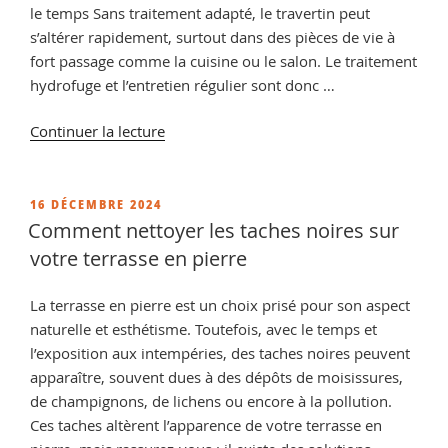
le temps Sans traitement adapté, le travertin peut
s’altérer rapidement, surtout dans des pièces de vie à
fort passage comme la cuisine ou le salon. Le traitement
hydrofuge et l’entretien régulier sont donc …
de
Continuer la lecture
« Comment
nettoyer
et
PUBLIÉ
16 DÉCEMBRE 2024
LE
entretenir
Comment nettoyer les taches noires sur
un
votre terrasse en pierre
travertin
intérieur
La terrasse en pierre est un choix prisé pour son aspect
? »
naturelle et esthétisme. Toutefois, avec le temps et
l’exposition aux intempéries, des taches noires peuvent
apparaître, souvent dues à des dépôts de moisissures,
de champignons, de lichens ou encore à la pollution.
Ces taches altèrent l’apparence de votre terrasse en