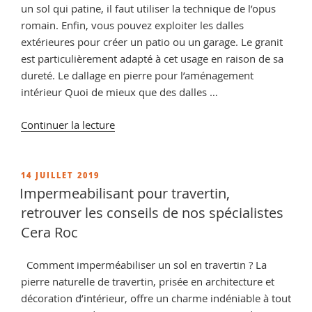
un sol qui patine, il faut utiliser la technique de l’opus
romain. Enfin, vous pouvez exploiter les dalles
extérieures pour créer un patio ou un garage. Le granit
est particulièrement adapté à cet usage en raison de sa
dureté. Le dallage en pierre pour l’aménagement
intérieur Quoi de mieux que des dalles …
de
Continuer la lecture
« Quand
mettre
de
PUBLIÉ
14 JUILLET 2019
LE
l
Impermeabilisant pour travertin,
hydrofuge
retrouver les conseils de nos spécialistes
sur
Cera Roc
travertin
? »
Comment imperméabiliser un sol en travertin ? La
pierre naturelle de travertin, prisée en architecture et
décoration d’intérieur, offre un charme indéniable à tout