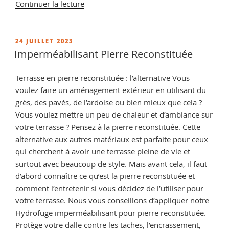
de
Continuer la lecture
« Comment
nettoyer
les
PUBLIÉ
24 JUILLET 2023
LE
taches
Imperméabilisant Pierre Reconstituée
noires
sur
Terrasse en pierre reconstituée : l’alternative Vous
votre
voulez faire un aménagement extérieur en utilisant du
terrasse
grès, des pavés, de l’ardoise ou bien mieux que cela ?
en
Vous voulez mettre un peu de chaleur et d’ambiance sur
pierre »
votre terrasse ? Pensez à la pierre reconstituée. Cette
alternative aux autres matériaux est parfaite pour ceux
qui cherchent à avoir une terrasse pleine de vie et
surtout avec beaucoup de style. Mais avant cela, il faut
d’abord connaître ce qu’est la pierre reconstituée et
comment l’entretenir si vous décidez de l’utiliser pour
votre terrasse. Nous vous conseillons d’appliquer notre
Hydrofuge imperméabilisant pour pierre reconstituée.
Protège votre dalle contre les taches, l’encrassement,