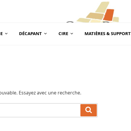
E
DÉCAPANT
CIRE
MATIÈRES & SUPPORT
com
BLOG CONSEILS CER
Conseils & Vente en Produits de Traitement
rouvable. Essayez avec une recherche.
Recherche