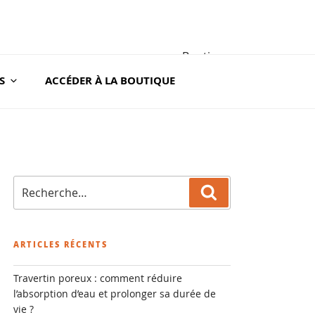
Boutique
S
ACCÉDER À LA BOUTIQUE
A ROC
Recherche
Recherche
pour
:
ARTICLES RÉCENTS
Travertin poreux : comment réduire
l’absorption d’eau et prolonger sa durée de
vie ?