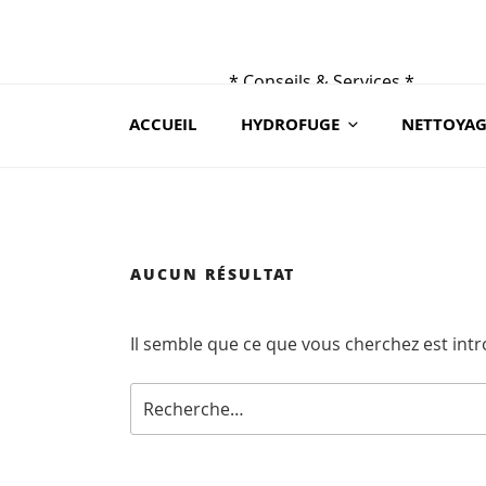
Aller
au
contenu
* Conseils & Services *
principal
du lundi au samedi de 9h à 19 h
ACCUEIL
HYDROFUGE
NETTOYAG
au 02 41 88 78 03 ou sur contact@ceraroc.
AUCUN RÉSULTAT
Il semble que ce que vous cherchez est int
Recherche
pour
: