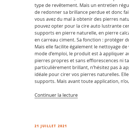
type de revêtement. Mais un entretien régu
de redonner sa brillance perdue et donc faire 
vous avez du mal à obtenir des pierres natur
pouvez opter pour la cire auto lustrante cera
supports en pierre naturelle, en pierre calc
en carreau ciment. Sa fonction : protéger 
Mais elle facilite également le nettoyage d
mode d’emploi, le produit est à appliquer 
pierres propres et sans efflorescences ni t
particulièrement brillant, n’hésitez pas à a
idéale pour cirer vos pierres naturelles. Elle
supports. Mais avant toute application, n’o
de
Continuer la lecture
« Comment
faire
briller
un
PUBLIÉ
21 JUILLET 2021