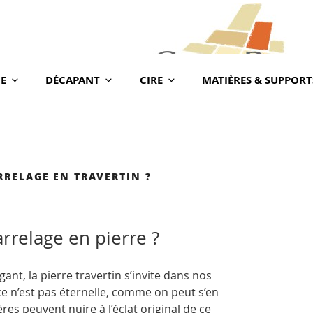
E
DÉCAPANT
CIRE
MATIÈRES & SUPPORT
com
BLOG CONSEILS CER
Conseils & Vente en Produits de Traitement
RELAGE EN TRAVERTIN ?
rrelage en pierre ?
nt, la pierre travertin s’invite dans nos
nce n’est pas éternelle, comme on peut s’en
ères peuvent nuire à l’éclat original de ce