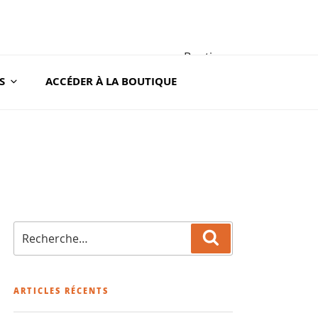
Boutique
S
ACCÉDER À LA BOUTIQUE
A ROC
Recherche
Recherche
pour
:
ARTICLES RÉCENTS