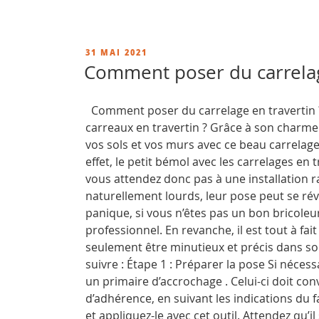
dalle
terrasse,
retrouver
PUBLIÉ
31 MAI 2021
tous
LE
Comment poser du carrelag
nos
conseils
Comment poser du carrelage en travertin 
d’entretien »
carreaux en travertin ? Grâce à son charme 
vos sols et vos murs avec ce beau carrelage.
effet, le petit bémol avec les carrelages en t
vous attendez donc pas à une installation ra
naturellement lourds, leur pose peut se ré
panique, si vous n’êtes pas un bon bricoleur
professionnel. En revanche, il est tout à fai
seulement être minutieux et précis dans son 
suivre : Étape 1 : Préparer la pose Si néce
un primaire d’accrochage . Celui-ci doit con
d’adhérence, en suivant les indications du 
et appliquez-le avec cet outil. Attendez qu’