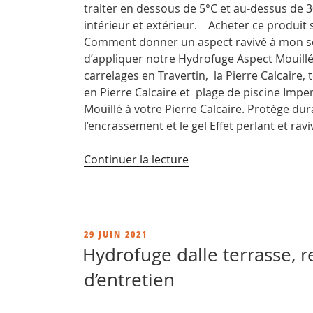
traiter en dessous de 5°C et au-dessus de 3
intérieur et extérieur. Acheter ce produit 
Comment donner un aspect ravivé à mon sol
d’appliquer notre Hydrofuge Aspect Mouillé 
carrelages en Travertin, la Pierre Calcaire, 
en Pierre Calcaire et plage de piscine Imp
Mouillé à votre Pierre Calcaire. Protège du
l’encrassement et le gel Effet perlant et rav
de
Continuer la lecture
« Comment
restaurer
du
travertin
PUBLIÉ
29 JUIN 2021
?
LE
Hydrofuge dalle terrasse, r
conseils
d’entretien
pour
décaper
votre