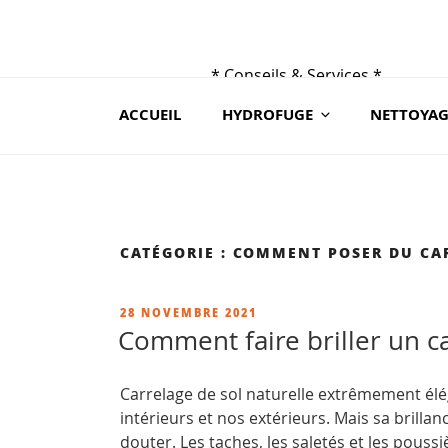
Aller
au
contenu
* Conseils & Services *
principal
du lundi au samedi de 9h à 19 h
ACCUEIL
HYDROFUGE
NETTOYAG
au 02 41 88 78 03 ou sur contact@ceraroc.
CATÉGORIE :
COMMENT POSER DU CAR
PUBLIÉ
28 NOVEMBRE 2021
LE
Comment faire briller un ca
Carrelage de sol naturelle extrêmement éléga
intérieurs et nos extérieurs. Mais sa brilla
douter. Les taches, les saletés et les poussi