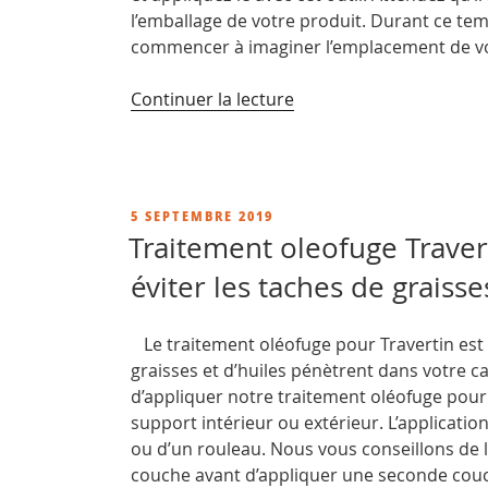
l’emballage de votre produit. Durant ce te
commencer à imaginer l’emplacement de vo
de
Continuer la lecture
« Comment
poser
du
carrelage
PUBLIÉ
5 SEPTEMBRE 2019
en
LE
Traitement oleofuge Travert
travertin ? »
éviter les taches de graisse
Le traitement oléofuge pour Travertin est 
graisses et d’huiles pénètrent dans votre c
d’appliquer notre traitement oléofuge pou
support intérieur ou extérieur. L’application
ou d’un rouleau. Nous vous conseillons de 
couche avant d’appliquer une seconde couch