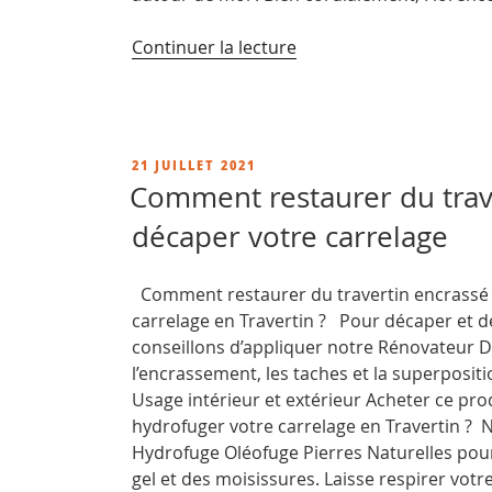
de
Continuer la lecture
« Imperméabilisant
pierre
extérieur,
protection
PUBLIÉ
21 JUILLET 2021
pour
LE
Comment restaurer du trave
vos
décaper votre carrelage
terrasses »
Comment restaurer du travertin encrassé ,
carrelage en Travertin ? Pour décaper et d
conseillons d’appliquer notre Rénovateur D
l’encrassement, les taches et la superpositi
Usage intérieur et extérieur Acheter ce pr
hydrofuger votre carrelage en Travertin ? 
Hydrofuge Oléofuge Pierres Naturelles pou
gel et des moisissures. Laisse respirer votr