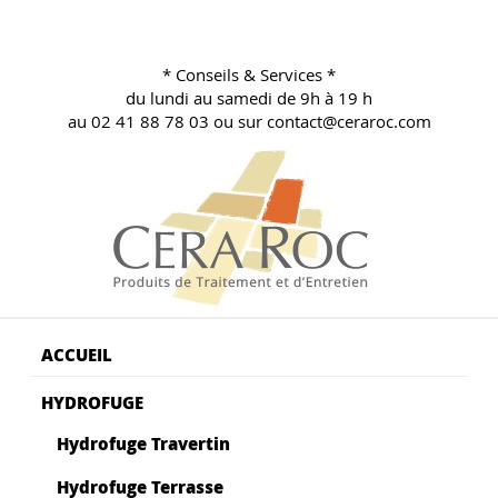
Aller
au
contenu
* Conseils & Services *
principal
du lundi au samedi de 9h à 19 h
au 02 41 88 78 03 ou sur contact@ceraroc.com
BLOG CONSEILS CERA ROC
Conseils & Vente en Produits de Traitement
ACCUEIL
HYDROFUGE
Hydrofuge Travertin
Hydrofuge Terrasse