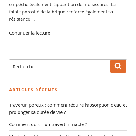
empêche également l’apparition de moisissures. La
faible porosité de la brique renforce également sa
résistance …
de
Continuer la lecture
« Les
avantages
de
la
Recherche
Reche
brique
pour
en
:
terre
ARTICLES RÉCENTS
cuite »
Travertin poreux : comment réduire l’absorption d’eau et
prolonger sa durée de vie ?
Comment durcir un travertin friable ?