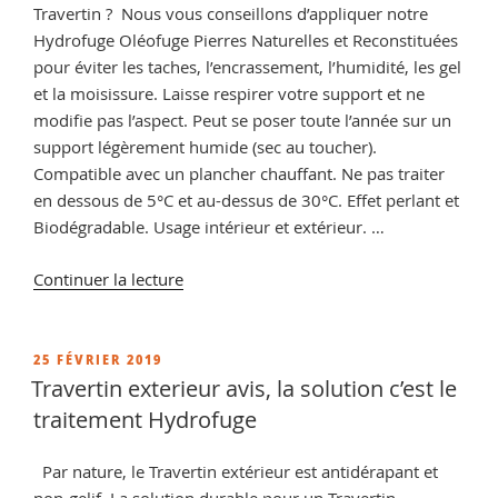
Travertin ? Nous vous conseillons d’appliquer notre
Hydrofuge Oléofuge Pierres Naturelles et Reconstituées
pour éviter les taches, l’encrassement, l’humidité, les gel
et la moisissure. Laisse respirer votre support et ne
modifie pas l’aspect. Peut se poser toute l’année sur un
support légèrement humide (sec au toucher).
Compatible avec un plancher chauffant. Ne pas traiter
en dessous de 5°C et au-dessus de 30°C. Effet perlant et
Biodégradable. Usage intérieur et extérieur. …
de
Continuer la lecture
« Nettoyer
moisissure
sur
PUBLIÉ
25 FÉVRIER 2019
LE
travertin,
Travertin exterieur avis, la solution c’est le
conseils
traitement Hydrofuge
et
vente
Par nature, le Travertin extérieur est antidérapant et
de
non-gelif. La solution durable pour un Travertin