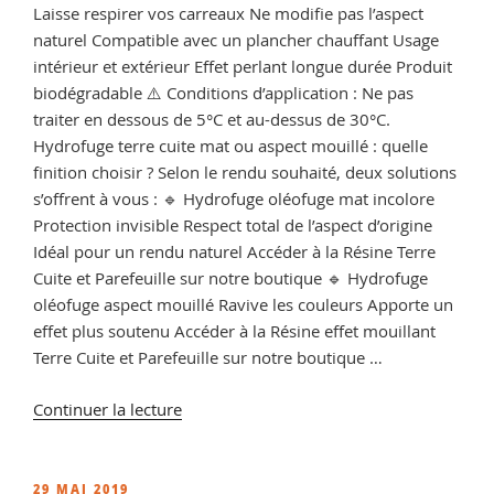
Laisse respirer vos carreaux Ne modifie pas l’aspect
naturel Compatible avec un plancher chauffant Usage
intérieur et extérieur Effet perlant longue durée Produit
biodégradable ⚠️ Conditions d’application : Ne pas
traiter en dessous de 5°C et au-dessus de 30°C.
Hydrofuge terre cuite mat ou aspect mouillé : quelle
finition choisir ? Selon le rendu souhaité, deux solutions
s’offrent à vous : 🔹 Hydrofuge oléofuge mat incolore
Protection invisible Respect total de l’aspect d’origine
Idéal pour un rendu naturel Accéder à la Résine Terre
Cuite et Parefeuille sur notre boutique 🔹 Hydrofuge
oléofuge aspect mouillé Ravive les couleurs Apporte un
effet plus soutenu Accéder à la Résine effet mouillant
Terre Cuite et Parefeuille sur notre boutique …
de
Continuer la lecture
« Résine
Terre
Cuite
PUBLIÉ
29 MAI 2019