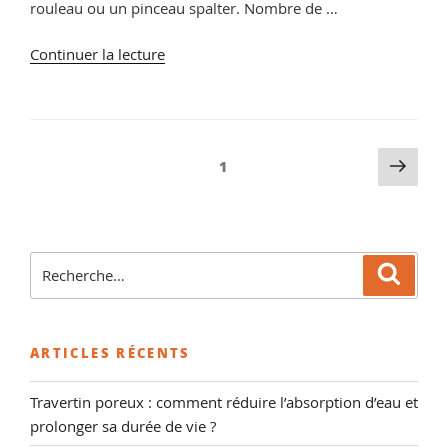
rouleau ou un pinceau spalter. Nombre de …
de
Continuer la lecture
« Taches
blanches
sur
tomettes
Pagination
Pag
Page
1
rouges,
suiv
des
conseils
publications
et
vente
Recherche
de
Reche
pour
Décapant
:
Tomettes
et
ARTICLES RÉCENTS
Terre
Cuites »
Travertin poreux : comment réduire l’absorption d’eau et
prolonger sa durée de vie ?