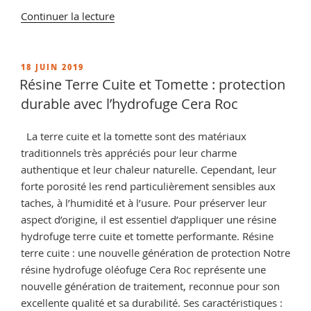
de
Continuer la lecture
« Impermeabilisant
pour
travertin,
PUBLIÉ
18 JUIN 2019
LE
retrouver
Résine Terre Cuite et Tomette : protection
les
durable avec l’hydrofuge Cera Roc
conseils
de
La terre cuite et la tomette sont des matériaux
nos
traditionnels très appréciés pour leur charme
spécialistes
authentique et leur chaleur naturelle. Cependant, leur
Cera
forte porosité les rend particulièrement sensibles aux
Roc »
taches, à l’humidité et à l’usure. Pour préserver leur
aspect d’origine, il est essentiel d’appliquer une résine
hydrofuge terre cuite et tomette performante. Résine
terre cuite : une nouvelle génération de protection Notre
résine hydrofuge oléofuge Cera Roc représente une
nouvelle génération de traitement, reconnue pour son
excellente qualité et sa durabilité. Ses caractéristiques :