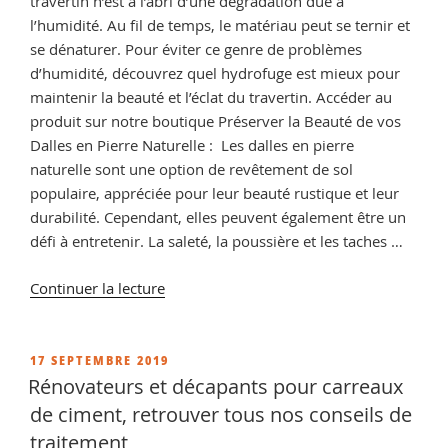
travertin n’est à l’abri d’une dégradation due à
l’humidité. Au fil de temps, le matériau peut se ternir et
se dénaturer. Pour éviter ce genre de problèmes
d’humidité, découvrez quel hydrofuge est mieux pour
maintenir la beauté et l’éclat du travertin. Accéder au
produit sur notre boutique Préserver la Beauté de vos
Dalles en Pierre Naturelle : Les dalles en pierre
naturelle sont une option de revêtement de sol
populaire, appréciée pour leur beauté rustique et leur
durabilité. Cependant, elles peuvent également être un
défi à entretenir. La saleté, la poussière et les taches …
de
Continuer la lecture
« Comment
choisir
la
PUBLIÉ
17 SEPTEMBRE 2019
LE
protection
Rénovateurs et décapants pour carreaux
adaptée
de ciment, retrouver tous nos conseils de
à
traitement