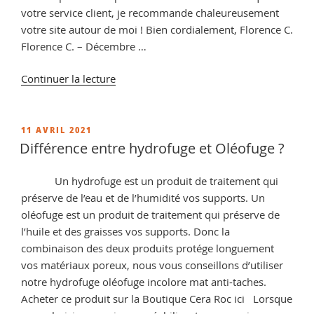
votre service client, je recommande chaleureusement
votre site autour de moi ! Bien cordialement, Florence C.
Florence C. – Décembre …
de
Continuer la lecture
« Imperméabilisant
pierre
extérieur,
PUBLIÉ
11 AVRIL 2021
LE
protection
Différence entre hydrofuge et Oléofuge ?
pour
vos
Un hydrofuge est un produit de traitement qui
terrasses »
préserve de l’eau et de l’humidité vos supports. Un
oléofuge est un produit de traitement qui préserve de
l’huile et des graisses vos supports. Donc la
combinaison des deux produits protége longuement
vos matériaux poreux, nous vous conseillons d’utiliser
notre hydrofuge oléofuge incolore mat anti-taches.
Acheter ce produit sur la Boutique Cera Roc ici Lorsque