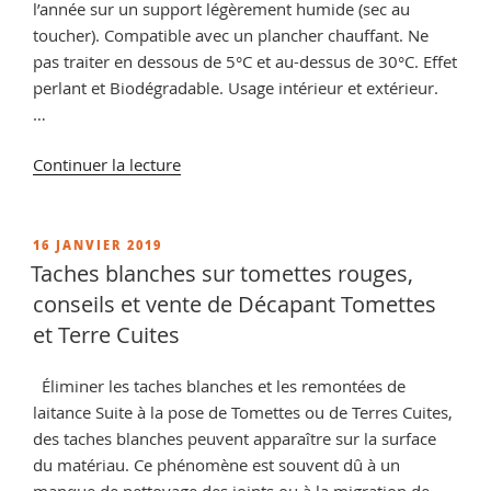
l’année sur un support légèrement humide (sec au
toucher). Compatible avec un plancher chauffant. Ne
pas traiter en dessous de 5°C et au-dessus de 30°C. Effet
perlant et Biodégradable. Usage intérieur et extérieur.
…
de
Continuer la lecture
« Travertin
exterieur
avis,
PUBLIÉ
16 JANVIER 2019
LE
la
Taches blanches sur tomettes rouges,
solution
conseils et vente de Décapant Tomettes
c’est
et Terre Cuites
le
traitement
Éliminer les taches blanches et les remontées de
Hydrofuge »
laitance Suite à la pose de Tomettes ou de Terres Cuites,
des taches blanches peuvent apparaître sur la surface
du matériau. Ce phénomène est souvent dû à un
manque de nettoyage des joints ou à la migration de