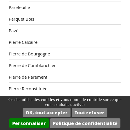
Parefeuille
Parquet Bois
Pavé
Pierre Calcaire
Pierre de Bourgogne
Pierre de Comblanchien
Pierre de Parement
Pierre Reconstituée
Piscine
Ce site utilise des cookies et vous donne le contrôle sur ce que
vous souhaitez activer
Plage de Piscine
OK, tout accepter
Tout refuser
Personnaliser
Politique de confidentialité
Plaquette de Parement