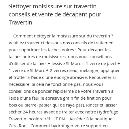
LE
et
Nettoyer moisissure sur travertin,
Tomette
conseils et vente de décapant pour
:
Travertin
protection
durable
Comment nettoyer la moisissure sur du travertin ?
avec
Veuillez trouver ci-dessous nos conseils de traitement
l’hydrofuge
pour supprimer les taches noires : Pour décaper les
Cera
taches noires de moisissures, nous vous conseillons
Roc »
d’utiliser de la javel + lessive St Marc = 1 verre de javel +
1 verre de St Marc + 2 verres d’eau, mélanger, appliquer
et frotter à l’aide d’une éponge abrasive. Renouveler si
nécessaire. Si cela ne fonctionne pas, nous vous
conseillons de poncer l’épiderme de votre Travertin à
l’aide d’une feuille abrasive grain fin de finition pour
bois ou pierre (papier qui de raye pas). Rincer et laisser
sécher 24 heures avant de traiter avec notre Hydrofuge
Travertin incolore réf. HT-PN. Accéder à la boutique
Cera Roc Comment hydrofuger votre support en