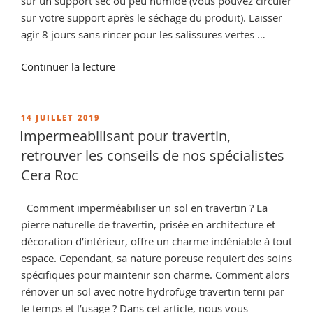
sur un support sec ou peu humide (vous pouvez circuler
sur votre support après le séchage du produit). Laisser
agir 8 jours sans rincer pour les salissures vertes …
de
Continuer la lecture
« Decapant
Pierre
Exterieur,
PUBLIÉ
14 JUILLET 2019
LE
conseils
Impermeabilisant pour travertin,
et
retrouver les conseils de nos spécialistes
vente
Cera Roc
de
décapant
Comment imperméabiliser un sol en travertin ? La
pour
pierre naturelle de travertin, prisée en architecture et
Pierre
décoration d’intérieur, offre un charme indéniable à tout
Naturelle
espace. Cependant, sa nature poreuse requiert des soins
et
spécifiques pour maintenir son charme. Comment alors
Reconstituée
rénover un sol avec notre hydrofuge travertin terni par
extérieure »
le temps et l’usage ? Dans cet article, nous vous