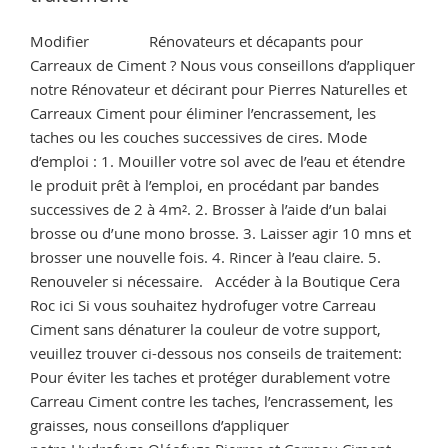
votre
travertin
Modifier Rénovateurs et décapants pour
?
Carreaux de Ciment ? Nous vous conseillons d’appliquer
finition
notre Rénovateur et décirant pour Pierres Naturelles et
anti-
Carreaux Ciment pour éliminer l’encrassement, les
taches
taches ou les couches successives de cires. Mode
incolore
d’emploi : 1. Mouiller votre sol avec de l’eau et étendre
et
le produit prêt à l’emploi, en procédant par bandes
mate »
successives de 2 à 4m². 2. Brosser à l’aide d’un balai
brosse ou d’une mono brosse. 3. Laisser agir 10 mns et
brosser une nouvelle fois. 4. Rincer à l’eau claire. 5.
Renouveler si nécessaire. Accéder à la Boutique Cera
Roc ici Si vous souhaitez hydrofuger votre Carreau
Ciment sans dénaturer la couleur de votre support,
veuillez trouver ci-dessous nos conseils de traitement:
Pour éviter les taches et protéger durablement votre
Carreau Ciment contre les taches, l’encrassement, les
graisses, nous conseillons d’appliquer