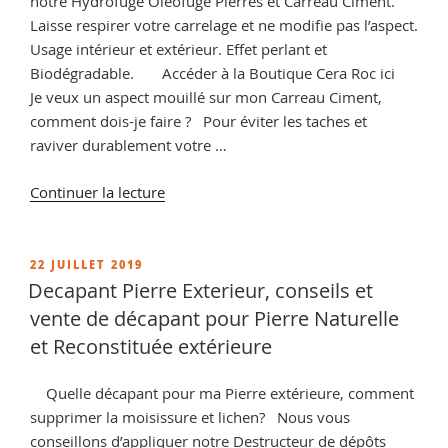
notre Hydrofuge Oléofuge Pierres et Carreau Ciment.
Laisse respirer votre carrelage et ne modifie pas l’aspect.
Usage intérieur et extérieur. Effet perlant et
Biodégradable. Accéder à la Boutique Cera Roc ici
Je veux un aspect mouillé sur mon Carreau Ciment,
comment dois-je faire ? Pour éviter les taches et
raviver durablement votre …
de
Continuer la lecture
« Rénovateurs
et
décapants
PUBLIÉ
22 JUILLET 2019
LE
pour
Decapant Pierre Exterieur, conseils et
carreaux
vente de décapant pour Pierre Naturelle
de
et Reconstituée extérieure
ciment,
retrouver
Quelle décapant pour ma Pierre extérieure, comment
tous
supprimer la moisissure et lichen? Nous vous
nos
conseillons d’appliquer notre Destructeur de dépôts