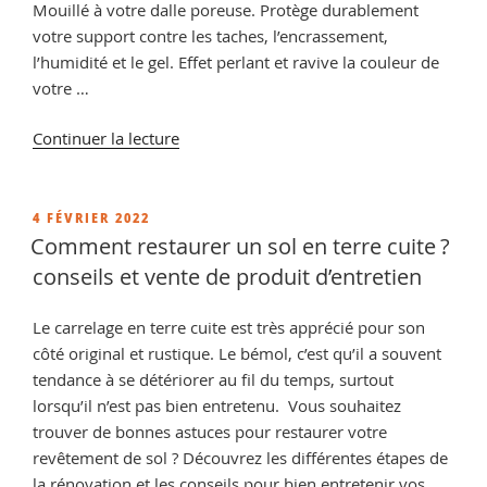
Mouillé à votre dalle poreuse. Protège durablement
votre support contre les taches, l’encrassement,
l’humidité et le gel. Effet perlant et ravive la couleur de
votre …
de
Continuer la lecture
« Imperméabilisant
Pierre
Reconstituée »
PUBLIÉ
4 FÉVRIER 2022
LE
Comment restaurer un sol en terre cuite ?
conseils et vente de produit d’entretien
Le carrelage en terre cuite est très apprécié pour son
côté original et rustique. Le bémol, c’est qu’il a souvent
tendance à se détériorer au fil du temps, surtout
lorsqu’il n’est pas bien entretenu. Vous souhaitez
trouver de bonnes astuces pour restaurer votre
revêtement de sol ? Découvrez les différentes étapes de
la rénovation et les conseils pour bien entretenir vos