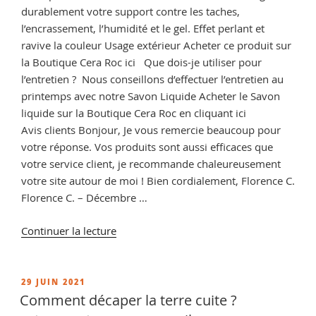
durablement votre support contre les taches,
l’encrassement, l’humidité et le gel. Effet perlant et
ravive la couleur Usage extérieur Acheter ce produit sur
la Boutique Cera Roc ici Que dois-je utiliser pour
l’entretien ? Nous conseillons d’effectuer l’entretien au
printemps avec notre Savon Liquide Acheter le Savon
liquide sur la Boutique Cera Roc en cliquant ici
Avis clients Bonjour, Je vous remercie beaucoup pour
votre réponse. Vos produits sont aussi efficaces que
votre service client, je recommande chaleureusement
votre site autour de moi ! Bien cordialement, Florence C.
Florence C. – Décembre …
de
Continuer la lecture
« Imperméabilisant
pierre
extérieur,
PUBLIÉ
29 JUIN 2021
LE
protection
Comment décaper la terre cuite ?
pour