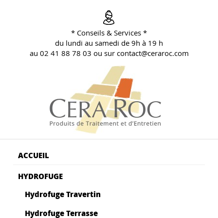
Aller
au
contenu
* Conseils & Services *
principal
du lundi au samedi de 9h à 19 h
au 02 41 88 78 03 ou sur contact@ceraroc.com
BLOG CONSEILS CERA ROC
Conseils & Vente en Produits de Traitement
ACCUEIL
HYDROFUGE
Hydrofuge Travertin
Hydrofuge Terrasse