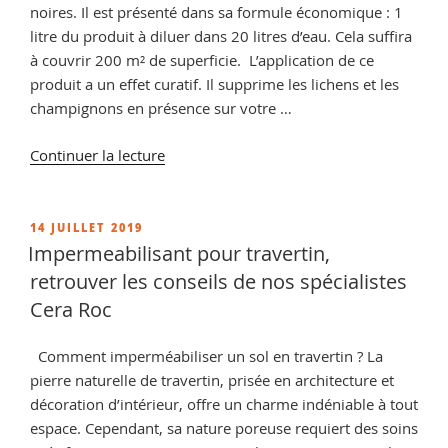
noires. Il est présenté dans sa formule économique : 1
litre du produit à diluer dans 20 litres d’eau. Cela suffira
à couvrir 200 m² de superficie. L’application de ce
produit a un effet curatif. Il supprime les lichens et les
champignons en présence sur votre …
de
Continuer la lecture
« Comment
décaper
la
PUBLIÉ
14 JUILLET 2019
LE
terre
Impermeabilisant pour travertin,
cuite
retrouver les conseils de nos spécialistes
?
Cera Roc
retrouver
tous
Comment imperméabiliser un sol en travertin ? La
nos
pierre naturelle de travertin, prisée en architecture et
conseils »
décoration d’intérieur, offre un charme indéniable à tout
espace. Cependant, sa nature poreuse requiert des soins