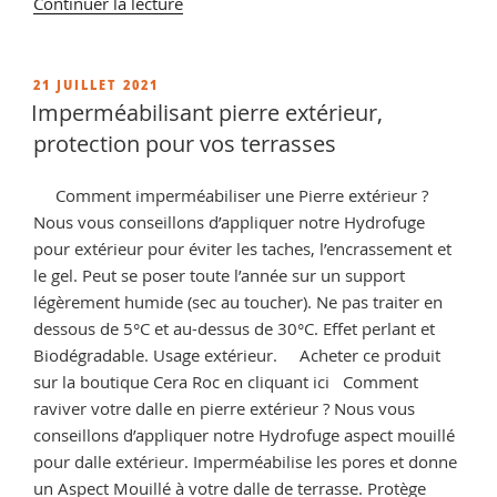
de
Continuer la lecture
« Comment
restaurer
un
PUBLIÉ
21 JUILLET 2021
LE
sol
Imperméabilisant pierre extérieur,
en
protection pour vos terrasses
terre
cuite ?
Comment imperméabiliser une Pierre extérieur ?
conseils
Nous vous conseillons d’appliquer notre Hydrofuge
et
pour extérieur pour éviter les taches, l’encrassement et
vente
le gel. Peut se poser toute l’année sur un support
de
légèrement humide (sec au toucher). Ne pas traiter en
produit
dessous de 5°C et au-dessus de 30°C. Effet perlant et
d’entretien »
Biodégradable. Usage extérieur. Acheter ce produit
sur la boutique Cera Roc en cliquant ici Comment
raviver votre dalle en pierre extérieur ? Nous vous
conseillons d’appliquer notre Hydrofuge aspect mouillé
pour dalle extérieur. Imperméabilise les pores et donne
un Aspect Mouillé à votre dalle de terrasse. Protège