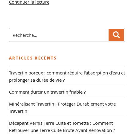
de
Continuer la lecture
« Bouche
Pore
Tomette,
Vente
Recherche
Reche
et
pour
Conseils
:
en
ARTICLES RÉCENTS
Produits
de
Travertin poreux : comment réduire l’absorption d’eau et
Traitement »
prolonger sa durée de vie ?
Comment durcir un travertin friable ?
Minéralisant Travertin : Protéger Durablement votre
Travertin
Décapant Vernis Terre Cuite et Tomette : Comment
Retrouver une Terre Cuite Brute Avant Rénovation ?