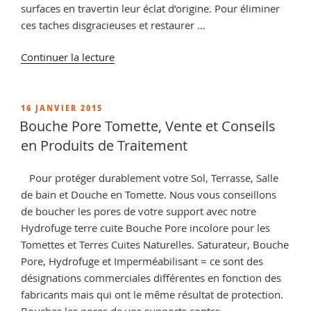
surfaces en travertin leur éclat d’origine. Pour éliminer
ces taches disgracieuses et restaurer …
de
Continuer la lecture
« Impermeabilisant
pour
travertin,
PUBLIÉ
16 JANVIER 2015
LE
retrouver
Bouche Pore Tomette, Vente et Conseils
les
en Produits de Traitement
conseils
de
Pour protéger durablement votre Sol, Terrasse, Salle
nos
de bain et Douche en Tomette. Nous vous conseillons
spécialistes
de boucher les pores de votre support avec notre
Cera
Hydrofuge terre cuite Bouche Pore incolore pour les
Roc »
Tomettes et Terres Cuites Naturelles. Saturateur, Bouche
Pore, Hydrofuge et Imperméabilisant = ce sont des
désignations commerciales différentes en fonction des
fabricants mais qui ont le même résultat de protection.
Bouches les pores de vos supports contre