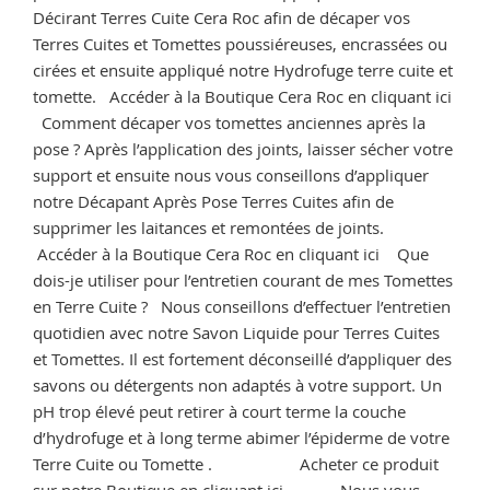
terre
Décirant Terres Cuite Cera Roc afin de décaper vos
cuite
Terres Cuites et Tomettes poussiéreuses, encrassées ou
? »
cirées et ensuite appliqué notre Hydrofuge terre cuite et
tomette. Accéder à la Boutique Cera Roc en cliquant ici
Comment décaper vos tomettes anciennes après la
pose ? Après l’application des joints, laisser sécher votre
support et ensuite nous vous conseillons d’appliquer
notre Décapant Après Pose Terres Cuites afin de
supprimer les laitances et remontées de joints.
Accéder à la Boutique Cera Roc en cliquant ici Que
dois-je utiliser pour l’entretien courant de mes Tomettes
en Terre Cuite ? Nous conseillons d’effectuer l’entretien
quotidien avec notre Savon Liquide pour Terres Cuites
et Tomettes. Il est fortement déconseillé d’appliquer des
savons ou détergents non adaptés à votre support. Un
pH trop élevé peut retirer à court terme la couche
d’hydrofuge et à long terme abimer l’épiderme de votre
Terre Cuite ou Tomette . Acheter ce produit
sur notre Boutique en cliquant ici Nous vous