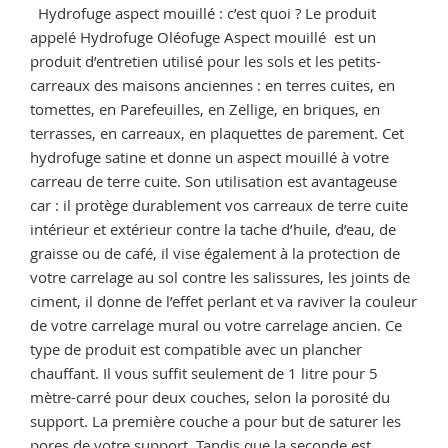
sale
Hydrofuge aspect mouillé : c’est quoi ? Le produit
? »
appelé Hydrofuge Oléofuge Aspect mouillé est un
produit d’entretien utilisé pour les sols et les petits-
carreaux des maisons anciennes : en terres cuites, en
tomettes, en Parefeuilles, en Zellige, en briques, en
terrasses, en carreaux, en plaquettes de parement. Cet
hydrofuge satine et donne un aspect mouillé à votre
carreau de terre cuite. Son utilisation est avantageuse
car : il protège durablement vos carreaux de terre cuite
intérieur et extérieur contre la tache d’huile, d’eau, de
graisse ou de café, il vise également à la protection de
votre carrelage au sol contre les salissures, les joints de
ciment, il donne de l’effet perlant et va raviver la couleur
de votre carrelage mural ou votre carrelage ancien. Ce
type de produit est compatible avec un plancher
chauffant. Il vous suffit seulement de 1 litre pour 5
mètre-carré pour deux couches, selon la porosité du
support. La première couche a pour but de saturer les
pores de votre support. Tandis que la seconde est