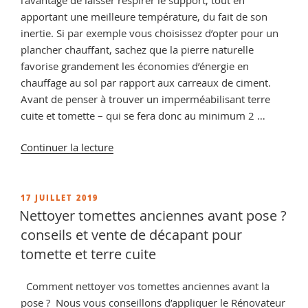
apportant une meilleure température, du fait de son
inertie. Si par exemple vous choisissez d’opter pour un
plancher chauffant, sachez que la pierre naturelle
favorise grandement les économies d’énergie en
chauffage au sol par rapport aux carreaux de ciment.
Avant de penser à trouver un imperméabilisant terre
cuite et tomette – qui se fera donc au minimum 2 …
de
Continuer la lecture
« Hydrofuge
terre
cuite
PUBLIÉ
17 JUILLET 2019
LE
et
Nettoyer tomettes anciennes avant pose ?
tomette :
conseils et vente de décapant pour
Comment
tomette et terre cuite
imperméabiliser
de
Comment nettoyer vos tomettes anciennes avant la
la
pose ? Nous vous conseillons d’appliquer le Rénovateur