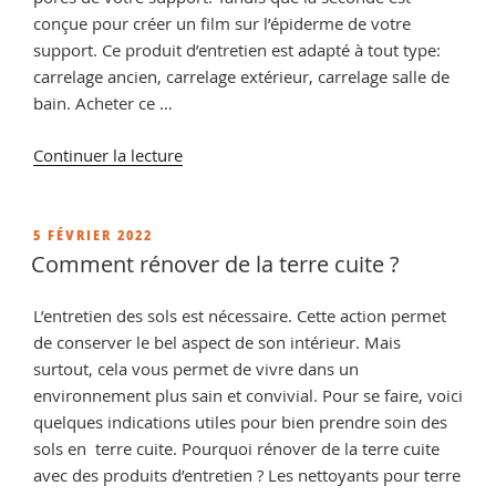
conçue pour créer un film sur l’épiderme de votre
support. Ce produit d’entretien est adapté à tout type:
carrelage ancien, carrelage extérieur, carrelage salle de
bain. Acheter ce …
de
Continuer la lecture
« Comment
raviver
un
PUBLIÉ
5 FÉVRIER 2022
LE
carrelage
Comment rénover de la terre cuite ?
en
terre
L’entretien des sols est nécessaire. Cette action permet
cuite
de conserver le bel aspect de son intérieur. Mais
? »
surtout, cela vous permet de vivre dans un
environnement plus sain et convivial. Pour se faire, voici
quelques indications utiles pour bien prendre soin des
sols en terre cuite. Pourquoi rénover de la terre cuite
avec des produits d’entretien ? Les nettoyants pour terre