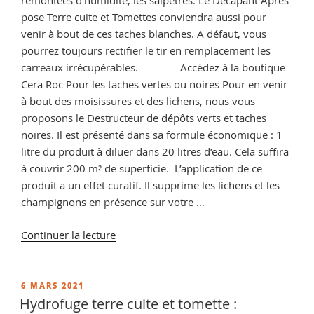
remontées d’humidité, les salpêtres. Le Décapant Après
pose Terre cuite et Tomettes conviendra aussi pour
venir à bout de ces taches blanches. A défaut, vous
pourrez toujours rectifier le tir en remplacement les
carreaux irrécupérables. Accédez à la boutique
Cera Roc Pour les taches vertes ou noires Pour en venir
à bout des moisissures et des lichens, nous vous
proposons le Destructeur de dépôts verts et taches
noires. Il est présenté dans sa formule économique : 1
litre du produit à diluer dans 20 litres d’eau. Cela suffira
à couvrir 200 m² de superficie. L’application de ce
produit a un effet curatif. Il supprime les lichens et les
champignons en présence sur votre …
de
Continuer la lecture
« Comment
décaper
la
PUBLIÉ
6 MARS 2021
LE
terre
Hydrofuge terre cuite et tomette :