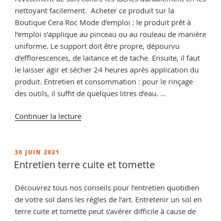
nettoyant facilement. Acheter ce produit sur la
Boutique Cera Roc Mode d’emploi : le produit prêt à
l’emploi s’applique au pinceau ou au rouleau de manière
uniforme. Le support doit être propre, dépourvu
d’efflorescences, de laitance et de tache. Ensuite, il faut
le laisser agir et sécher 24 heures après application du
produit. Entretien et consommation : pour le rinçage
des outils, il suffit de quelques litres d’eau. …
de
Continuer la lecture
« Comment
faire
briller
PUBLIÉ
30 JUIN 2021
LE
la
Entretien terre cuite et tomette
terre
cuite
Découvrez tous nos conseils pour l’entretien quotidien
? »
de votre sol dans les règles de l’art. Entretenir un sol en
terre cuite et tomette peut s’avérer difficile à cause de