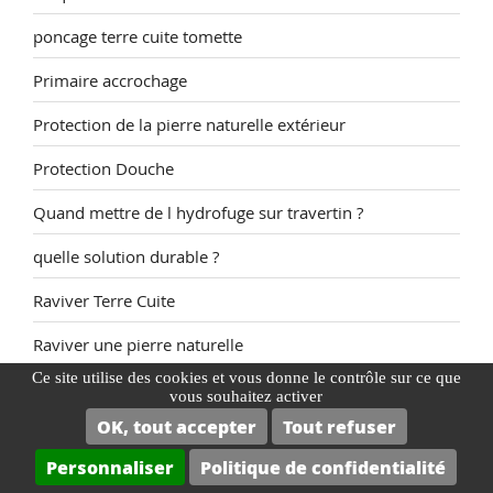
poncage terre cuite tomette
Primaire accrochage
Protection de la pierre naturelle extérieur
Protection Douche
Quand mettre de l hydrofuge sur travertin ?
quelle solution durable ?
Raviver Terre Cuite
Raviver une pierre naturelle
Ce site utilise des cookies et vous donne le contrôle sur ce que
Rénovateur de teinte pour tomettes et terres cuites
vous souhaitez activer
OK, tout accepter
Tout refuser
Rénovateurs et décapants pour carreaux de ciment
Personnaliser
Politique de confidentialité
Rénovation dalle pierre reconstituée