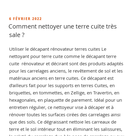
« Traitement
tomettes
anciennes,
PUBLIÉ
6 FÉVRIER 2022
LE
comment
Comment nettoyer une terre cuite très
hydrofuger
sale ?
et
entretenir
Utiliser le décapant rénovateur terres cuites Le
vos
nettoyant pour terre cuite comme le décapant terre
sols
cuite rénovateur et décirant sont des produits adaptés
naturels »
pour les carrelages anciens, le revêtement de sol et les
matériaux anciens en terre cuites. Ce décapant est
d’ailleurs fait pour les supports en terres Cuites, en
briquettes, en tommettes, en Zellige, en Travertin, en
hexagonales, en plaquette de parement. Idéal pour un
entretien régulier, ce nettoyeur vise à décaper et à
rénover toutes les surfaces cirées des carrelages ainsi
que des sols. Ce dégraissant nettoie les carreaux de
terre et le sol intérieur tout en éliminant les salissures,