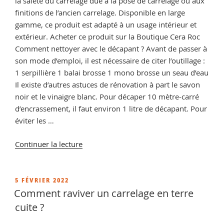
la saleté du carrelage due à la pose de carrelage ou aux
finitions de l’ancien carrelage. Disponible en large
gamme, ce produit est adapté à un usage intérieur et
extérieur. Acheter ce produit sur la Boutique Cera Roc
Comment nettoyer avec le décapant ? Avant de passer à
son mode d’emploi, il est nécessaire de citer l’outillage :
1 serpillière 1 balai brosse 1 mono brosse un seau d’eau
Il existe d’autres astuces de rénovation à part le savon
noir et le vinaigre blanc. Pour décaper 10 mètre-carré
d’encrassement, il faut environ 1 litre de décapant. Pour
éviter les …
de
Continuer la lecture
« Comment
nettoyer
une
PUBLIÉ
5 FÉVRIER 2022
LE
terre
Comment raviver un carrelage en terre
cuite
cuite ?
très