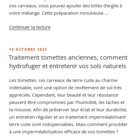
vos carreaux, vous pouvez ajouter des billes d’argile à
votre mélange. Cette préparation minutieuse …
de
Continuer la lecture
« Carrelage
tomette
ancienne,
PUBLIÉ
10 OCTOBRE 2023
LE
produits
Traitement tomettes anciennes, comment
d’entretien
hydrofuger et entretenir vos sols naturels
pour
les
Les tomettes, ces carreaux de terre cuite au charme
carrelages
indéniable, sont une option de revêtement de sol très
poreux »
appréciée. Cependant, leur beauté et leur résistance
peuvent être compromises par l’humidité, les taches et
la mousse. Afin de préserver leur éclat et leur durabilité,
un entretien régulier et un traitement imperméabilisant
terre cuite sont indispensables. Mais comment procéder
à une imperméabilisation efficace de vos tomettes ?