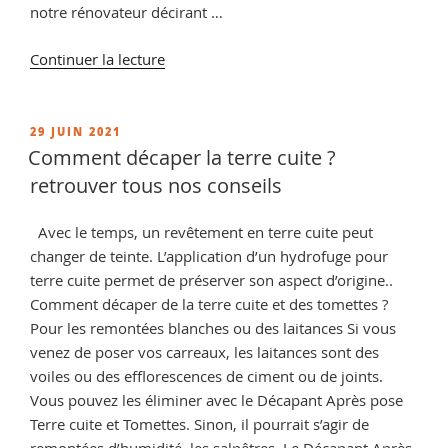
notre rénovateur décirant …
de
Continuer la lecture
« Entretien
terre
cuite
PUBLIÉ
29 JUIN 2021
LE
et
Comment décaper la terre cuite ?
tomette »
retrouver tous nos conseils
Avec le temps, un revêtement en terre cuite peut
changer de teinte. L’application d’un hydrofuge pour
terre cuite permet de préserver son aspect d’origine..
Comment décaper de la terre cuite et des tomettes ?
Pour les remontées blanches ou des laitances Si vous
venez de poser vos carreaux, les laitances sont des
voiles ou des efflorescences de ciment ou de joints.
Vous pouvez les éliminer avec le Décapant Après pose
Terre cuite et Tomettes. Sinon, il pourrait s’agir de