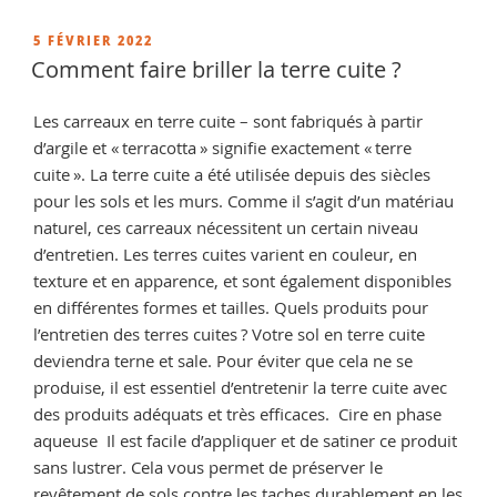
rénover
de
PUBLIÉ
5 FÉVRIER 2022
LE
la
Comment faire briller la terre cuite ?
terre
cuite
Les carreaux en terre cuite – sont fabriqués à partir
? »
d’argile et « terracotta » signifie exactement « terre
cuite ». La terre cuite a été utilisée depuis des siècles
pour les sols et les murs. Comme il s’agit d’un matériau
naturel, ces carreaux nécessitent un certain niveau
d’entretien. Les terres cuites varient en couleur, en
texture et en apparence, et sont également disponibles
en différentes formes et tailles. Quels produits pour
l’entretien des terres cuites ? Votre sol en terre cuite
deviendra terne et sale. Pour éviter que cela ne se
produise, il est essentiel d’entretenir la terre cuite avec
des produits adéquats et très efficaces. Cire en phase
aqueuse Il est facile d’appliquer et de satiner ce produit
sans lustrer. Cela vous permet de préserver le
revêtement de sols contre les taches durablement en les