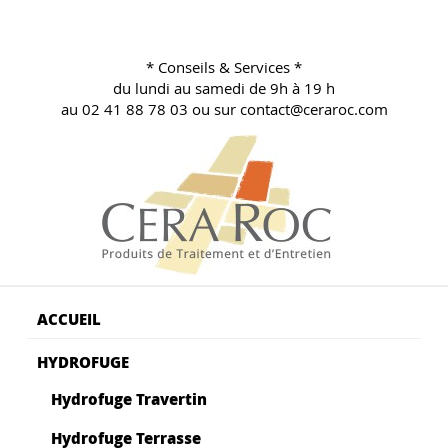
Aller
au
contenu
* Conseils & Services *
principal
du lundi au samedi de 9h à 19 h
au 02 41 88 78 03 ou sur contact@ceraroc.com
BLOG CONSEILS CERA ROC
Conseils & Vente en Produits de Traitement
ACCUEIL
HYDROFUGE
Hydrofuge Travertin
Hydrofuge Terrasse