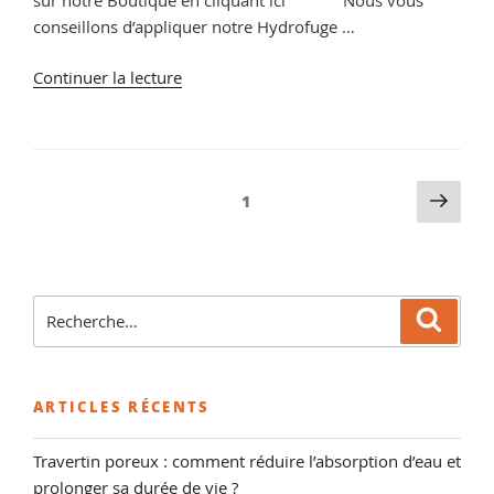
conseillons d’appliquer notre Hydrofuge …
de
Continuer la lecture
« Nettoyer
tomettes
anciennes
avant
Pagination
Pag
Page
1
pose
suiv
des
?
publications
conseils
et
Recherche
vente
Reche
pour
de
:
décapant
pour
ARTICLES RÉCENTS
tomette
et
Travertin poreux : comment réduire l’absorption d’eau et
terre
prolonger sa durée de vie ?