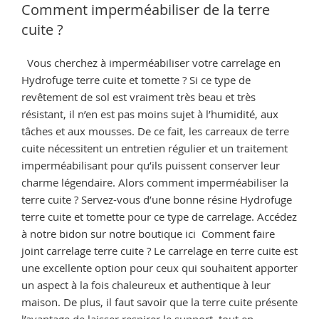
cuite
Comment imperméabiliser de la terre
?
cuite ?
retrouver
tous
Vous cherchez à imperméabiliser votre carrelage en
nos
Hydrofuge terre cuite et tomette ? Si ce type de
conseils »
revêtement de sol est vraiment très beau et très
résistant, il n’en est pas moins sujet à l’humidité, aux
tâches et aux mousses. De ce fait, les carreaux de terre
cuite nécessitent un entretien régulier et un traitement
imperméabilisant pour qu’ils puissent conserver leur
charme légendaire. Alors comment imperméabiliser la
terre cuite ? Servez-vous d’une bonne résine Hydrofuge
terre cuite et tomette pour ce type de carrelage. Accédez
à notre bidon sur notre boutique ici Comment faire
joint carrelage terre cuite ? Le carrelage en terre cuite est
une excellente option pour ceux qui souhaitent apporter
un aspect à la fois chaleureux et authentique à leur
maison. De plus, il faut savoir que la terre cuite présente
l’avantage de laisser respirer le support, tout en