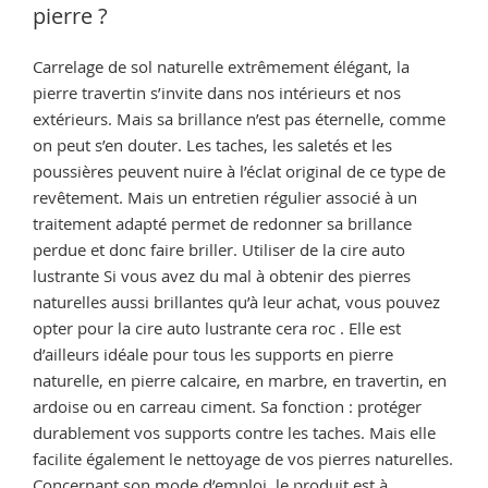
hydrofuge
pierre ?
pour
les
Carrelage de sol naturelle extrêmement élégant, la
carrelages
pierre travertin s’invite dans nos intérieurs et nos
en
extérieurs. Mais sa brillance n’est pas éternelle, comme
pierres
on peut s’en douter. Les taches, les saletés et les
naturelles? »
poussières peuvent nuire à l’éclat original de ce type de
revêtement. Mais un entretien régulier associé à un
traitement adapté permet de redonner sa brillance
perdue et donc faire briller. Utiliser de la cire auto
lustrante Si vous avez du mal à obtenir des pierres
naturelles aussi brillantes qu’à leur achat, vous pouvez
opter pour la cire auto lustrante cera roc . Elle est
d’ailleurs idéale pour tous les supports en pierre
naturelle, en pierre calcaire, en marbre, en travertin, en
ardoise ou en carreau ciment. Sa fonction : protéger
durablement vos supports contre les taches. Mais elle
facilite également le nettoyage de vos pierres naturelles.
Concernant son mode d’emploi, le produit est à