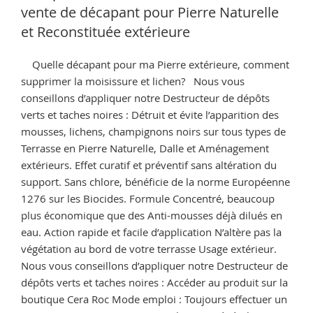
pierre
vente de décapant pour Pierre Naturelle
noircie,
et Reconstituée extérieure
conseils
et
Quelle décapant pour ma Pierre extérieure, comment
vente
supprimer la moisissure et lichen? Nous vous
de
conseillons d’appliquer notre Destructeur de dépôts
pierre
verts et taches noires : Détruit et évite l’apparition des
naturelle
mousses, lichens, champignons noirs sur tous types de
ou
Terrasse en Pierre Naturelle, Dalle et Aménagement
reconstituée »
extérieurs. Effet curatif et préventif sans altération du
support. Sans chlore, bénéficie de la norme Européenne
1276 sur les Biocides. Formule Concentré, beaucoup
plus économique que des Anti-mousses déjà dilués en
eau. Action rapide et facile d’application N’altère pas la
végétation au bord de votre terrasse Usage extérieur.
Nous vous conseillons d’appliquer notre Destructeur de
dépôts verts et taches noires : Accéder au produit sur la
boutique Cera Roc Mode emploi : Toujours effectuer un