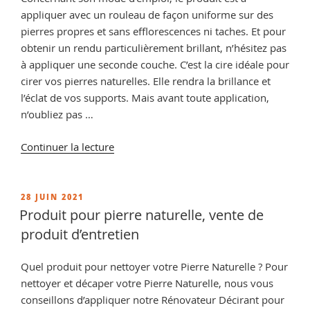
appliquer avec un rouleau de façon uniforme sur des
pierres propres et sans efflorescences ni taches. Et pour
obtenir un rendu particulièrement brillant, n’hésitez pas
à appliquer une seconde couche. C’est la cire idéale pour
cirer vos pierres naturelles. Elle rendra la brillance et
l’éclat de vos supports. Mais avant toute application,
n’oubliez pas …
de
Continuer la lecture
« Comment
faire
briller
PUBLIÉ
28 JUIN 2021
LE
un
Produit pour pierre naturelle, vente de
carrelage
produit d’entretien
en
pierre
Quel produit pour nettoyer votre Pierre Naturelle ? Pour
? »
nettoyer et décaper votre Pierre Naturelle, nous vous
conseillons d’appliquer notre Rénovateur Décirant pour