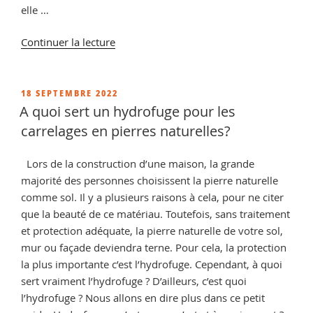
elle …
de
Continuer la lecture
« Qu’est
qu’une
brique
PUBLIÉ
18 SEPTEMBRE 2022
LE
en
A quoi sert un hydrofuge pour les
terre
carrelages en pierres naturelles?
cuite ? »
Lors de la construction d’une maison, la grande
majorité des personnes choisissent la pierre naturelle
comme sol. Il y a plusieurs raisons à cela, pour ne citer
que la beauté de ce matériau. Toutefois, sans traitement
et protection adéquate, la pierre naturelle de votre sol,
mur ou façade deviendra terne. Pour cela, la protection
la plus importante c’est l’hydrofuge. Cependant, à quoi
sert vraiment l’hydrofuge ? D’ailleurs, c’est quoi
l’hydrofuge ? Nous allons en dire plus dans ce petit