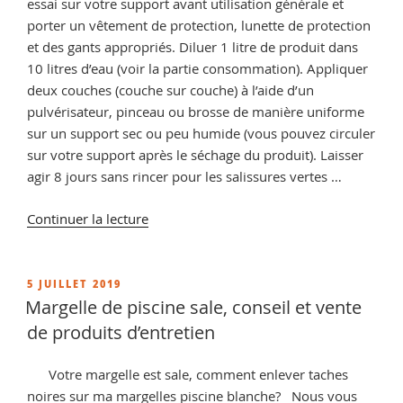
essai sur votre support avant utilisation générale et
porter un vêtement de protection, lunette de protection
et des gants appropriés. Diluer 1 litre de produit dans
10 litres d’eau (voir la partie consommation). Appliquer
deux couches (couche sur couche) à l’aide d’un
pulvérisateur, pinceau ou brosse de manière uniforme
sur un support sec ou peu humide (vous pouvez circuler
sur votre support après le séchage du produit). Laisser
agir 8 jours sans rincer pour les salissures vertes …
de
Continuer la lecture
« Decapant
Pierre
Exterieur,
PUBLIÉ
5 JUILLET 2019
LE
conseils
Margelle de piscine sale, conseil et vente
et
de produits d’entretien
vente
de
Votre margelle est sale, comment enlever taches
décapant
noires sur ma margelles piscine blanche? Nous vous