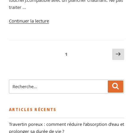
traiter …
de
Continuer la lecture
« Enlever
taches
noires
sur
Pagination
Pag
Page
1
margelles
suiv
des
piscine,
publications
conseils
et
Recherche
vente
Reche
pour
de
:
produits
de
ARTICLES RÉCENTS
traitement »
Travertin poreux : comment réduire l’absorption d’eau et
prolonger sa durée de vie ?