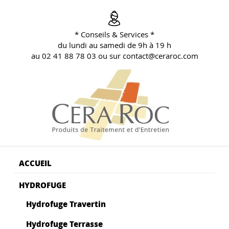
Aller
au
contenu
* Conseils & Services *
principal
du lundi au samedi de 9h à 19 h
au 02 41 88 78 03 ou sur contact@ceraroc.com
BLOG CONSEILS CERA ROC
Conseils & Vente en Produits de Traitement
ACCUEIL
HYDROFUGE
Hydrofuge Travertin
Hydrofuge Terrasse