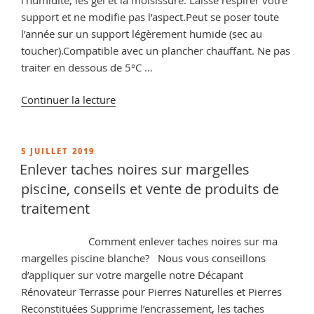
support et ne modifie pas l’aspect.Peut se poser toute
l’année sur un support légèrement humide (sec au
toucher).Compatible avec un plancher chauffant. Ne pas
traiter en dessous de 5°C …
de
Continuer la lecture
« Margelle
de
piscine
PUBLIÉ
5 JUILLET 2019
LE
sale,
Enlever taches noires sur margelles
conseil
piscine, conseils et vente de produits de
et
traitement
vente
de
Comment enlever taches noires sur ma
produits
margelles piscine blanche? Nous vous conseillons
d’entretien »
d’appliquer sur votre margelle notre Décapant
Rénovateur Terrasse pour Pierres Naturelles et Pierres
Reconstituées Supprime l’encrassement, les taches