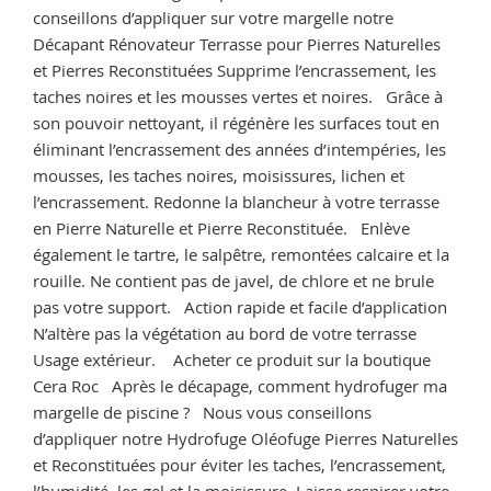
pour
conseillons d’appliquer sur votre margelle notre
Pierre
Décapant Rénovateur Terrasse pour Pierres Naturelles
Naturelle
et Pierres Reconstituées Supprime l’encrassement, les
et
taches noires et les mousses vertes et noires. Grâce à
Reconstituée
son pouvoir nettoyant, il régénère les surfaces tout en
extérieure »
éliminant l’encrassement des années d’intempéries, les
mousses, les taches noires, moisissures, lichen et
l’encrassement. Redonne la blancheur à votre terrasse
en Pierre Naturelle et Pierre Reconstituée. Enlève
également le tartre, le salpêtre, remontées calcaire et la
rouille. Ne contient pas de javel, de chlore et ne brule
pas votre support. Action rapide et facile d’application
N’altère pas la végétation au bord de votre terrasse
Usage extérieur. Acheter ce produit sur la boutique
Cera Roc Après le décapage, comment hydrofuger ma
margelle de piscine ? Nous vous conseillons
d’appliquer notre Hydrofuge Oléofuge Pierres Naturelles
et Reconstituées pour éviter les taches, l’encrassement,
l’humidité, les gel et la moisissure. Laisse respirer votre