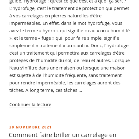
guide. Hydrofuge : qu’est ce que c’est et à quoi ça sert ?
L’hydrofuge, c’est le traitement de protection qui permet
à vos carrelages en pierres naturelles d’être
imperméables. En effet, dans le mot hydrofuge, vous
avez le terme « hydro » qui signifie « eau » ou « humidité
», et le terme « fuge » qui, pour faire simple, signifie
simplement « traitement » ou « anti ». Donc, l’hydrofuge
c’est un traitement qui permettra aux carrelages d’être
protégés de l’humidité du sol, de l’eau et autres. Lorsque
l’eau s’infiltre dans une maison ou lorsque une maison
est sujette à de l’humidité fréquente, sans traitement
pour rendre imperméable, les carrelages auront des
tâches. A long terme, ces tâches …
de
Continuer la lecture
« A
quoi
sert
PUBLIÉ
28 NOVEMBRE 2021
LE
un
Comment faire briller un carrelage en