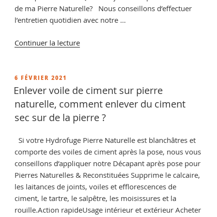
de ma Pierre Naturelle? Nous conseillons d’effectuer
l’entretien quotidien avec notre …
de
Continuer la lecture
« Produit
pour
pierre
PUBLIÉ
6 FÉVRIER 2021
LE
naturelle,
Enlever voile de ciment sur pierre
vente
naturelle, comment enlever du ciment
de
sec sur de la pierre ?
produit
d’entretien »
Si votre Hydrofuge Pierre Naturelle est blanchâtres et
comporte des voiles de ciment après la pose, nous vous
conseillons d’appliquer notre Décapant après pose pour
Pierres Naturelles & Reconstituées Supprime le calcaire,
les laitances de joints, voiles et efflorescences de
ciment, le tartre, le salpêtre, les moisissures et la
rouille.Action rapideUsage intérieur et extérieur Acheter