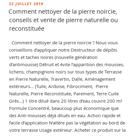
poreux,
PUBLIÉ
22 JUILLET 2019
LE
conseils
Comment nettoyer de la pierre noircie,
et
conseils et vente de pierre naturelle ou
vente
reconstituée
de
produit
Comment nettoyer de la pierre noircie ? Nous vous
d’imperméabilisation »
conseillons d’appliquer notre Destructeur de dépôts
verts et taches noires (nouvelle génération
d’antimousse) Détruit et évite l’apparition des mousses,
lichens, champignons noirs sur tous types de Terrasse
en Pierre Naturelle, Travertin, Dalle, Aménagement
extérieurs… (Tuile, Ardoise, Fibrociment, Pierre
Naturelle, Pierre Reconstituée, Parement, Terre Cuite
Grès…) 1 litre dilué dans 20 litres d’eau couvre 200 m²
Formule Concentré, beaucoup plus économique que
des Anti-mousses déjà dilués en eau. Action rapide et
facile d’application N’altère pas la végétation au bord de
votre terrasse Usage extérieur. Acheter ce produit sur la