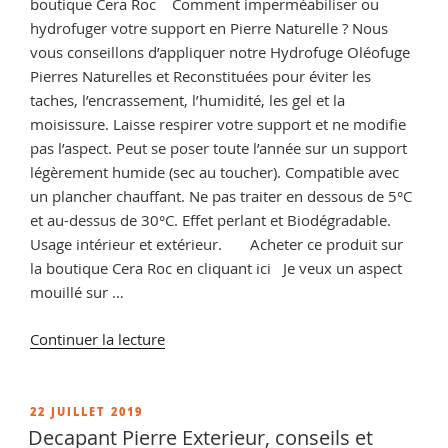
boutique Cera Roc Comment imperméabiliser ou
hydrofuger votre support en Pierre Naturelle ? Nous
vous conseillons d’appliquer notre Hydrofuge Oléofuge
Pierres Naturelles et Reconstituées pour éviter les
taches, l’encrassement, l’humidité, les gel et la
moisissure. Laisse respirer votre support et ne modifie
pas l’aspect. Peut se poser toute l’année sur un support
légèrement humide (sec au toucher). Compatible avec
un plancher chauffant. Ne pas traiter en dessous de 5°C
et au-dessus de 30°C. Effet perlant et Biodégradable.
Usage intérieur et extérieur. Acheter ce produit sur
la boutique Cera Roc en cliquant ici Je veux un aspect
mouillé sur …
de
Continuer la lecture
« Comment
nettoyer
de
PUBLIÉ
22 JUILLET 2019
LE
la
Decapant Pierre Exterieur, conseils et