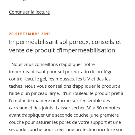
de
Continuer la lecture
« Enlever
voile
de
PUBLIÉ
20 SEPTEMBRE 2019
LE
ciment
Imperméabilisant sol poreux, conseils et
sur
vente de produit d’imperméabilisation
pierre
naturelle,
Nous vous conseillons d’appliquer notre
comment
imperméabilisant pour sol poreux afin de protéger
enlever
contre l’eau, le gel, les mousses, les U.V et des les
du
taches. Nous vous conseillons d’appliquer le produit à
ciment
l’aide d’un pinceau large, d’un rouleau le produit prêt à
sec
l’emploi de manière uniforme sur l’ensemble des
sur
carreaux et des joints. Laisser sécher 30 à 60 minutes
de
avant d’appliquer une seconde couche (une première
la
couche pour saturer les pores de votre support et une
pierre
seconde couche pour créer une protection incolore sur
? »