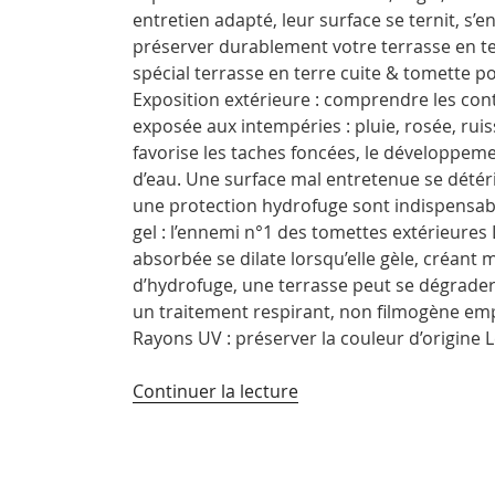
entretien adapté, leur surface se ternit, s’e
préserver durablement votre terrasse en te
spécial terrasse en terre cuite & tomette po
Exposition extérieure : comprendre les contr
exposée aux intempéries : pluie, rosée, ruis
favorise les taches foncées, le développem
d’eau. Une surface mal entretenue se détér
une protection hydrofuge sont indispensab
gel : l’ennemi n°1 des tomettes extérieures 
absorbée se dilate lorsqu’elle gèle, créant m
d’hydrofuge, une terrasse peut se dégrader 
un traitement respirant, non filmogène emp
Rayons UV : préserver la couleur d’origine 
de
Continuer la lecture
« Entretien
d’une
terrasse