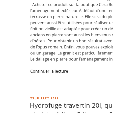
Acheter ce produit sur la boutique Cera Roc
l’aménagement extérieur À défaut d’une te
terrasse en pierre naturelle. Elle sera du plu
peuvent aussi être utilisées pour réaliser un
finition vieillie est adaptée pour créer un d
anciens en pierre sont aussi les bienvenus d
d’hôtels. Pour obtenir un bon résultat avec u
de l’opus romain. Enfin, vous pouvez exploit
ou un garage. Le granit est particulièremen
Le dallage en pierre pour l’aménagement in
de
Continuer la lecture
« Quand
mettre
de
l
PUBLIÉ
23 JUILLET 2022
hydrofuge
LE
Hydrofuge travertin 20l, q
sur