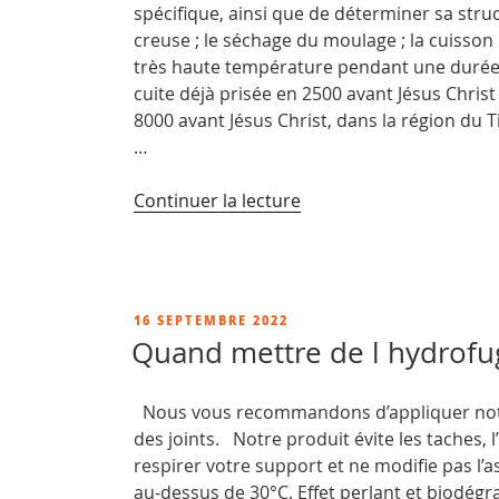
spécifique, ainsi que de déterminer sa struc
creuse ; le séchage du moulage ; la cuisson 
très haute température pendant une durée
cuite déjà prisée en 2500 avant Jésus Christ 
8000 avant Jésus Christ, dans la région du T
…
de
Continuer la lecture
« Qu’est
qu’une
brique
en
PUBLIÉ
16 SEPTEMBRE 2022
terre
LE
Quand mettre de l hydrofug
cuite ? »
Nous vous recommandons d’appliquer notr
des joints. Notre produit évite les taches, l
respirer votre support et ne modifie pas l’a
au-dessus de 30°C. Effet perlant et biodégr