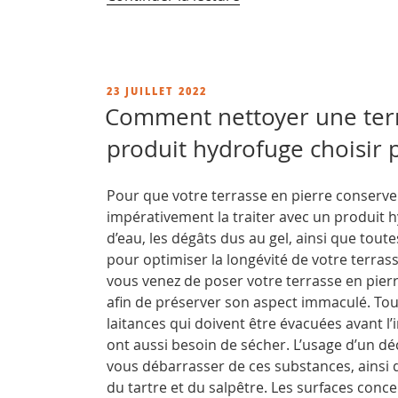
« Hydrofuge
travertin
20l,
quel
PUBLIÉ
23 JUILLET 2022
conditionnement
LE
Comment nettoyer une terr
choisir :
produit hydrofuge choisir 
1 litre,
5 litres
ou
Pour que votre terrasse en pierre conserve s
20 litres ? »
impérativement la traiter avec un produit hy
d’eau, les dégâts dus au gel, ainsi que toutes
pour optimiser la longévité de votre terras
vous venez de poser votre terrasse en pierr
afin de préserver son aspect immaculé. Tou
laitances qui doivent être évacuées avant l’
ont aussi besoin de sécher. L’usage d’un d
vous débarrasser de ces substances, ainsi q
du tartre et du salpêtre. Les surfaces conce