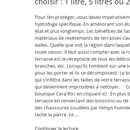
choisir : 1 litre, 5 litres ou 2
travertin
? »
Pour l’en protéger, vous devez impérativem
hydrofuge spécifique. En améliorant son éta
état et plus longtemps. Les bénéfices de l’a
matériaux de revêtements de terrasses s’avè
dalles. Quelle que soit la région dans laque
toute saison. Il faut aussi compter avec la 
terrasse est le réceptacle de tous les débris
branches, etc. Lorsqu’ils tombent sur une te
pour les porter et ils se décomposent. La bo
qui s’infiltre dans les failles de votre terr
qui deviennent impossibles à nettoyer. Co
boutique Cera Roc en cliquant ici En plus d
terrasse en renversant des boissons ou de l
des chaussures souillées par temps humide d
tache la pierre. Le …
de
Continuer la lecture