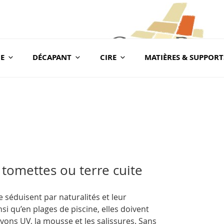
E
DÉCAPANT
CIRE
MATIÈRES & SUPPORT
com
BLOG CONSEILS CER
Conseils & Vente en Produits de Traitement
 tomettes ou terre cuite
 séduisent par naturalités et leur
si qu’en plages de piscine, elles doivent
ayons UV, la mousse et les salissures. Sans