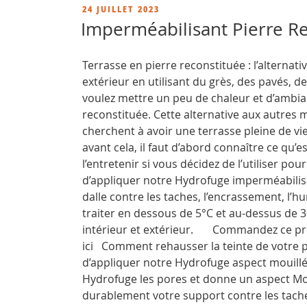
en
PUBLIÉ
24 JUILLET 2023
tomettes
LE
Imperméabilisant Pierre R
ou
terre
Terrasse en pierre reconstituée : l’alterna
cuite »
extérieur en utilisant du grès, des pavés, d
voulez mettre un peu de chaleur et d’ambian
reconstituée. Cette alternative aux autres 
cherchent à avoir une terrasse pleine de vi
avant cela, il faut d’abord connaître ce qu’
l’entretenir si vous décidez de l’utiliser po
d’appliquer notre Hydrofuge imperméabilisa
dalle contre les taches, l’encrassement, l’hu
traiter en dessous de 5°C et au-dessus de 3
intérieur et extérieur. Commandez ce prod
ici Comment rehausser la teinte de votre p
d’appliquer notre Hydrofuge aspect mouillé
Hydrofuge les pores et donne un aspect Mou
durablement votre support contre les taches,