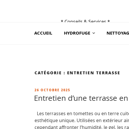
Aller
au
contenu
* Conseils & Services *
principal
du lundi au samedi de 9h à 19 h
ACCUEIL
HYDROFUGE
NETTOYAG
au 02 41 88 78 03 ou sur contact@ceraroc.
CATÉGORIE :
ENTRETIEN TERRASSE
PUBLIÉ
26 OCTOBRE 2025
LE
Entretien d’une terrasse en
Les terrasses en tomettes ou en terre cuite
esthétique unique. Utilisées en extérieur ain
cependant affronter l’humidité, le gel, les r