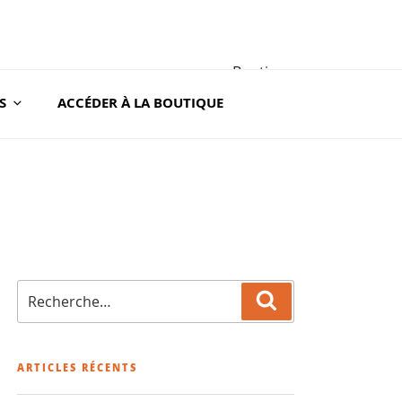
Boutique
S
ACCÉDER À LA BOUTIQUE
A ROC
Recherche
Recherche
pour
:
ARTICLES RÉCENTS