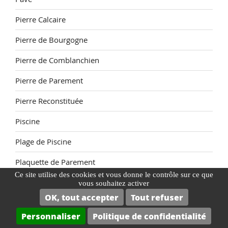
Pierre Calcaire
Pierre de Bourgogne
Pierre de Comblanchien
Pierre de Parement
Pierre Reconstituée
Piscine
Plage de Piscine
Plaquette de Parement
Ce site utilise des cookies et vous donne le contrôle sur ce que
poncage terre cuite tomette
vous souhaitez activer
OK, tout accepter
Tout refuser
Primaire accrochage
Personnaliser
Politique de confidentialité
Protection de la pierre naturelle extérieur