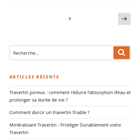
Pagination
Pag
Page
1
suiv
des
publications
Recherche
Reche
pour
:
ARTICLES RÉCENTS
Travertin poreux : comment réduire l’absorption d’eau et
prolonger sa durée de vie ?
Comment durcir un travertin friable ?
Minéralisant Travertin : Protéger Durablement votre
Travertin