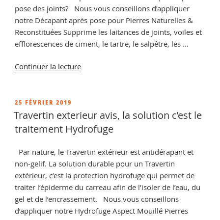
pose des joints? Nous vous conseillons d’appliquer
notre Décapant après pose pour Pierres Naturelles &
Reconstituées Supprime les laitances de joints, voiles et
efflorescences de ciment, le tartre, le salpêtre, les …
de
Continuer la lecture
« Raviver
couleur
pave
PUBLIÉ
25 FÉVRIER 2019
LE
autobloquant,
Travertin exterieur avis, la solution c’est le
Hydrofuge
traitement Hydrofuge
aspect
mouillé
Par nature, le Travertin extérieur est antidérapant et
de
non-gelif. La solution durable pour un Travertin
protection »
extérieur, c’est la protection hydrofuge qui permet de
traiter l’épiderme du carreau afin de l’isoler de l’eau, du
gel et de l’encrassement. Nous vous conseillons
d’appliquer notre Hydrofuge Aspect Mouillé Pierres