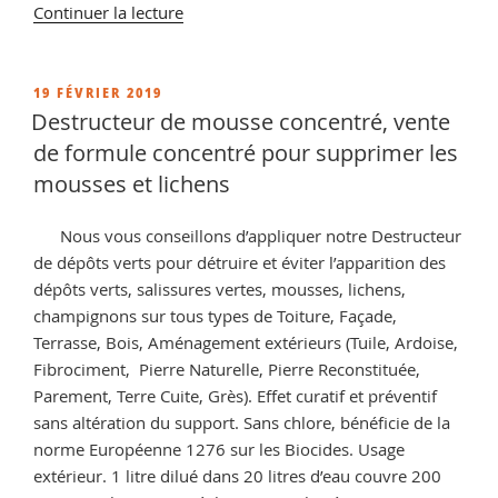
de
Continuer la lecture
« Fongicide
toitures,
vente
PUBLIÉ
19 FÉVRIER 2019
LE
de
Destructeur de mousse concentré, vente
destructeur
de formule concentré pour supprimer les
concentré
mousses et lichens
pour
supprimer
Nous vous conseillons d’appliquer notre Destructeur
les
de dépôts verts pour détruire et éviter l’apparition des
mousses
dépôts verts, salissures vertes, mousses, lichens,
et
champignons sur tous types de Toiture, Façade,
lichens »
Terrasse, Bois, Aménagement extérieurs (Tuile, Ardoise,
Fibrociment, Pierre Naturelle, Pierre Reconstituée,
Parement, Terre Cuite, Grès). Effet curatif et préventif
sans altération du support. Sans chlore, bénéficie de la
norme Européenne 1276 sur les Biocides. Usage
extérieur. 1 litre dilué dans 20 litres d’eau couvre 200