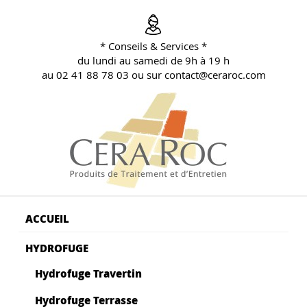
Aller
au
contenu
* Conseils & Services *
principal
du lundi au samedi de 9h à 19 h
au 02 41 88 78 03 ou sur contact@ceraroc.com
BLOG CONSEILS CERA ROC
Conseils & Vente en Produits de Traitement
ACCUEIL
HYDROFUGE
Hydrofuge Travertin
Hydrofuge Terrasse