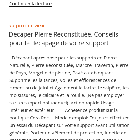
de
Continuer la lecture
« Destructeur
de
mousse
PUBLIÉ
23 JUILLET 2018
LE
concentré,
Decaper Pierre Reconstituée, Conseils
vente
pour le decapage de votre support
de
formule
Décapant après pose pour les supports en Pierre
concentré
Naturelle, Pierre Reconstituée, Marbre, Travertin, Pierre
pour
de Pays, Margelle de piscine, Pavé autobloquant…
supprimer
Supprime les laitances, voiles et efflorescences de
les
ciment ou de joint et également le tartre, le salpêtre, les
mousses
moisissures, le calcaire et la rouille. (Ne pas employer
et
sur un support poli/adouci). Action rapide Usage
lichens »
intérieur et extérieur Acheter ce produit sur la
boutique Cera Roc Mode d’emploi: Toujours effectuer
un essai du Décapant sur votre support avant utilisation
générale, Porter un vêtement de protection, lunette de
protection et des gants appropriés. Diluer le produit 1