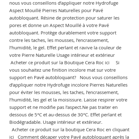
vente
nous vous conseillons d’appliquer notre Hydrofuge
de
Aspect Mouillé Pierres Naturelles pour Pavé
Destructeur
autobloquant. Résine de protection pour saturer les
de
pores et donne un Aspect Mouillé à votre Pavé
dépots
autobloquant. Protège durablement votre support
de
contre les taches, les mousses, l’encrassement,
salissures
l’humidité, le gel. Effet perlant et ravive la couleur de
vertes »
votre Pierre Naturelle Usage intérieur et extérieur
Acheter ce produit sur la Boutique Cera Roc ici Si
vous souhaitez une finition incolore mat sur votre
support en Pavé autobloquant? Nous vous conseillons
d’appliquer notre Hydrofuge incolore Pierres Naturelles
pour éviter les mousses, les taches, l’encrassement,
l’humidité, les gel et la moisissure. Laisse respirer votre
support et ne modifie pas l’aspect.Ne pas traiter en
dessous de 5°C et au-dessus de 30°C. Effet perlant et
Biodégradable. Usage intérieur et extérieur.
Acheter ce produit sur la boutique Cera Roc en cliquant
ici Comment décaper votre Pavé autobloquant après la