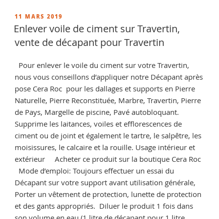
margelle
travertin,
PUBLIÉ
11 MARS 2019
LE
conseils
Enlever voile de ciment sur Travertin,
et
vente de décapant pour Travertin
vente
de
Pour enlever le voile du ciment sur votre Travertin,
produits
nous vous conseillons d’appliquer notre Décapant après
de
pose Cera Roc pour les dallages et supports en Pierre
traitement »
Naturelle, Pierre Reconstituée, Marbre, Travertin, Pierre
de Pays, Margelle de piscine, Pavé autobloquant.
Supprime les laitances, voiles et efflorescences de
ciment ou de joint et également le tartre, le salpêtre, les
moisissures, le calcaire et la rouille. Usage intérieur et
extérieur Acheter ce produit sur la boutique Cera Roc
Mode d’emploi: Toujours effectuer un essai du
Décapant sur votre support avant utilisation générale,
Porter un vêtement de protection, lunette de protection
et des gants appropriés. Diluer le produit 1 fois dans
son volume en eau (1 litre de décapant pour 1 litre