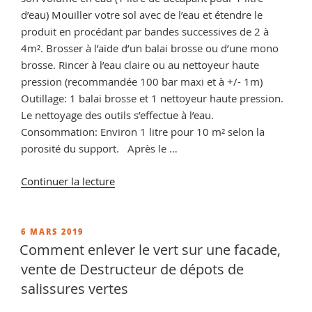
d’eau) Mouiller votre sol avec de l’eau et étendre le
produit en procédant par bandes successives de 2 à
4m². Brosser à l’aide d’un balai brosse ou d’une mono
brosse. Rincer à l’eau claire ou au nettoyeur haute
pression (recommandée 100 bar maxi et à +/- 1m)
Outillage: 1 balai brosse et 1 nettoyeur haute pression.
Le nettoyage des outils s’effectue à l’eau.
Consommation: Environ 1 litre pour 10 m² selon la
porosité du support. Après le …
de
Continuer la lecture
« Enlever
voile
de
PUBLIÉ
6 MARS 2019
LE
ciment
Comment enlever le vert sur une facade,
sur
vente de Destructeur de dépots de
Travertin,
salissures vertes
vente