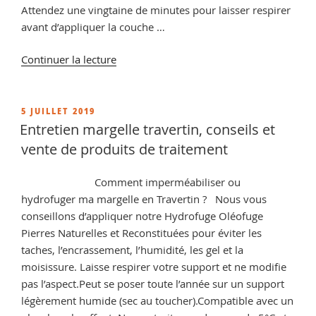
Attendez une vingtaine de minutes pour laisser respirer
avant d’appliquer la couche …
de
Continuer la lecture
« Différence
entre
hydrofuge
PUBLIÉ
5 JUILLET 2019
LE
et
Entretien margelle travertin, conseils et
Oléofuge
vente de produits de traitement
? »
Comment imperméabiliser ou
hydrofuger ma margelle en Travertin ? Nous vous
conseillons d’appliquer notre Hydrofuge Oléofuge
Pierres Naturelles et Reconstituées pour éviter les
taches, l’encrassement, l’humidité, les gel et la
moisissure. Laisse respirer votre support et ne modifie
pas l’aspect.Peut se poser toute l’année sur un support
légèrement humide (sec au toucher).Compatible avec un