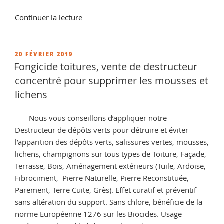
de
Continuer la lecture
« Travertin
exterieur
avis,
PUBLIÉ
20 FÉVRIER 2019
LE
la
Fongicide toitures, vente de destructeur
solution
concentré pour supprimer les mousses et
c’est
lichens
le
traitement
Nous vous conseillons d’appliquer notre
Hydrofuge »
Destructeur de dépôts verts pour détruire et éviter
l’apparition des dépôts verts, salissures vertes, mousses,
lichens, champignons sur tous types de Toiture, Façade,
Terrasse, Bois, Aménagement extérieurs (Tuile, Ardoise,
Fibrociment, Pierre Naturelle, Pierre Reconstituée,
Parement, Terre Cuite, Grès). Effet curatif et préventif
sans altération du support. Sans chlore, bénéficie de la
norme Européenne 1276 sur les Biocides. Usage