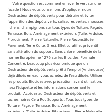
de
Votre question est comment enlever le vert sur une
décapant
facade ? Nous vous conseillons d’appliquer notre
pour
Destructeur de dépôts verts pour détruire et éviter
Travertin »
l’apparition des dépôts verts, salissures vertes, mousses,
lichens, champignons sur tous types de Toiture, Façade,
Terrasse, Bois, Aménagement extérieurs (Tuile, Ardoise,
Fibrociment, Pierre Naturelle, Pierre Reconstituée,
Parement, Terre Cuite, Grès). Effet curatif et préventif
sans altération du support. Sans chlore, bénéficie de la
norme Européenne 1276 sur les Biocides. Formule
Concentré, beaucoup plus économique que un
Destructeur de dépôts verts prêt à l’emploi (Antimousse)
déjà dilués en eau, vous achetez de l’eau diluée. Utiliser
les produits Biocides avec précaution, avant utilisation,
lisez l’étiquette et les informations concernant le
produit. Accédez au Destructeur de dépôts verts et
taches noires Cera Roc Supports : Tous tous types de
Toiture, Façade, Terrasse, Bois, Aménagement
extérieurs (Tuile, Ardoise, Fibrociment, Pierre Naturelle,