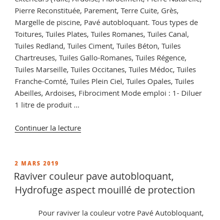
Pierre Reconstituée, Parement, Terre Cuite, Grès,
Margelle de piscine, Pavé autobloquant. Tous types de
Toitures, Tuiles Plates, Tuiles Romanes, Tuiles Canal,
Tuiles Redland, Tuiles Ciment, Tuiles Béton, Tuiles
Chartreuses, Tuiles Gallo-Romanes, Tuiles Régence,
Tuiles Marseille, Tuiles Occitanes, Tuiles Médoc, Tuiles
Franche-Comté, Tuiles Plein Ciel, Tuiles Opales, Tuiles
Abeilles, Ardoises, Fibrociment Mode emploi : 1- Diluer
1 litre de produit …
de
Continuer la lecture
« Comment
enlever
le
PUBLIÉ
2 MARS 2019
LE
vert
Raviver couleur pave autobloquant,
sur
Hydrofuge aspect mouillé de protection
une
facade,
Pour raviver la couleur votre Pavé Autobloquant,