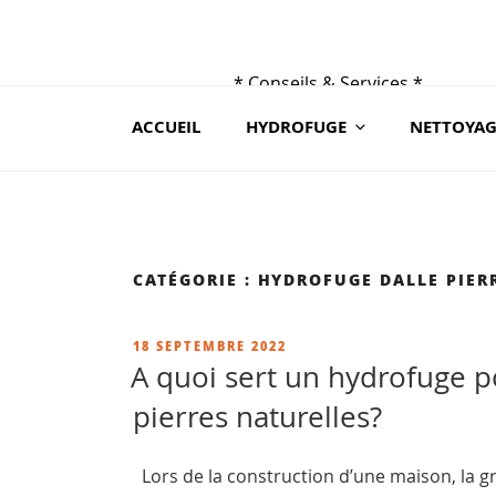
Aller
au
contenu
* Conseils & Services *
principal
du lundi au samedi de 9h à 19 h
ACCUEIL
HYDROFUGE
NETTOYAG
au 02 41 88 78 03 ou sur contact@ceraroc.
CATÉGORIE :
HYDROFUGE DALLE PIER
PUBLIÉ
18 SEPTEMBRE 2022
LE
A quoi sert un hydrofuge p
pierres naturelles?
Lors de la construction d’une maison, la g