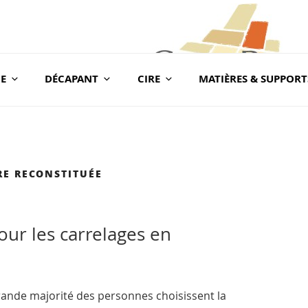
E
DÉCAPANT
CIRE
MATIÈRES & SUPPORT
com
BLOG CONSEILS CER
Conseils & Vente en Produits de Traitement
RE RECONSTITUÉE
our les carrelages en
rande majorité des personnes choisissent la