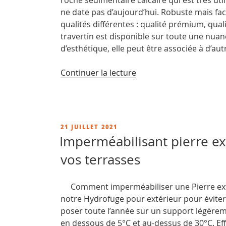
roche sédimentaire calcaire qui est très util
ne date pas d’aujourd’hui. Robuste mais faci
qualités différentes : qualité prémium, qua
travertin est disponible sur toute une nuanc
d’esthétique, elle peut être associée à d’aut
de
Continuer la lecture
« Comment
blanchir
des
pierres
PUBLIÉ
21 JUILLET 2021
calcaires
LE
Imperméabilisant pierre ex
? »
vos terrasses
Comment imperméabiliser une Pierre extér
notre Hydrofuge pour extérieur pour éviter l
poser toute l’année sur un support légèrem
en dessous de 5°C et au-dessus de 30°C. Ef