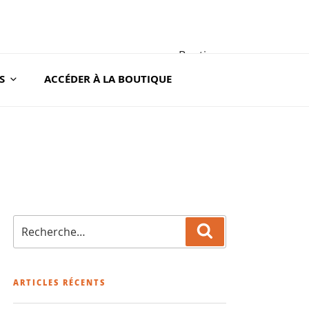
Boutique
S
ACCÉDER À LA BOUTIQUE
A ROC
Recherche
Recherche
pour
:
ARTICLES RÉCENTS