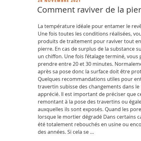
PUBLIÉ
28 NOVEMBRE 2021
hydrofuge
LE
Comment raviver de la pier
pour
les
La température idéale pour entamer le revêt
carrelages
Une fois toutes les conditions réalisées, v
en
produits de traitement pour raviver tout en
pierres
pierre. En cas de surplus de la substance sur
naturelles? »
un chiffon. Une fois l’étalage terminé, vou
prendre entre 20 et 30 minutes. Normalement
après sa pose donc la surface doit être prot
Quelques recommandations utiles pour entret
travertin subisse des changements dans le 
apprécié. Il est important de préciser que 
remontant à la pose des travertins ou éga
auxquelles ils sont exposés. Quand les por
lorsque le mortier dégradé Dans certains cas
été totalement rebouchés en usine ou encor
des années. Si cela se …