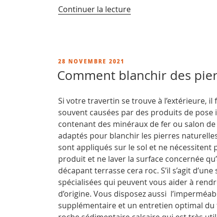
de
Continuer la lecture
« Comment
raviver
de
la
PUBLIÉ
28 NOVEMBRE 2021
pierre
LE
Comment blanchir des pierr
? »
Si votre travertin se trouve à l’extérieure, il
souvent causées par des produits de pose 
contenant des minéraux de fer ou salon de j
adaptés pour blanchir les pierres naturelle
sont appliqués sur le sol et ne nécessitent p
produit et ne laver la surface concernée q
décapant terrasse cera roc. S’il s’agit d’une
spécialisées qui peuvent vous aider à rendr
d’origine. Vous disposez aussi l’imperméab
supplémentaire et un entretien optimal du t