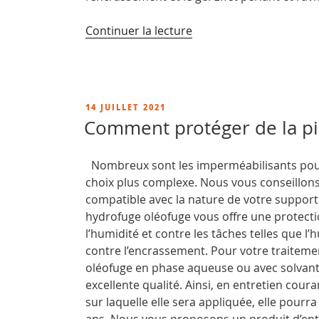
de
Continuer la lecture
« Comment
restaurer
du
travertin
PUBLIÉ
14 JUILLET 2021
?
LE
Comment protéger de la pie
conseils
pour
Nombreux sont les imperméabilisants pour p
décaper
choix plus complexe. Nous vous conseillons
votre
compatible avec la nature de votre support
carrelage »
hydrofuge oléofuge vous offre une protect
l’humidité et contre les tâches telles que l’h
contre l’encrassement. Pour votre traiteme
oléofuge en phase aqueuse ou avec solvant
excellente qualité. Ainsi, en entretien coura
sur laquelle elle sera appliquée, elle pourr