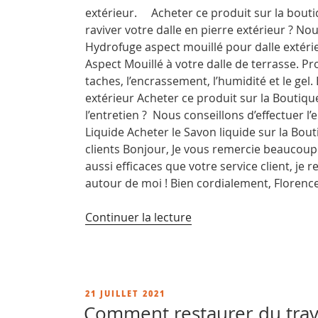
extérieur. Acheter ce produit sur la bout
raviver votre dalle en pierre extérieur ? No
Hydrofuge aspect mouillé pour dalle extéri
Aspect Mouillé à votre dalle de terrasse. P
taches, l’encrassement, l’humidité et le gel.
extérieur Acheter ce produit sur la Boutique
l’entretien ? Nous conseillons d’effectuer 
Liquide Acheter le Savon liquide sur la 
clients Bonjour, Je vous remercie beaucoup
aussi efficaces que votre service client, 
autour de moi ! Bien cordialement, Florenc
de
Continuer la lecture
« Imperméabilisant
pierre
extérieur,
protection
PUBLIÉ
21 JUILLET 2021
pour
LE
Comment restaurer du trave