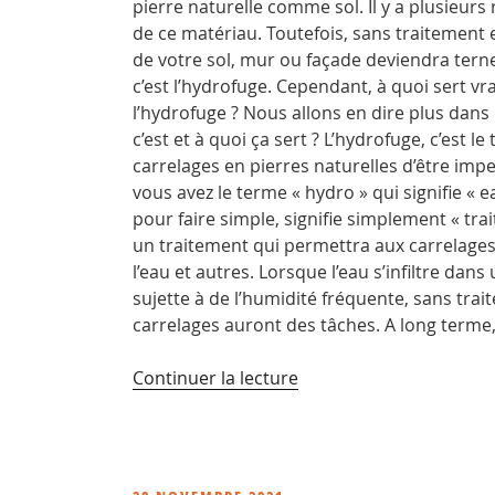
pierre naturelle comme sol. Il y a plusieurs 
de ce matériau. Toutefois, sans traitement e
de votre sol, mur ou façade deviendra terne
c’est l’hydrofuge. Cependant, à quoi sert vra
l’hydrofuge ? Nous allons en dire plus dans 
c’est et à quoi ça sert ? L’hydrofuge, c’est 
carrelages en pierres naturelles d’être imp
vous avez le terme « hydro » qui signifie « e
pour faire simple, signifie simplement « trai
un traitement qui permettra aux carrelages 
l’eau et autres. Lorsque l’eau s’infiltre da
sujette à de l’humidité fréquente, sans tr
carrelages auront des tâches. A long terme
de
Continuer la lecture
« A
quoi
sert
un