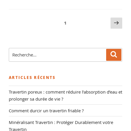
Terre
Cuite,
conseils
Pagination
Pag
Page
1
et
suiv
des
vente
publications
d’hydrofuge
de
Recherche
protection »
Reche
pour
:
ARTICLES RÉCENTS
Travertin poreux : comment réduire l’absorption d’eau et
prolonger sa durée de vie ?
Comment durcir un travertin friable ?
Minéralisant Travertin : Protéger Durablement votre
Travertin