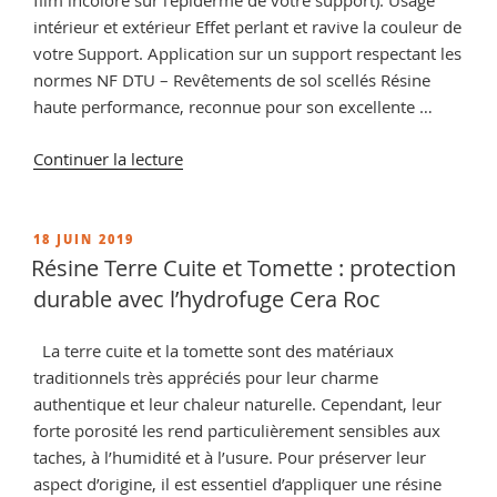
film incolore sur l’épiderme de votre support). Usage
intérieur et extérieur Effet perlant et ravive la couleur de
votre Support. Application sur un support respectant les
normes NF DTU – Revêtements de sol scellés Résine
haute performance, reconnue pour son excellente …
de
Continuer la lecture
« Raviveur
pour
Terre
PUBLIÉ
18 JUIN 2019
LE
Cuite,
Résine Terre Cuite et Tomette : protection
conseils
durable avec l’hydrofuge Cera Roc
et
vente
La terre cuite et la tomette sont des matériaux
de
traditionnels très appréciés pour leur charme
produits
authentique et leur chaleur naturelle. Cependant, leur
de
forte porosité les rend particulièrement sensibles aux
traitement »
taches, à l’humidité et à l’usure. Pour préserver leur
aspect d’origine, il est essentiel d’appliquer une résine