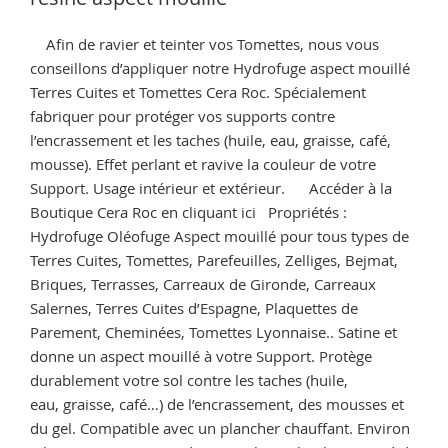
Comment
imperméabiliser
Afin de ravier et teinter vos Tomettes, nous vous
de
conseillons d’appliquer notre Hydrofuge aspect mouillé
la
Terres Cuites et Tomettes Cera Roc. Spécialement
terre
fabriquer pour protéger vos supports contre
cuite
l’encrassement et les taches (huile, eau, graisse, café,
? »
mousse). Effet perlant et ravive la couleur de votre
Support. Usage intérieur et extérieur. Accéder à la
Boutique Cera Roc en cliquant ici Propriétés :
Hydrofuge Oléofuge Aspect mouillé pour tous types de
Terres Cuites, Tomettes, Parefeuilles, Zelliges, Bejmat,
Briques, Terrasses, Carreaux de Gironde, Carreaux
Salernes, Terres Cuites d’Espagne, Plaquettes de
Parement, Cheminées, Tomettes Lyonnaise.. Satine et
donne un aspect mouillé à votre Support. Protège
durablement votre sol contre les taches (huile,
eau, graisse, café…) de l’encrassement, des mousses et
du gel. Compatible avec un plancher chauffant. Environ