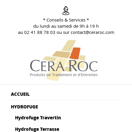
Aller
au
contenu
* Conseils & Services *
principal
du lundi au samedi de 9h à 19 h
au 02 41 88 78 03 ou sur contact@ceraroc.com
BLOG CONSEILS CERA ROC
Conseils & Vente en Produits de Traitement
ACCUEIL
HYDROFUGE
Hydrofuge Travertin
Hydrofuge Terrasse