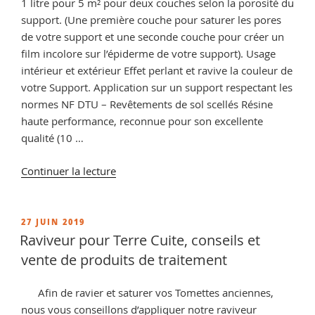
1 litre pour 5 m² pour deux couches selon la porosité du
support. (Une première couche pour saturer les pores
de votre support et une seconde couche pour créer un
film incolore sur l’épiderme de votre support). Usage
intérieur et extérieur Effet perlant et ravive la couleur de
votre Support. Application sur un support respectant les
normes NF DTU – Revêtements de sol scellés Résine
haute performance, reconnue pour son excellente
qualité (10 …
de
Continuer la lecture
« Teinter
des
tomettes,
PUBLIÉ
27 JUIN 2019
LE
conseils
Raviveur pour Terre Cuite, conseils et
et
vente de produits de traitement
vente
de
Afin de ravier et saturer vos Tomettes anciennes,
résine
nous vous conseillons d’appliquer notre raviveur