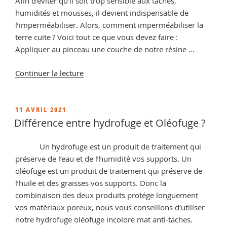
Afin d’éviter qu’il soit trop sensible aux taches,
humidités et mousses, il devient indispensable de
l’imperméabiliser. Alors, comment imperméabiliser la
terre cuite ? Voici tout ce que vous devez faire :
Appliquer au pinceau une couche de notre résine …
de
Continuer la lecture
« Comment
poncer
de
PUBLIÉ
11 AVRIL 2021
LE
la
Différence entre hydrofuge et Oléofuge ?
terre
cuite ?
Un hydrofuge est un produit de traitement qui
astuce
préserve de l’eau et de l’humidité vos supports. Un
et
oléofuge est un produit de traitement qui préserve de
conseil
l’huile et des graisses vos supports. Donc la
pour
combinaison des deux produits protége longuement
débarrasser
vos matériaux poreux, nous vous conseillons d’utiliser
la
notre hydrofuge oléofuge incolore mat anti-taches.