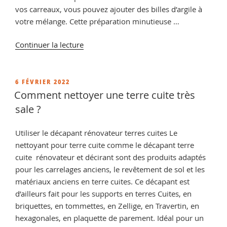
vos carreaux, vous pouvez ajouter des billes d’argile à
votre mélange. Cette préparation minutieuse …
de
Continuer la lecture
« Carrelage
tomette
ancienne,
PUBLIÉ
6 FÉVRIER 2022
LE
produits
Comment nettoyer une terre cuite très
d’entretien
sale ?
pour
les
Utiliser le décapant rénovateur terres cuites Le
carrelages
nettoyant pour terre cuite comme le décapant terre
poreux »
cuite rénovateur et décirant sont des produits adaptés
pour les carrelages anciens, le revêtement de sol et les
matériaux anciens en terre cuites. Ce décapant est
d’ailleurs fait pour les supports en terres Cuites, en
briquettes, en tommettes, en Zellige, en Travertin, en
hexagonales, en plaquette de parement. Idéal pour un