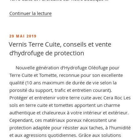
de
Continuer la lecture
« Résine
Terre
Cuite
PUBLIÉ
29 MAI 2019
LE
et
Vernis Terre Cuite, conseils et vente
Tomette
d’hydrofuge de protection
:
protection
Nouvelle génération d‘Hydrofuge Oléofuge pour
durable
Terre Cuite et Tomette, reconnue pour son excellente
avec
qualité (10 ans maximum de durée de vie selon la
l’hydrofuge
porosité du support, trafic et entretien courant).
Cera
Protéger et entretenir votre terre cuite avec Cera Roc Les
Roc »
sols en terre cuite et tomettes apportent un charme
authentique et chaleureux à votre intérieur et extérieur.
Cependant, ces matériaux poreux nécessitent une
protection adaptée pour résister aux taches, à l’humidité
et aux agressions quotidiennes. Grâce aux solutions