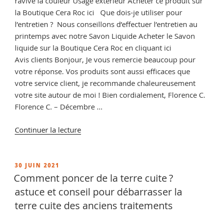
ravive la couleur Usage extérieur Acheter ce produit sur
la Boutique Cera Roc ici Que dois-je utiliser pour
l’entretien ? Nous conseillons d’effectuer l’entretien au
printemps avec notre Savon Liquide Acheter le Savon
liquide sur la Boutique Cera Roc en cliquant ici
Avis clients Bonjour, Je vous remercie beaucoup pour
votre réponse. Vos produits sont aussi efficaces que
votre service client, je recommande chaleureusement
votre site autour de moi ! Bien cordialement, Florence C.
Florence C. – Décembre …
de
Continuer la lecture
« Imperméabilisant
pierre
extérieur,
PUBLIÉ
30 JUIN 2021
LE
protection
Comment poncer de la terre cuite ?
pour
astuce et conseil pour débarrasser la
vos
terre cuite des anciens traitements
terrasses »