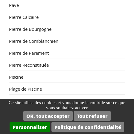
Pavé
Pierre Calcaire
Pierre de Bourgogne
Pierre de Comblanchien
Pierre de Parement
Pierre Reconstituée
Piscine
Plage de Piscine
Plaquette de Parement
Ce site utilise des cookies et vous donne le contrôle sur ce que
vous souhaitez activer
poncage terre cuite tomette
OK, tout accepter
Tout refuser
Primaire accrochage
Personnaliser
Politique de confidentialité