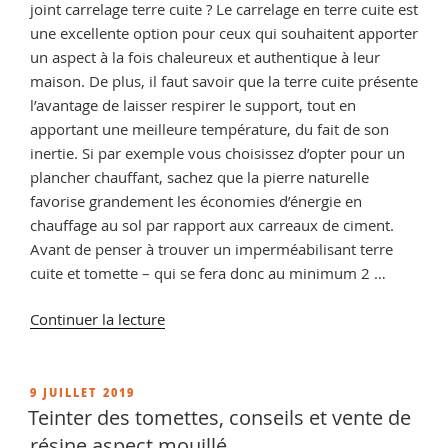
joint carrelage terre cuite ? Le carrelage en terre cuite est
une excellente option pour ceux qui souhaitent apporter
un aspect à la fois chaleureux et authentique à leur
maison. De plus, il faut savoir que la terre cuite présente
l’avantage de laisser respirer le support, tout en
apportant une meilleure température, du fait de son
inertie. Si par exemple vous choisissez d’opter pour un
plancher chauffant, sachez que la pierre naturelle
favorise grandement les économies d’énergie en
chauffage au sol par rapport aux carreaux de ciment.
Avant de penser à trouver un imperméabilisant terre
cuite et tomette – qui se fera donc au minimum 2 …
de
Continuer la lecture
« Hydrofuge
terre
cuite
PUBLIÉ
9 JUILLET 2019
LE
et
Teinter des tomettes, conseils et vente de
tomette :
résine aspect mouillé