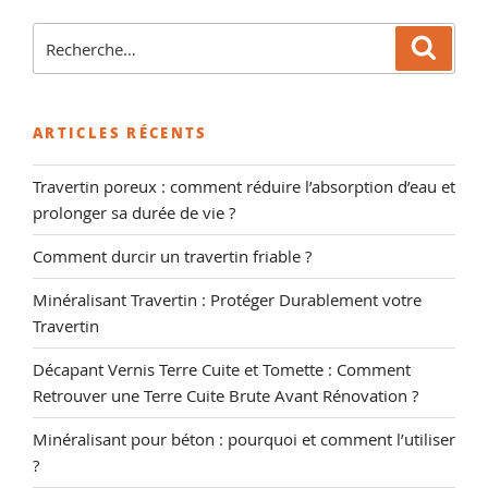
cuite
et
Recherche
Reche
tomette :
pour
Comment
:
imperméabiliser
ARTICLES RÉCENTS
de
la
Travertin poreux : comment réduire l’absorption d’eau et
terre
prolonger sa durée de vie ?
cuite
? »
Comment durcir un travertin friable ?
Minéralisant Travertin : Protéger Durablement votre
Travertin
Décapant Vernis Terre Cuite et Tomette : Comment
Retrouver une Terre Cuite Brute Avant Rénovation ?
Minéralisant pour béton : pourquoi et comment l’utiliser
?