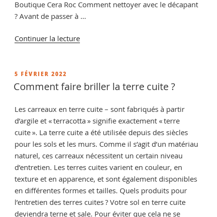
Boutique Cera Roc Comment nettoyer avec le décapant
? Avant de passer à …
de
Continuer la lecture
« Comment
rénover
de
PUBLIÉ
5 FÉVRIER 2022
LE
la
Comment faire briller la terre cuite ?
terre
cuite
Les carreaux en terre cuite – sont fabriqués à partir
? »
d’argile et « terracotta » signifie exactement « terre
cuite ». La terre cuite a été utilisée depuis des siècles
pour les sols et les murs. Comme il s’agit d’un matériau
naturel, ces carreaux nécessitent un certain niveau
d’entretien. Les terres cuites varient en couleur, en
texture et en apparence, et sont également disponibles
en différentes formes et tailles. Quels produits pour
l’entretien des terres cuites ? Votre sol en terre cuite
deviendra terne et sale. Pour éviter que cela ne se