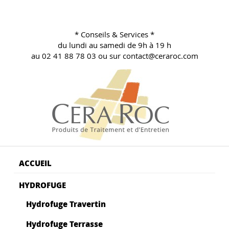
Aller
au
contenu
* Conseils & Services *
principal
du lundi au samedi de 9h à 19 h
au 02 41 88 78 03 ou sur contact@ceraroc.com
BLOG CONSEILS CERA ROC
Conseils & Vente en Produits de Traitement
ACCUEIL
HYDROFUGE
Hydrofuge Travertin
Hydrofuge Terrasse