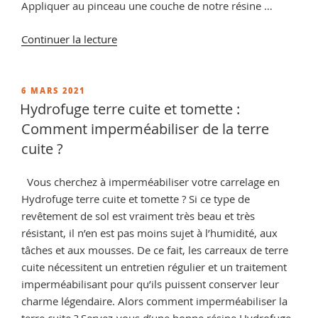
Appliquer au pinceau une couche de notre résine …
de
Continuer la lecture
« Comment
poncer
de
PUBLIÉ
6 MARS 2021
LE
la
Hydrofuge terre cuite et tomette :
terre
Comment imperméabiliser de la terre
cuite ?
cuite ?
astuce
et
Vous cherchez à imperméabiliser votre carrelage en
conseil
Hydrofuge terre cuite et tomette ? Si ce type de
pour
revêtement de sol est vraiment très beau et très
débarrasser
résistant, il n’en est pas moins sujet à l’humidité, aux
la
tâches et aux mousses. De ce fait, les carreaux de terre
terre
cuite nécessitent un entretien régulier et un traitement
cuite
imperméabilisant pour qu’ils puissent conserver leur
des
charme légendaire. Alors comment imperméabiliser la
anciens
terre cuite ? Servez-vous d’une bonne résine Hydrofuge