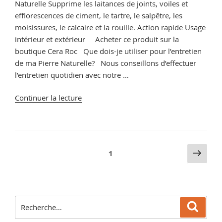
Naturelle Supprime les laitances de joints, voiles et
efflorescences de ciment, le tartre, le salpêtre, les
moisissures, le calcaire et la rouille. Action rapide Usage
intérieur et extérieur Acheter ce produit sur la
boutique Cera Roc Que dois-je utiliser pour l’entretien
de ma Pierre Naturelle? Nous conseillons d’effectuer
l’entretien quotidien avec notre …
de
Continuer la lecture
« Produit
pour
pierre
naturelle,
Pagination
Pag
Page
1
vente
suiv
des
de
publications
produit
d’entretien »
Recherche
Reche
pour