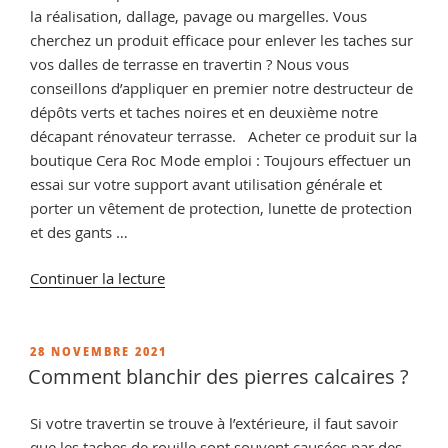
la réalisation, dallage, pavage ou margelles. Vous
cherchez un produit efficace pour enlever les taches sur
vos dalles de terrasse en travertin ? Nous vous
conseillons d’appliquer en premier notre destructeur de
dépôts verts et taches noires et en deuxième notre
décapant rénovateur terrasse. Acheter ce produit sur la
boutique Cera Roc Mode emploi : Toujours effectuer un
essai sur votre support avant utilisation générale et
porter un vêtement de protection, lunette de protection
et des gants …
de
Continuer la lecture
« Comment
nettoyer
pierre
PUBLIÉ
28 NOVEMBRE 2021
LE
calcaire
Comment blanchir des pierres calcaires ?
noircie
? »
Si votre travertin se trouve à l’extérieure, il faut savoir
que les taches de rouille sont souvent causées par des