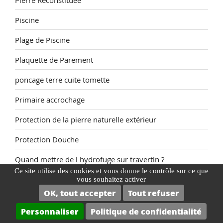
Piscine
Plage de Piscine
Plaquette de Parement
poncage terre cuite tomette
Primaire accrochage
Protection de la pierre naturelle extérieur
Protection Douche
Quand mettre de l hydrofuge sur travertin ?
Ce site utilise des cookies et vous donne le contrôle sur ce que
quelle solution durable ?
vous souhaitez activer
OK, tout accepter
Tout refuser
Raviver Terre Cuite
Personnaliser
Politique de confidentialité
Raviver une pierre naturelle