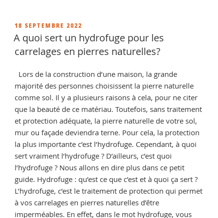
« Qu’est
qu’une
brique
PUBLIÉ
18 SEPTEMBRE 2022
LE
en
A quoi sert un hydrofuge pour les
terre
carrelages en pierres naturelles?
cuite ? »
Lors de la construction d’une maison, la grande
majorité des personnes choisissent la pierre naturelle
comme sol. Il y a plusieurs raisons à cela, pour ne citer
que la beauté de ce matériau. Toutefois, sans traitement
et protection adéquate, la pierre naturelle de votre sol,
mur ou façade deviendra terne. Pour cela, la protection
la plus importante c’est l’hydrofuge. Cependant, à quoi
sert vraiment l’hydrofuge ? D’ailleurs, c’est quoi
l’hydrofuge ? Nous allons en dire plus dans ce petit
guide. Hydrofuge : qu’est ce que c’est et à quoi ça sert ?
L’hydrofuge, c’est le traitement de protection qui permet
à vos carrelages en pierres naturelles d’être
imperméables. En effet, dans le mot hydrofuge, vous