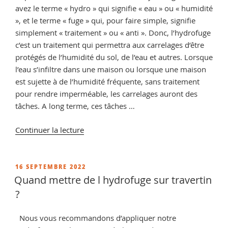
avez le terme « hydro » qui signifie « eau » ou « humidité
», et le terme « fuge » qui, pour faire simple, signifie
simplement « traitement » ou « anti ». Donc, l’hydrofuge
c’est un traitement qui permettra aux carrelages d’être
protégés de l’humidité du sol, de l’eau et autres. Lorsque
l’eau s’infiltre dans une maison ou lorsque une maison
est sujette à de l’humidité fréquente, sans traitement
pour rendre imperméable, les carrelages auront des
tâches. A long terme, ces tâches …
de
Continuer la lecture
« A
quoi
sert
PUBLIÉ
16 SEPTEMBRE 2022
LE
un
Quand mettre de l hydrofuge sur travertin
hydrofuge
?
pour
les
Nous vous recommandons d’appliquer notre
carrelages