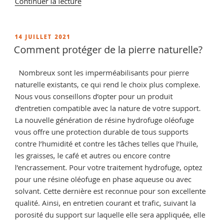
de
Continuer la lecture
« Comment
nourrir
une
PUBLIÉ
14 JUILLET 2021
LE
pierre
Comment protéger de la pierre naturelle?
naturelle
?
Nombreux sont les imperméabilisants pour pierre
retrouver
naturelle existants, ce qui rend le choix plus complexe.
nos
Nous vous conseillons d’opter pour un produit
conseils
d’entretien compatible avec la nature de votre support.
de
La nouvelle génération de résine hydrofuge oléofuge
traitement »
vous offre une protection durable de tous supports
contre l’humidité et contre les tâches telles que l’huile,
les graisses, le café et autres ou encore contre
l’encrassement. Pour votre traitement hydrofuge, optez
pour une résine oléofuge en phase aqueuse ou avec
solvant. Cette dernière est reconnue pour son excellente
qualité. Ainsi, en entretien courant et trafic, suivant la
porosité du support sur laquelle elle sera appliquée, elle