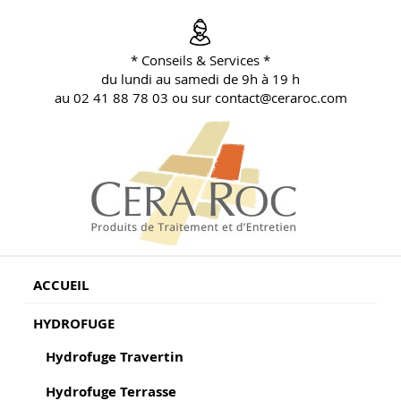
Aller
au
contenu
* Conseils & Services *
principal
du lundi au samedi de 9h à 19 h
au 02 41 88 78 03 ou sur contact@ceraroc.com
BLOG CONSEILS CERA ROC
Conseils & Vente en Produits de Traitement
ACCUEIL
HYDROFUGE
Hydrofuge Travertin
Hydrofuge Terrasse