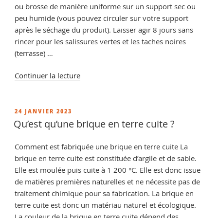
ou brosse de manière uniforme sur un support sec ou
peu humide (vous pouvez circuler sur votre support
après le séchage du produit). Laisser agir 8 jours sans
rincer pour les salissures vertes et les taches noires
(terrasse) …
de
Continuer la lecture
« Comment
nettoyer
des
PUBLIÉ
24 JANVIER 2023
LE
pierres
Qu’est qu’une brique en terre cuite ?
noircies
par
Comment est fabriquée une brique en terre cuite La
l’humidité »
brique en terre cuite est constituée d’argile et de sable.
Elle est moulée puis cuite à 1 200 °C. Elle est donc issue
de matières premières naturelles et ne nécessite pas de
traitement chimique pour sa fabrication. La brique en
terre cuite est donc un matériau naturel et écologique.
La couleur de la brique en terre cuite dépend des