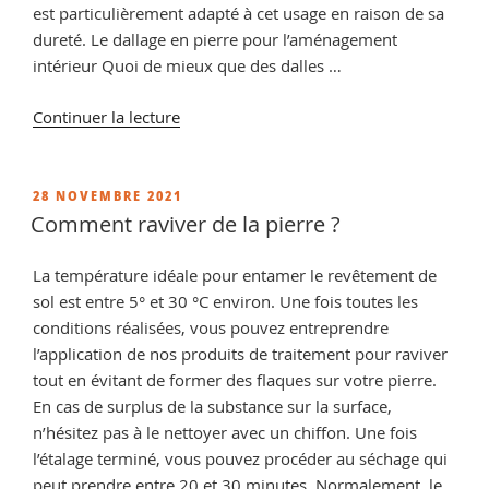
est particulièrement adapté à cet usage en raison de sa
dureté. Le dallage en pierre pour l’aménagement
intérieur Quoi de mieux que des dalles …
de
Continuer la lecture
« Quand
mettre
de
PUBLIÉ
28 NOVEMBRE 2021
LE
l
Comment raviver de la pierre ?
hydrofuge
sur
La température idéale pour entamer le revêtement de
travertin
sol est entre 5° et 30 °C environ. Une fois toutes les
? »
conditions réalisées, vous pouvez entreprendre
l’application de nos produits de traitement pour raviver
tout en évitant de former des flaques sur votre pierre.
En cas de surplus de la substance sur la surface,
n’hésitez pas à le nettoyer avec un chiffon. Une fois
l’étalage terminé, vous pouvez procéder au séchage qui
peut prendre entre 20 et 30 minutes. Normalement, le