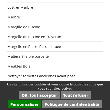
Lustrer Marbre
Marbre
Mareglle de Piscine
Margelle de Piscine en Travertin
Margelle en Pierre Reconstituée
Matiere à faible porosité
Meubles Bois
Nettoyer tomettes anciennes avant pose
Ce site utilise des cookies et vous donne le contrôle sur ce que
Non classé
vous souhaitez activer
OK, tout accepter
Tout refuser
Parefeuille
Personnaliser
Politique de confidentialité
Parquet Bois