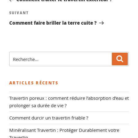
l’article
Article
SUIVANT
suivant
Comment faire briller la terre cuite ?
Recherche
Reche
pour
:
ARTICLES RÉCENTS
Travertin poreux : comment réduire l’absorption d’eau et
prolonger sa durée de vie ?
Comment durcir un travertin friable ?
Minéralisant Travertin : Protéger Durablement votre
Travertin