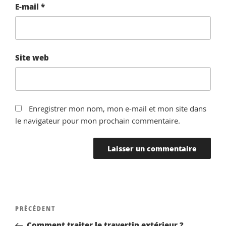
E-mail
*
Site web
Enregistrer mon nom, mon e-mail et mon site dans
le navigateur pour mon prochain commentaire.
Navigation
Article
PRÉCÉDENT
de
précédent
Comment traiter le travertin extérieur ?