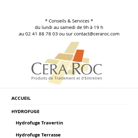
Aller
au
contenu
* Conseils & Services *
principal
du lundi au samedi de 9h à 19 h
au 02 41 88 78 03 ou sur contact@ceraroc.com
BLOG CONSEILS CERA ROC
Conseils & Vente en Produits de Traitement
ACCUEIL
HYDROFUGE
Hydrofuge Travertin
Hydrofuge Terrasse