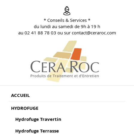
Aller
au
contenu
* Conseils & Services *
principal
du lundi au samedi de 9h à 19 h
au 02 41 88 78 03 ou sur contact@ceraroc.com
BLOG CONSEILS CERA ROC
Conseils & Vente en Produits de Traitement
ACCUEIL
HYDROFUGE
Hydrofuge Travertin
Hydrofuge Terrasse