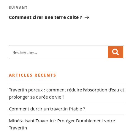
Article
SUIVANT
suivant
Comment cirer une terre cuite ?
Recherche
Reche
pour
:
ARTICLES RÉCENTS
Travertin poreux : comment réduire l’absorption d’eau et
prolonger sa durée de vie ?
Comment durcir un travertin friable ?
Minéralisant Travertin : Protéger Durablement votre
Travertin