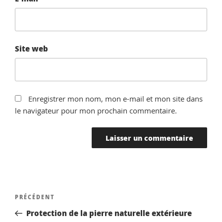
Site web
Enregistrer mon nom, mon e-mail et mon site dans
le navigateur pour mon prochain commentaire.
Navigation
Article
PRÉCÉDENT
de
précédent
Protection de la pierre naturelle extérieure
l’article