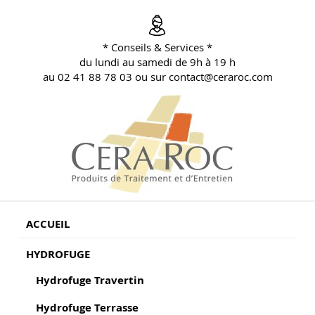
Aller
au
contenu
* Conseils & Services *
principal
du lundi au samedi de 9h à 19 h
au 02 41 88 78 03 ou sur contact@ceraroc.com
BLOG CONSEILS CERA ROC
Conseils & Vente en Produits de Traitement
ACCUEIL
HYDROFUGE
Hydrofuge Travertin
Hydrofuge Terrasse