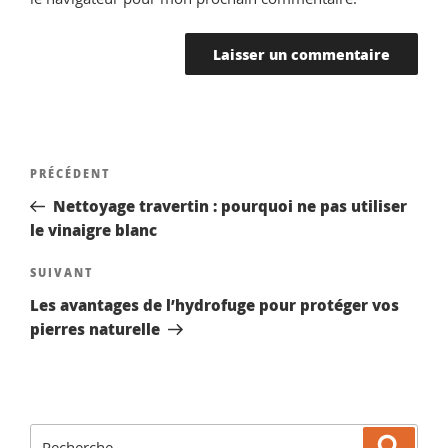
Navigation
Article
PRÉCÉDENT
de
précédent
Nettoyage travertin : pourquoi ne pas utiliser
l’article
le vinaigre blanc
Article
SUIVANT
suivant
Les avantages de l’hydrofuge pour protéger vos
pierres naturelle
Recherche
Reche