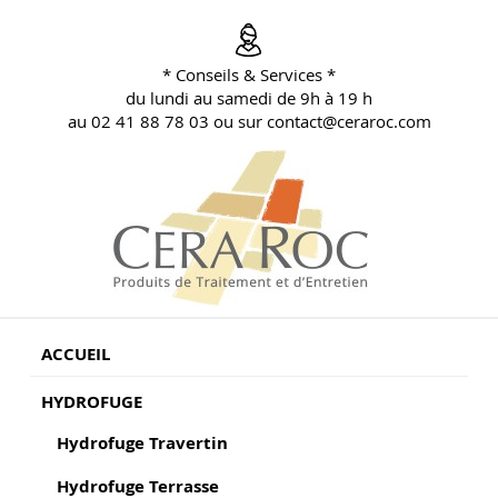
Aller
au
contenu
* Conseils & Services *
principal
du lundi au samedi de 9h à 19 h
au 02 41 88 78 03 ou sur contact@ceraroc.com
BLOG CONSEILS CERA ROC
Conseils & Vente en Produits de Traitement
ACCUEIL
HYDROFUGE
Hydrofuge Travertin
Hydrofuge Terrasse