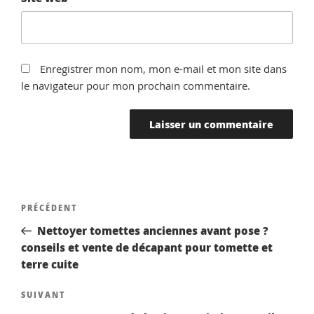
Enregistrer mon nom, mon e-mail et mon site dans
le navigateur pour mon prochain commentaire.
Navigation
Article
PRÉCÉDENT
de
précédent
Nettoyer tomettes anciennes avant pose ?
l’article
conseils et vente de décapant pour tomette et
terre cuite
Article
SUIVANT
suivant