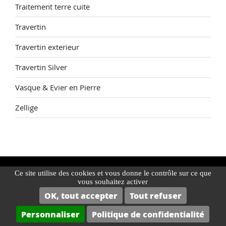
Traitement terre cuite
Travertin
Travertin exterieur
Travertin Silver
Vasque & Evier en Pierre
Zellige
Ce site utilise des cookies et vous donne le contrôle sur ce que
vous souhaitez activer
NOS MEILLEURS PRODUITS
OK, tout accepter
Tout refuser
Personnaliser
Politique de confidentialité
Hydrofuge Travertin