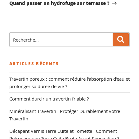
suivant
Quand passer un hydrofuge sur terrasse ?
Recherche
Reche
pour
:
ARTICLES RÉCENTS
Travertin poreux : comment réduire l’absorption d’eau et
prolonger sa durée de vie ?
Comment durcir un travertin friable ?
Minéralisant Travertin : Protéger Durablement votre
Travertin
Décapant Vernis Terre Cuite et Tomette : Comment
Retrouver une Terre Cuite Brute Avant Rénovation ?