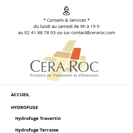
Aller
au
contenu
* Conseils & Services *
principal
du lundi au samedi de 9h à 19 h
au 02 41 88 78 03 ou sur contact@ceraroc.com
BLOG CONSEILS CERA ROC
Conseils & Vente en Produits de Traitement
ACCUEIL
HYDROFUGE
Hydrofuge Travertin
Hydrofuge Terrasse