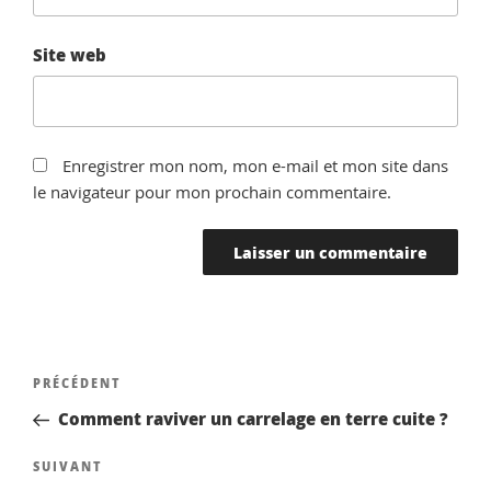
Site web
Enregistrer mon nom, mon e-mail et mon site dans
le navigateur pour mon prochain commentaire.
Navigation
Article
PRÉCÉDENT
de
précédent
Comment raviver un carrelage en terre cuite ?
l’article
Article
SUIVANT