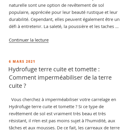
naturelle sont une option de revêtement de sol
populaire, appréciée pour leur beauté rustique et leur
durabilité. Cependant, elles peuvent également être un
défi à entretenir. La saleté, la poussière et les taches …
de
Continuer la lecture
« Comment
choisir
la
PUBLIÉ
6 MARS 2021
LE
protection
Hydrofuge terre cuite et tomette :
adaptée
Comment imperméabiliser de la terre
à
cuite ?
votre
travertin
Vous cherchez à imperméabiliser votre carrelage en
?
Hydrofuge terre cuite et tomette ? Si ce type de
finition
revêtement de sol est vraiment très beau et très
anti-
résistant, il n’en est pas moins sujet à l’humidité, aux
taches
tâches et aux mousses. De ce fait, les carreaux de terre
incolore