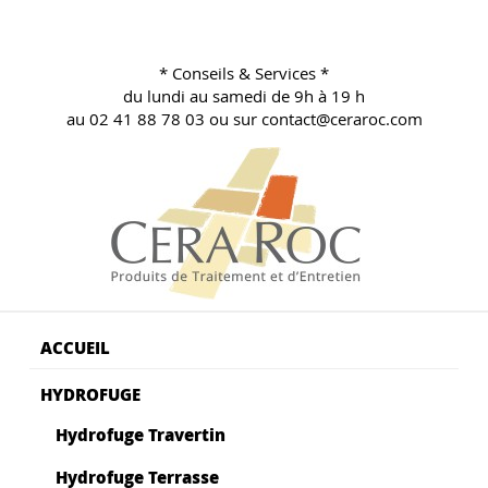
Aller
au
contenu
* Conseils & Services *
principal
du lundi au samedi de 9h à 19 h
au 02 41 88 78 03 ou sur contact@ceraroc.com
BLOG CONSEILS CERA ROC
Conseils & Vente en Produits de Traitement
ACCUEIL
HYDROFUGE
Hydrofuge Travertin
Hydrofuge Terrasse