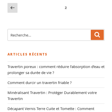
nos
Pagination
Page
Page
2
conseils
précédente
des
pour
publications
décaper,
hydrofuger
Recherche
et
Reche
pour
cirer
:
vos
Carreaux »
ARTICLES RÉCENTS
Travertin poreux : comment réduire l’absorption d’eau et
prolonger sa durée de vie ?
Comment durcir un travertin friable ?
Minéralisant Travertin : Protéger Durablement votre
Travertin
Décapant Vernis Terre Cuite et Tomette : Comment