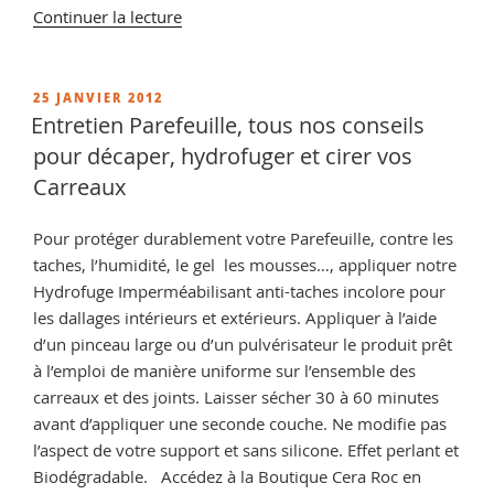
de
Continuer la lecture
« Hydrofuge
terre
cuite
PUBLIÉ
25 JANVIER 2012
LE
et
Entretien Parefeuille, tous nos conseils
tomette :
pour décaper, hydrofuger et cirer vos
Comment
Carreaux
imperméabiliser
de
Pour protéger durablement votre Parefeuille, contre les
la
taches, l’humidité, le gel les mousses…, appliquer notre
terre
Hydrofuge Imperméabilisant anti-taches incolore pour
cuite
les dallages intérieurs et extérieurs. Appliquer à l’aide
? »
d’un pinceau large ou d’un pulvérisateur le produit prêt
à l’emploi de manière uniforme sur l’ensemble des
carreaux et des joints. Laisser sécher 30 à 60 minutes
avant d’appliquer une seconde couche. Ne modifie pas
l’aspect de votre support et sans silicone. Effet perlant et
Biodégradable. Accédez à la Boutique Cera Roc en