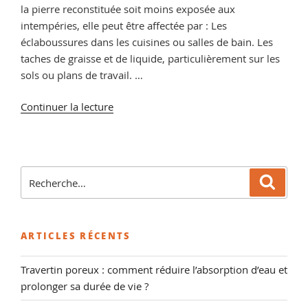
la pierre reconstituée soit moins exposée aux
intempéries, elle peut être affectée par : Les
éclaboussures dans les cuisines ou salles de bain. Les
taches de graisse et de liquide, particulièrement sur les
sols ou plans de travail. …
de
Continuer la lecture
« Comment
Hydrofuger
et
Cirer
Recherche
Reche
de
pour
la
:
Pierre
ARTICLES RÉCENTS
Reconstituée
Pierra »
Travertin poreux : comment réduire l’absorption d’eau et
prolonger sa durée de vie ?