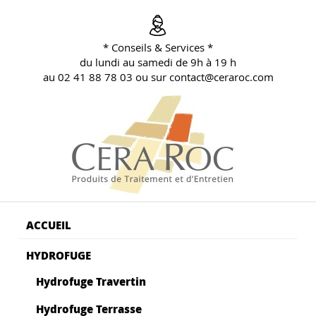
Aller
au
contenu
* Conseils & Services *
principal
du lundi au samedi de 9h à 19 h
au 02 41 88 78 03 ou sur contact@ceraroc.com
BLOG CONSEILS CERA ROC
Conseils & Vente en Produits de Traitement
ACCUEIL
HYDROFUGE
Hydrofuge Travertin
Hydrofuge Terrasse